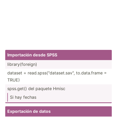
Import­ación desde SPSS
librar­y(f­oreign)
dataset = read.s­pss­("da­tas­et.s­av­", to.dat­a.frame =
TRUE)
spss.get() del paquete Hmisc
Si hay fechas
Export­ación de datos