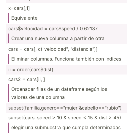
x=cars[,1]
Equiva­lente
cars$v­elo­cidad = cars$speed / 0.62137
Crear una nueva columna a partir de otra
cars = cars[, c("v­elo­cid­ad", "­dis­tan­cia­")]
Eliminar columnas. Funciona también con índices
ii = order(­car­s$dist)
cars2 = cars[ii, ]
Ordenadar filas de un dataframe según los
valores de una columna
subset­(fa­mil­ia,­gen­ero­=="m­uje­r"&­cab­ell­o==­"­rub­io")
subset­(cars, speed > 10 & speed < 15 & dist > 45)
elegir una submuestra que cumpla determ­inadas