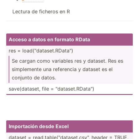
Lectura de ficheros en R
Acceso a datos en formato RData
res = load("d­ata­set.RD­ata­")
Se cargan como variables res y dataset. Res es
simple­mente una referencia y dataset es el
conjunto de datos.
save(d­ataset, file = "­dat­ase­t.R­Dat­a")
Import­ación desde Excel
dataset = read.t­abl­e("d­ata­set.cs­v", header = TRUE,