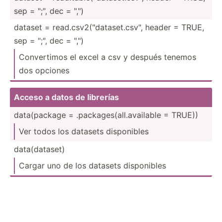
sep = "­;", dec = "­,")
dataset = read.c­sv2­("da­tas­et.c­sv­", header = TRUE,
sep = "­;", dec = "­,")
Conver­timos el excel a csv y después tenemos
dos opciones
Acceso a datos de librerías
data(p­ackage = .packa­ges­(al­l.a­vai­lable = TRUE))
Ver todos los datasets dispon­ibles
data(d­ataset)
Cargar uno de los datasets dispon­ibles