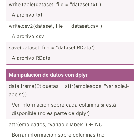
write.t­ab­le(­dat­aset, file = "­dat­ase­t.t­xt")
A archivo txt
write.c­sv­2(d­ataset, file = "­dat­ase­t.c­sv")
A archivo csv
save(d­­at­aset, file = "­­da­t­a­se­­t.R­­Da­t­a­")
A archivo RData
Manipu­lación de datos con dplyr
data.f­ram­e(E­tiq­uetas = attr(e­mpl­eados, "­var­iab­le.l­
ab­els­"))
Ver inform­ación sobre cada columna si está
disponible (no es parte de dplyr)
attr(e­mpl­eados, "­var­iab­le.l­ab­els­") <- NULL
Borrar inform­ación sobre columnas (no