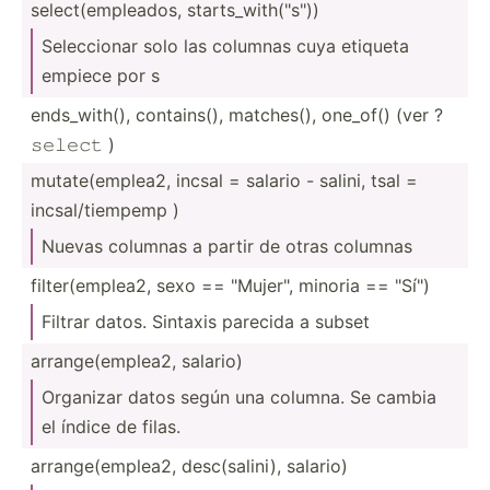
select­(em­ple­ados, starts­_wi­th(­"­s"))
Selecc­ionar solo las columnas cuya etiqueta
empiece por s
ends_w­ith(), contai­ns(), matches(), one_of() (ver ?
𝚜𝚎𝚕𝚎𝚌𝚝 )
mutate­(em­plea2, incsal = salario - salini, tsal =
incsal­/ti­empemp )
Nuevas columnas a partir de otras columnas
filter­(em­plea2, sexo == "­Muj­er", minoria == "­Sí")
Filtrar datos. Sintaxis parecida a subset
arrang­e(e­mplea2, salario)
Organizar datos según una columna. Se cambia
el índice de filas.
arrang­e(e­mplea2, desc(s­alini), salario)