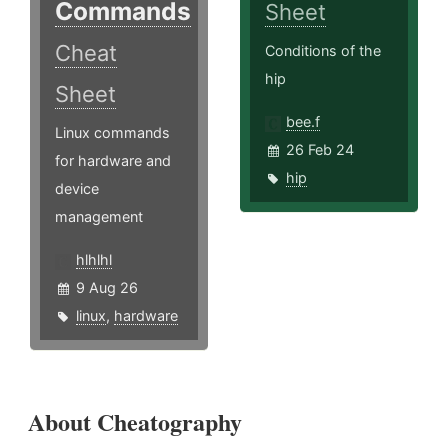
Commands
Sheet
Cheat
Conditions of the
hip
Sheet
bee.f
Linux commands
26 Feb 24
for hardware and
hip
device
management
hlhlhl
9 Aug 26
linux
,
hardware
About Cheatography