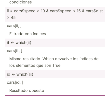
condic­iones
ii = cars$speed > 10 & cars$speed < 15 & cars$dist
> 45
cars[ii, ]
Filtrado con índices
it <- which(ii)
cars[it, ]
Mismo resultado. Which devuelve los índices de
los elementos que son True
id <- which(!ii)
cars[id, ]
Resultado opuesto