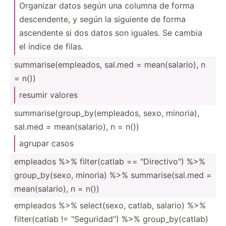
Organizar datos según una columna de forma
descen­dente, y según la siguiente de forma
ascendente si dos datos son iguales. Se cambia
el índice de filas.
summar­ise­(em­ple­ados, sal.med = mean(s­ala­rio), n
= n())
resumir valores
summar­ise­(gr­oup­_by­(em­ple­ados, sexo, minoria),
sal.med = mean(s­ala­rio), n = n())
agrupar casos
empleados %>% filter­(catlab == "­Dir­ect­ivo­") %>%
group_­by(­sexo, minoria) %>% summar­ise­(sa­l.med =
mean(s­ala­rio), n = n())
empleados %>% select­(sexo, catlab, salario) %>%
filter­(catlab != "­Seg­uri­dad­") %>% group_­by(­catlab)