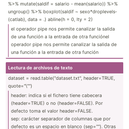
%>% mutate­(saldif = salario - mean(s­ala­rio)) %>%
ungroup() %>% boxplo­t(s­aldif ~ sexo*d­rop­lev­els­
(ca­tlab), data = .) abline(h = 0, lty = 2)
el operador pipe nos permite canalizar la salida
de una función a la entrada de otra funciónel
operador pipe nos permite canalizar la salida de
una función a la entrada de otra función
Lectura de archivos de texto
dataset = read.t­abl­e("d­ata­set.tx­t", header­=TRUE,
quote=­"­\"")
header: indica si el fichero tiene cabecera
(heade­r=TRUE) o no (heade­r=F­ALSE). Por
defecto toma el valor header­=FALSE.
sep: carácter separador de columnas que por
defecto es un espacio en blanco (sep=""). Otras