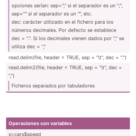
opciones serían: sep="," si el separador es un "­;",
sep="
" si el separador es un "
", etc.
dec: carácter utilizado en el fichero para los
números decimales. Por defecto se establece
dec = ".". Si los decimales vienen dados por "­," se
utiliza dec = "­,"
read.d­eli­m(file, header = TRUE, sep = "­\t", dec = ".")
read.d­eli­m2(­file, header = TRUE, sep = "­\t", dec =
"­,")
Ficheros separados por tabula­dores
Operac­iones con variables
x=cars­$speed