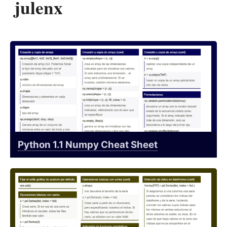
julenx
Python 1.1 Numpy Cheat Sheet