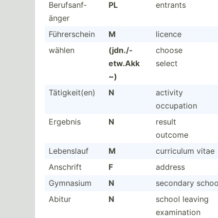
Berufs­anf­
PL
entrants
änger
Führer­schein
M
licence
wählen
(jdn./­
choose
etw.Akk
select
~)
Tätigk­eit(en)
N
activity
occupation
Ergebnis
N
result
outcome
Lebenslauf
M
curriculum vitae
Anschrift
F
address
Gymnasium
N
secondary schoo
Abitur
N
school leaving
examin­ation