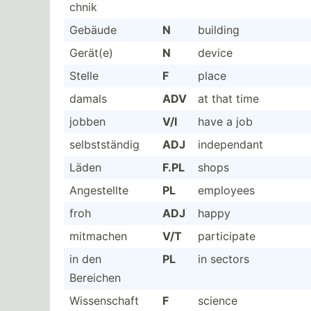
chnik
Gebäude
N
building
Gerät(e)
N
device
Stelle
F
place
damals
ADV
at that time
jobben
V/I
have a job
selbst­ständig
ADJ
indepe­ndant
Läden
F.PL
shops
Angest­ellte
PL
employees
froh
ADJ
happy
mitmachen
V/T
partic­ipate
in den
PL
in sectors
Bereichen
Wissen­schaft
F
science