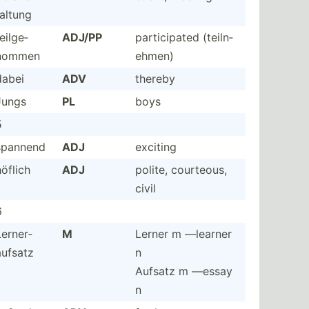
taltung
eilge­
ADJ/PP
partic­ipated (teiln­
nommen
ehmen)
dabei
ADV
thereby
Jungs
PL
boys
5
spannend
ADJ
exciting
höflich
ADJ
polite, courteous,
civil
6
Lerner­
M
Lerner m —learner
aufsatz
n
Aufsatz m —essay
n