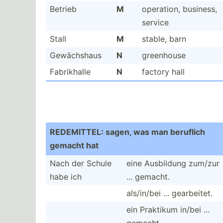
Betrieb
M
operation, business,
service
Stall
M
stable, barn
Gewäch­shaus
N
greenhouse
Fabrik­halle
N
factory hall
REDEMI­TTEL: sagen, was man beruflich
gemacht hat
Nach der Schule
eine Ausbildung zum/zur
habe ich
... gemacht.
als/in/bei ... gearbe­itet.
ein Praktikum in/bei ...