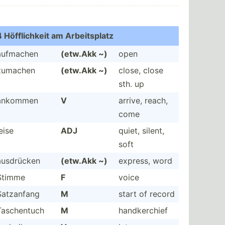
4 Höffli­chkeit am Arbeit­splatz
aufmachen
(etw.Akk ~)
open
zumachen
(etw.Akk ~)
close, close
sth. up
ankommen
V
arrive, reach,
come
eise
ADJ
quiet, silent,
soft
ausdrücken
(etw.Akk ~)
express, word
Stimme
F
voice
Satzanfang
M
start of record
Tasche­ntuch
M
handke­rchief