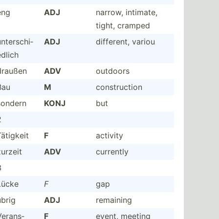
eng
ADJ
narrow, intimate,
tight, cramped
nters­chi­
ADJ
different, variou
edlich
draußen
ADV
outdoors
Bau
M
constr­uction
sondern
KONJ
but
2
Tätigkeit
F
activity
zurzeit
ADV
currently
3
Lücke
F
gap
übrig
ADJ
remaining
Verans­
F
event, meeting