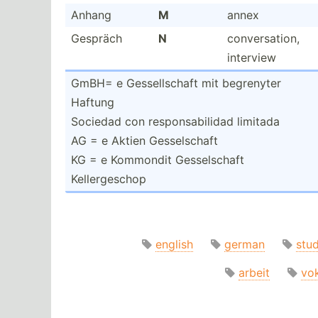
Anhang
M
annex
Gespräch
N
conver­sation,
interview
GmBH= e Gessel­lschaft mit begrenyter
Haftung
Sociedad con respon­sab­ilidad limitada
AG = e Aktien Gessel­schaft
KG = e Kommondit Gessel­schaft
Keller­geschop
english
german
stu
arbeit
vo