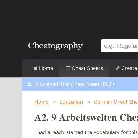
Home
Cheat Sheets
Create
Download This Cheat Sheet (PDF)
Home
>
Education
>
German Cheat She
A2. 9 Arbeitswelten Che
I had already started the vocabulary for this