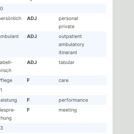
10
persönlich
ADJ
personal
private
ambulant
ADJ
outpatient
ambulatory
itinerant
abell­
ADJ
tabular
arisch
Pflege
F
care
1
Leistung
F
perfor­mance
Bespre­
F
meeting
chung
13