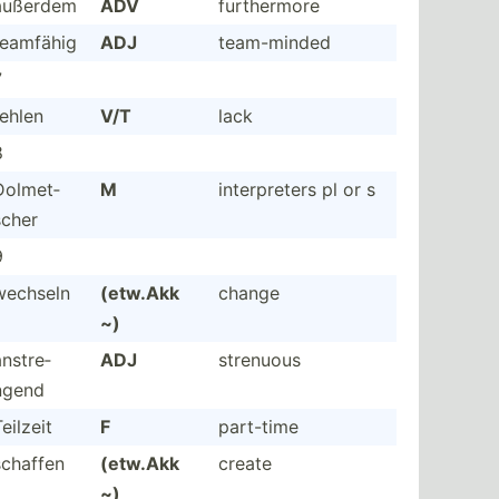
außerdem
ADV
furthe­rmore
teamfähig
ADJ
team-m­inded
7
fehlen
V/T
lack
8
Dolmet­
M
interp­reters pl or s
scher
9
wechseln
(etw.Akk
change
~)
anstre­
ADJ
strenuous
ngend
eilzeit
F
part-time
schaffen
(etw.Akk
create
~)