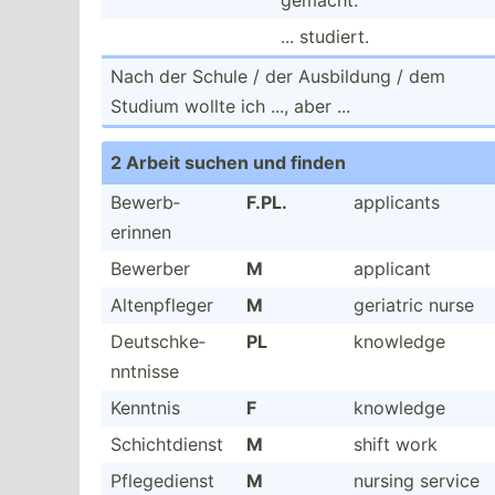
gemacht.
... studiert.
Nach der Schule / der Ausbildung / dem
Studium wollte ich ..., aber ...
2 Arbeit suchen und finden
Bewerb­
F.PL.
applicants
erinnen
Bewerber
M
applicant
Altenp­fleger
M
geriatric nurse
Deutsc­hke­
PL
knowledge
nnt­nisse
Kenntnis
F
knowledge
Schich­tdienst
M
shift work
Pflege­dienst
M
nursing service