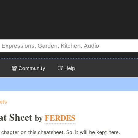
Community
Help
ets
at Sheet
by
FERDES
 chapter on this cheatsheet. So, it will be kept here.