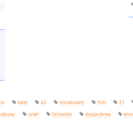
dio
best
a2
vocabulary
fcm
21
kabular
unah
fernando
desjardines
enr