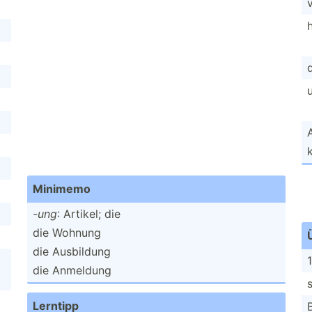
h
A
Minimemo
-ung
: Artikel; die
die Wohnung
die Ausbildung
1
die Anmeldung
Lerntipp