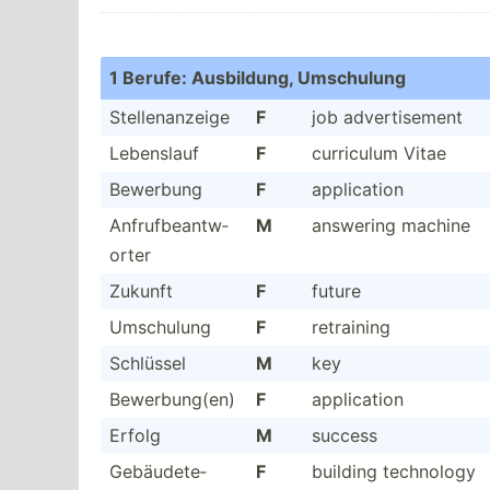
1 Berufe: Ausbil­dung, Umschulung
Stelle­nan­zeige
F
job advert­isement
Lebenslauf
F
curriculum Vitae
Bewerbung
F
applic­ation
Anfruf­bea­ntw­
M
answering machine
orter
Zukunft
F
future
Umschulung
F
retraining
Schlüssel
M
key
Bewerb­ung(en)
F
applic­ation
Erfolg
M
success
Gebäud­ete­
F
building technology