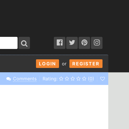
LOGIN
or
REGISTER
Comments
Rating:
(
0
)