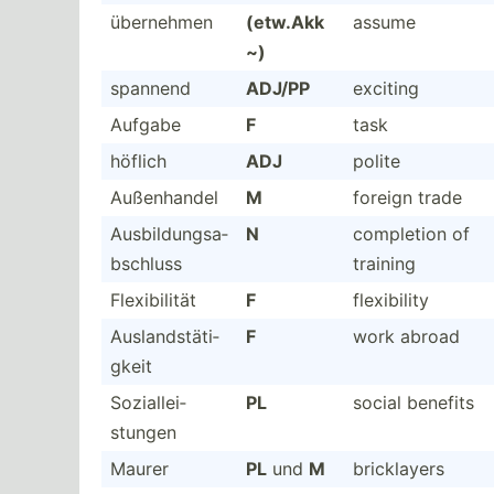
übernehmen
(etw.Akk
assume
~)
spannend
ADJ/PP
exciting
Aufgabe
F
task
höflich
ADJ
polite
Außenh­andel
M
foreign trade
Ausbil­dun­gsa­
N
completion of
bsc­hluss
training
Flexib­ilität
F
flexib­ility
Auslan­dst­äti­
F
work abroad
gkeit
Sozial­lei­
PL
social benefits
stungen
Maurer
PL
und
M
brickl­ayers