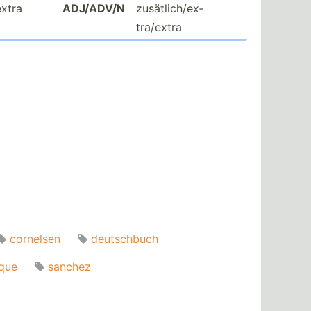
extra
ADJ/ADV/N
zusätl­ich­/ex­
tra­/extra
cornelsen
deutschbuch
ique
sanchez