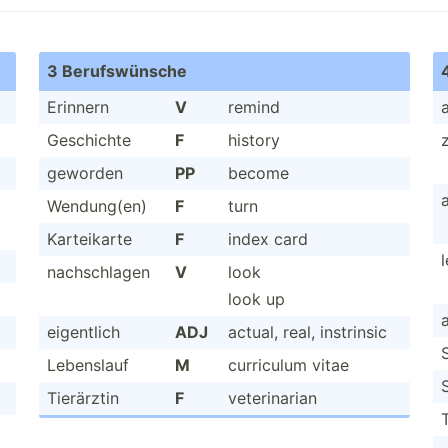
3 Berufs­wünsche
Erinnern
V
remind
Geschichte
F
history
geworden
PP
become
Wendun­g(en)
F
turn
Kartei­karte
F
index card
l
nachsc­hlagen
V
look
look up
eigentlich
ADJ
actual, real, instrinsic
Lebenslauf
M
curriculum vitae
Tierärztin
F
veteri­narian