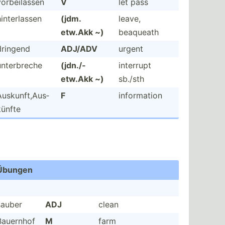
vorbei­lassen
V
let pass
inter­lassen
(jdm.
leave,
etw.Akk ~)
beaqueath
dringend
ADJ/ADV
urgent
unterb­reche
(jdn./­
interrupt
etw.Akk ~)
sb./sth
uskun­ft,­Aus­
F
inform­ation
künfte
Übungen
sauber
ADJ
clean
Bauernhof
M
farm