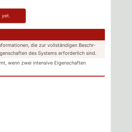
 yet.
form­ati­onen, die zur vollst­ändigen Beschr­
ns­chaften des Systems erford­erlich sind.
mmt, wenn zwei intensive Eigens­chaften