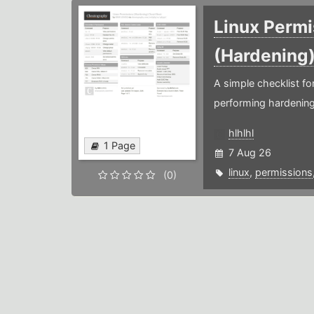
Linux Permi
(Hardening
A simple checklist f
performing hardening
hlhlhl
1 Page
7 Aug 26
linux
,
permissions
(0)