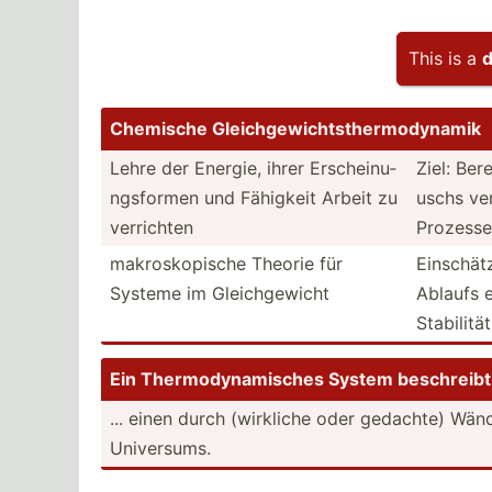
This is a
d
Chemische Gleich­gew­ich­tst­her­mod­ynamik
Lehre der Energie, ihrer Ersche­inu­
Ziel: Ber
ngs­formen und Fähigkeit Arbeit zu
uschs ver
verrichten
Prozesse
makros­kop­ische Theorie für
Einsch­ät
Systeme im Gleich­gewicht
Ablaufs e
Stabilitä
Ein Thermo­dyn­ami­sches System beschr­eibt.
... einen durch (wirkliche oder gedachte) Wän
Univer­sums.