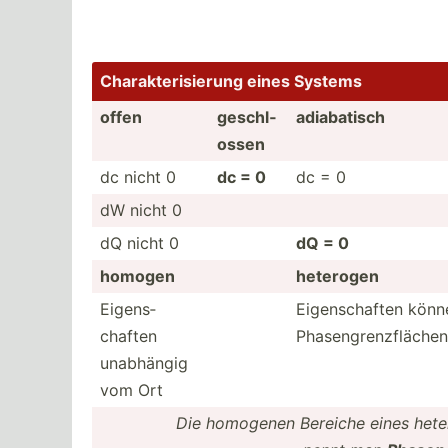
Charak­ter­isi­erung eines Systems
offen
geschl­
adiaba­tisch
ossen
dc nicht 0
dc = 0
dc = 0
dW nicht 0
dQ nicht 0
dQ = 0
homogen
heterogen
Eigens­
Eigens­chaften könn
chaften
Phasen­gre­nzf­läche
unabhängig
vom Ort
Die homogenen Bereiche eines hete