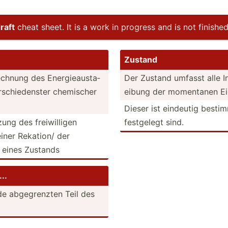
raft
cheat sheet. It is a work in progress and is not finished
Zustand
echnung des Energi­eau­sta­
Der Zustand umfasst alle In
sch­ied­enster chemischer
eibung der momentanen Eige
Dieser ist eindeutig besti
zung des freiwi­lligen
festgelegt sind.
iner Rekation/ der
t eines Zustands
..
de abgegr­enzten Teil des