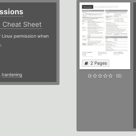
ssions
)
Cheat Sheet
or Linux permission when
.
2 Pages
,
hardening
(0)