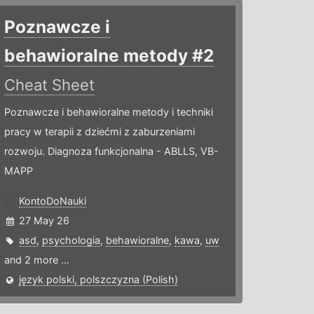
Poznawcze i
behawioralne metody #2
Cheat Sheet
Poznawcze i behawioralne metody i techniki
pracy w terapii z dziećmi z zaburzeniami
rozwoju. Diagnoza funkcjonalna - ABLLS, VB-
MAPP
KontoDoNauki
27 May 26
asd
,
psychologia
,
behawioralne
,
kawa
,
uw
and 2 more ...
język polski, polszczyzna (Polish)