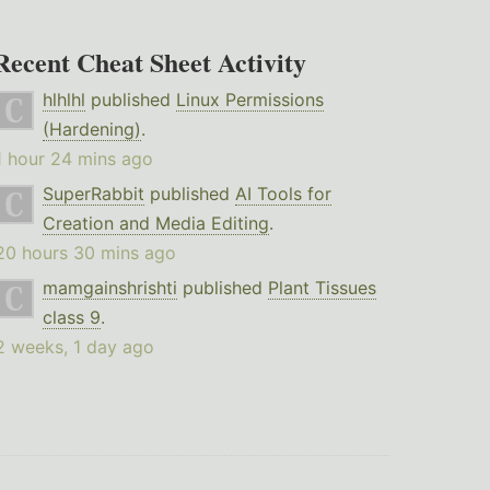
Recent Cheat Sheet Activity
hlhlhl
published
Linux Permissions
(Hardening)
.
1 hour 24 mins ago
SuperRabbit
published
AI Tools for
Creation and Media Editing
.
20 hours 30 mins ago
mamgainshrishti
published
Plant Tissues
class 9
.
2 weeks, 1 day ago