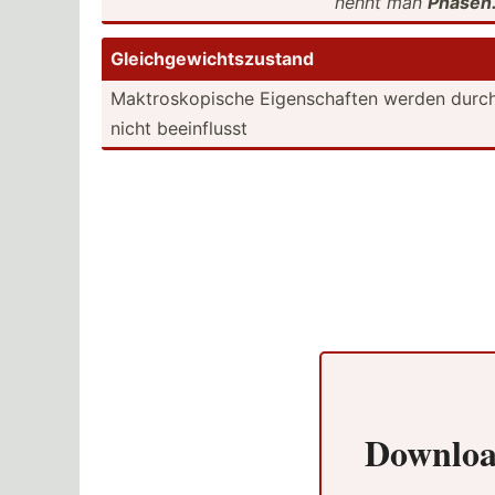
nennt man
Phasen
Gleich­gew­ich­tsz­ustand
Maktro­sko­pische Eigens­chaften werden durch
nicht beeinf­lusst
Downloa