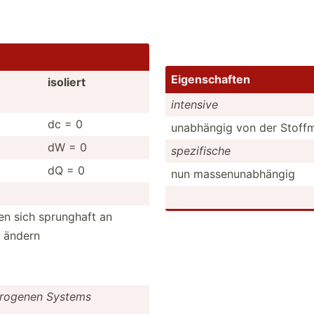
Eigens­chaften
isoliert
intensive
dc = 0
unabhängig von der Stoff
dW = 0
spezif­ische
dQ = 0
nun massen­una­bhängig
en sich sprunghaft an
n ändern
ro­genen Systems