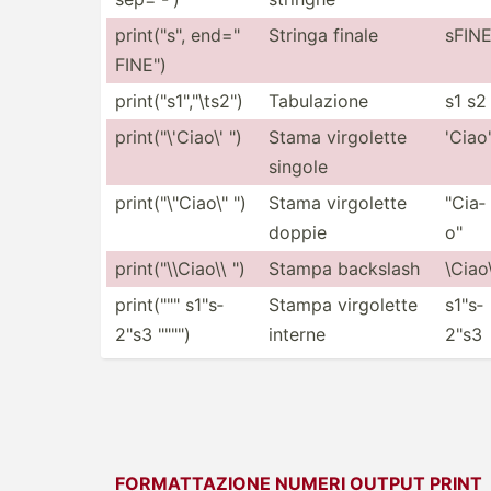
print(­"­s", end="
Stringa finale
sFIN
FINE")
print(­"­s1",­"­\ts­2")
Tabula­zione
s1 s2
print(­"­\'C­iao\' ")
Stama virgolette
'Ciao
singole
print(­"­\"Ci­ao­\" ")
Stama virgolette
"­Cia­
doppie
o"
print(­"­\\C­iao\\ ")
Stampa backslash
\Ciao
print(­"­"­" s1"s­
Stampa virgolette
s1"s­
2"s3 "­"­"­")
interne
2"s3
FORMAT­TAZIONE NUMERI OUTPUT PRINT