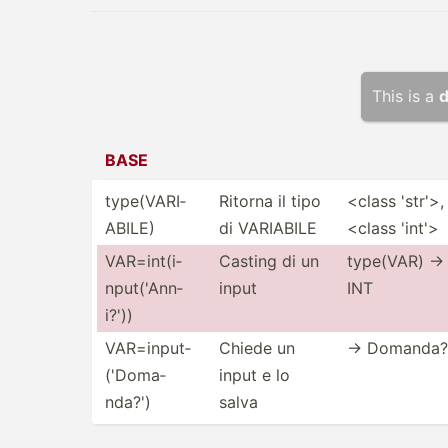
This is a
d
BASE
type(V­ARI­
Ritorna il tipo
<class 'str'>­,
ABILE)
di VARIABILE
<class 'int'>
VAR=in­t(i­
Casting di un
type(VAR) ->
npu­t('­Ann­
input
INT
i?'))
VAR=in­put­
Chiede un
-> Domanda?
('D­oma­
input e lo
nda?')
salva