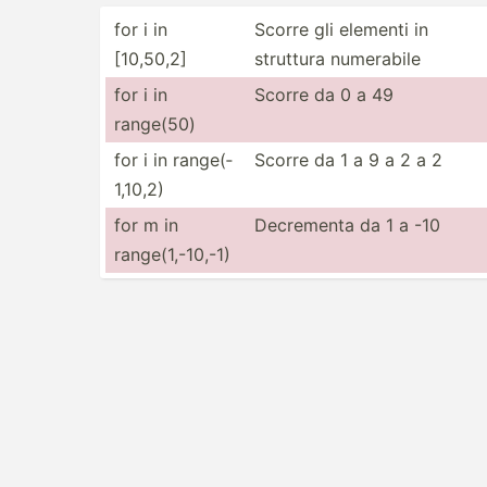
for i in
Scorre gli elementi in
[10,50,2]
struttura numerabile
for i in
Scorre da 0 a 49
range(50)
for i in range(­
Scorre da 1 a 9 a 2 a 2
1,10,2)
for m in
Decrementa da 1 a -10
range(­1,-­10,-1)