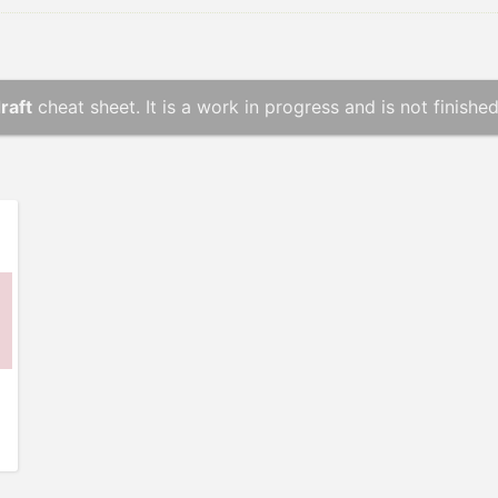
raft
cheat sheet. It is a work in progress and is not finished