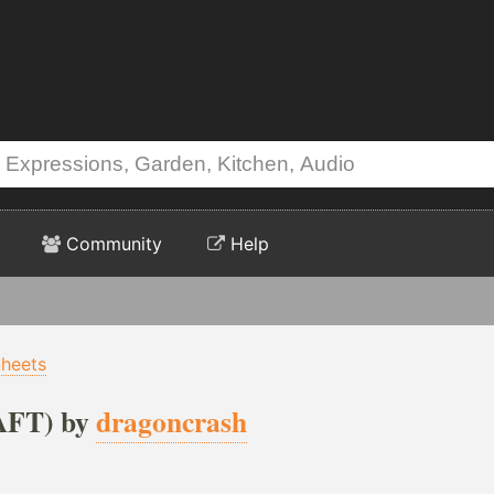
Community
Help
Sheets
AFT) by
dragoncrash