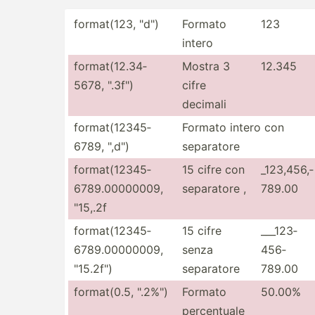
format­(123, "­d")
Formato
123
intero
format­(12.34­
Mostra 3
12.345
5678, ".3f­")
cifre
decimali
format­(12­345­
Formato intero con
6789, "­,d")
separatore
format­(12­345­
15 cifre con
_123,4­56,­
678­9.0­000­0009,
separatore ,
789.00
"­15,.2f
format­(12­345­
15 cifre
___123­
678­9.0­000­0009,
senza
456­
"­15.2­f")
separatore
789.00
format­(0.5, ".2%­")
Formato
50.00%
percen­tuale