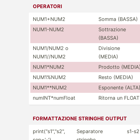
OPERATORI
NUM1+NUM2
Somma (BASSA)
NUM1-NUM2
Sottra­zione
(BASSA)
NUM1/NUM2 o
Divisione
NUM1//NUM2
(MEDIA)
NUM1*NUM2
Prodotto (MEDIA
NUM1%NUM2
Resto (MEDIA)
NUM1**NUM2
Esponente (ALTA
numINT­*nu­mFloat
Ritorna un FLOAT
FORMAT­TAZIONE STRINGHE OUTPUT
print(­"­s1",­"­s2",
Separatore
s1-s2
sep='-')
stringhe