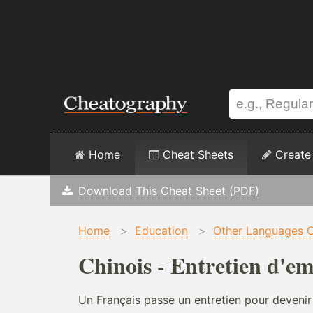
Home
Cheat Sheets
Create
Download This Cheat Sheet (PDF)
Home
>
Education
>
Other Languages C
Chinois - Entretien d'e
Un Français passe un entretien pour devenir