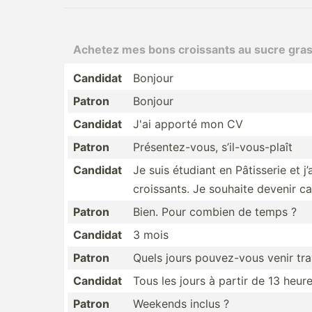
Achetez mes bons croissants au sucre gra
Candidat
Bonjour
Patron
Bonjour
Candidat
J'ai apporté mon CV
Patron
Présen­tez­-vous, s’il-v­ous­-plaît
Candidat
Je suis étudiant en Pâtisserie et j’
croiss­ants. Je souhaite devenir ca
Patron
Bien. Pour combien de temps ?
Candidat
3 mois
Patron
Quels jours pouvez­-vous venir trav
Candidat
Tous les jours à partir de 13 heur
Patron
Weekends inclus ?