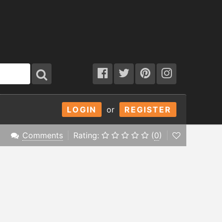
LOGIN
or
REGISTER
Comments
Rating:
(
0
)