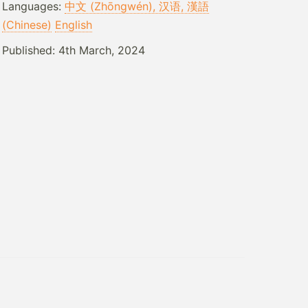
Languages:
中文 (Zhōngwén), 汉语, 漢語
(Chinese)
English
Published:
4th March, 2024