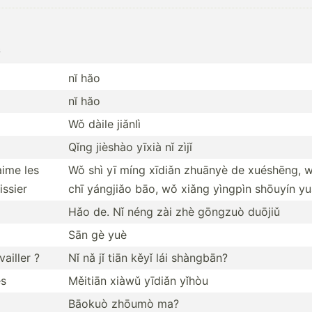
s
nĭ hăo
nĭ hăo
Wǒ dàile jiǎnlì
Qǐng jièshào yīxià nǐ zìjǐ
aime les
Wǒ shì yī míng xīdiǎn zhuānyè de xuéshēng, 
issier
chī yángjiǎo bāo, wǒ xiǎng yìngpìn shōuyín y
Hǎo de. Nǐ néng zài zhè gōngzuò duōjiǔ
Sān gè yuè
ailler ?
Nǐ nǎ jǐ tiān kěyǐ lái shàngbān?
es
Měitiān xiàwǔ yīdiǎn yǐhòu
Bāokuò zhōumò ma?