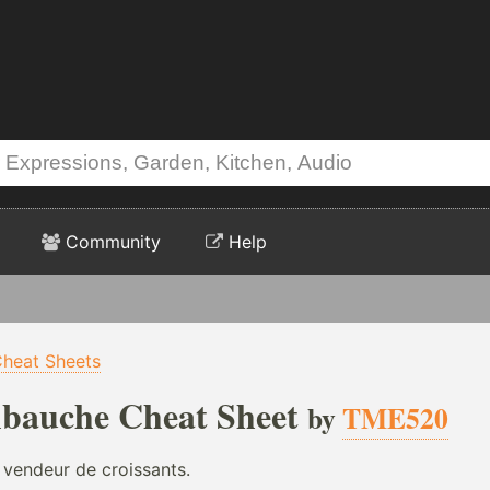
Community
Help
heat Sheets
mbauche Cheat Sheet
by
TME520
 vendeur de croissants.