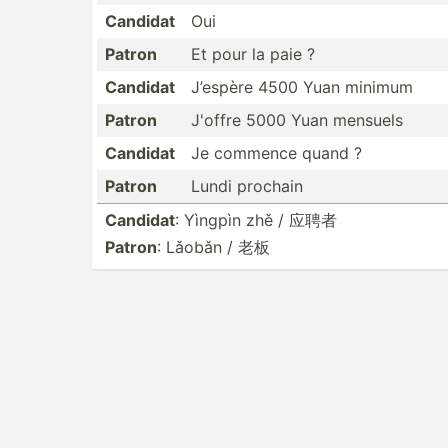
Candidat
Oui
Patron
Et pour la paie ?
Candidat
J’espère 4500 Yuan minimum
Patron
J'offre 5000 Yuan mensuels
Candidat
Je commence quand ?
Patron
Lundi prochain
Candidat
: Yìngpìn zhě / 应聘者
Patron
: Lǎobǎn / 老板