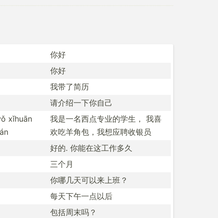
你好
你好
我带了简历
请介绍一下你自己
wǒ xǐhuān
我是一名西点­专业的学生， 我喜
uán
欢吃羊角­包，我­想应聘收银员
好的. 你能在这工作多久
三个月
你哪几天可以来上班？
每天下午一点以后
包括周末吗？