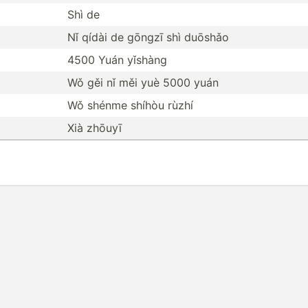
Shì de
Nǐ qídài de gōngzī shì duōshǎo
4500 Yuán yǐshàng
Wǒ gěi nǐ měi yuè 5000 yuán
Wǒ shénme shíhòu rùzhí
Xià zhōuyī