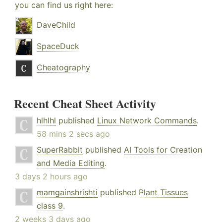
you can find us right here:
DaveChild
SpaceDuck
Cheatography
Recent Cheat Sheet Activity
hlhlhl
published
Linux Network Commands
.
58 mins 2 secs ago
SuperRabbit
published
AI Tools for Creation
and Media Editing
.
3 days 2 hours ago
mamgainshrishti
published
Plant Tissues
class 9
.
2 weeks 3 days ago