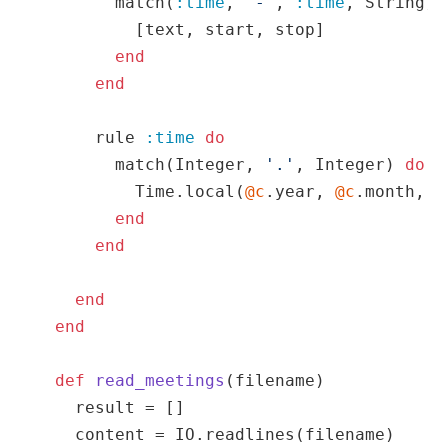
        match(
:time
, 
'-'
, 
:time
, String) 
          [text, start, stop]

end
end
      rule 
:time
do
        match(Integer, 
'.'
, Integer) 
do
|
          Time.local(
@c
.year, 
@c
.month, 
@
end
end
end
end
def
read_meetings
(filename)
    result = []

    content = IO.readlines(filename)
