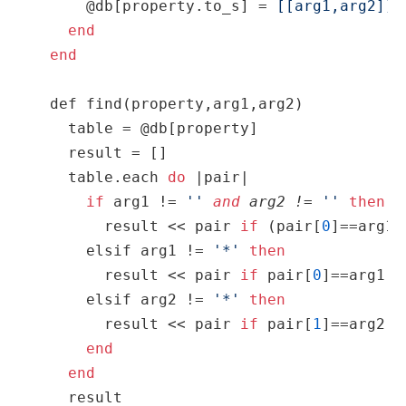
      @db[property.to_s] = 
[[arg1,arg2]]
end
end
  def 
find
(property,arg1,arg2)

table
 = @db[property]

    result = []

table
.each 
do
 |pair|

if
 arg1 != 
'
'
and
 arg2 != 
'
'
then
        result << pair 
if
 (pair[
0
]==arg1)
      elsif arg1 != 
'*'
then
        result << pair 
if
 pair[
0
]==arg1

      elsif arg2 != 
'*'
then
        result << pair 
if
 pair[
1
]==arg2

end
end
    result
