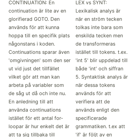
CONTIN­UATION: En
LEX vs SYNT:
contin­uation är lite av en
Lexikalisk analys är
glorif­ierad GOTO. Den
när en ström tecken
används för att kunna
tolkas inte bara som
hoppa till en specifik plats
enskilda tecken men
någonstans i koden.
de transf­ormeras
Contin­uations sparar även
istället till tokens. t.ex.
'omgiv­ningen' som den ser
'int 5' blir uppdelad till
ut vid just det tillfället
både 'int' och siffran
vilket gör att man kan
5. Syntaktisk analys är
arbeta på variabler som
när dessa tokens
de såg ut då och inte nu.
används för att
En anledning till att
verifiera att de
använda contin­uations
används enligt den
istället för ett antal for-
specif­icerade
loopar är hur enkelt det är
gramma­tiken. t.ex att
att ta sig tillbaka till
'if' är följt av en