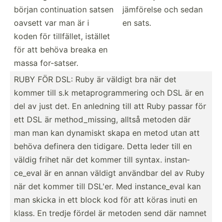
början contin­uation satsen
jämförelse och sedan
oavsett var man är i
en sats.
koden för tillfä­llet, istället
för att behöva breaka en
massa for-sa­tser.
RUBY FÖR DSL: Ruby är väldigt bra när det
kommer till s.k metapr­ogr­amm­ering och DSL är en
del av just det. En anledning till att Ruby passar för
ett DSL är method­_mi­ssing, alltså metoden där
man man kan dynamiskt skapa en metod utan att
behöva definera den tidigare. Detta leder till en
väldig frihet när det kommer till syntax. instan­
ce_eval är en annan väldigt användbar del av Ruby
när det kommer till DSL'er. Med instan­ce_eval kan
man skicka in ett block kod för att köras inuti en
klass. En tredje fördel är metoden send där namnet