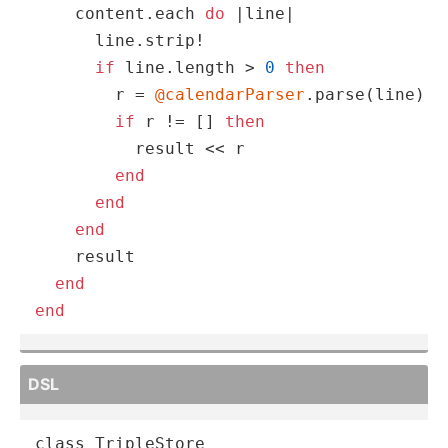
    content.each 
do
|line|
      line.strip!

if
 line.length > 
0
then
        r = 
@calendarParser
.parse(line)

if
 r != [] 
then
          result << r

end
end
end
    result

end
end
DSL
class TripleStore
