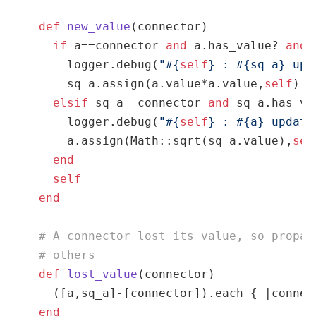
def
new_value
(connector)
if
 a==connector 
and
 a.has_value? 
and
 
      logger.debug(
"
#{
self
}
 : 
#{sq_a}
 upd
      sq_a.assign(a.value*a.value,
self
)

elsif
 sq_a==connector 
and
 sq_a.has_va
      logger.debug(
"
#{
self
}
 : 
#{a}
 update
      a.assign(Math::sqrt(sq_a.value),
sel
end
self
end
# A connector lost its value, so propag
# others
def
lost_value
(connector)
    ([a,sq_a]-[connector]).each { 
|connec
end