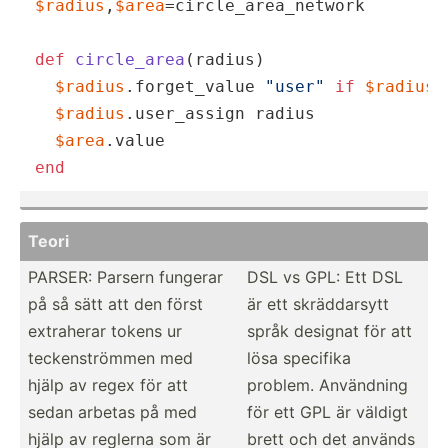
$radius
,
$area
=circle_area_network

def
circle_area
(radius)
$radius
.forget_value 
"user"
if
$radius
.
$radius
.user_assign radius

$area
end
Teori
PARSER: Parsern fungerar
DSL vs GPL: Ett DSL
på så sätt att den först
är ett skrädd­arsytt
extraherar tokens ur
språk designat för att
tecken­str­ömmen med
lösa specifika
hjälp av regex för att
problem. Användning
sedan arbetas på med
för ett GPL är väldigt
hjälp av reglerna som är
brett och det används