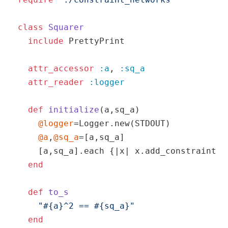
class
Squarer
include
 PrettyPrint

attr_accessor
:a
, 
:sq_a
attr_reader
:logger
def
initialize
(a,sq_a)
@logger
=Logger.new(STDOUT)

@a
,
@sq_a
=[a,sq_a]

    [a,sq_a].each {
|x|
 x.add_constraint(
s
end
def
to_s
"
#{a}
^2 == 
#{sq_a}
"
end