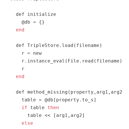
  def initialize

    @db = {}

end
  def TripleStore.
load
(filename)

    r = new

    r.instance_eval(File.
read
(filename))

    r

end
  def method_missing(property,arg1,arg2)

table
 = @db[property.to_s]

if
table
then
table
 << [arg1,arg2]

else