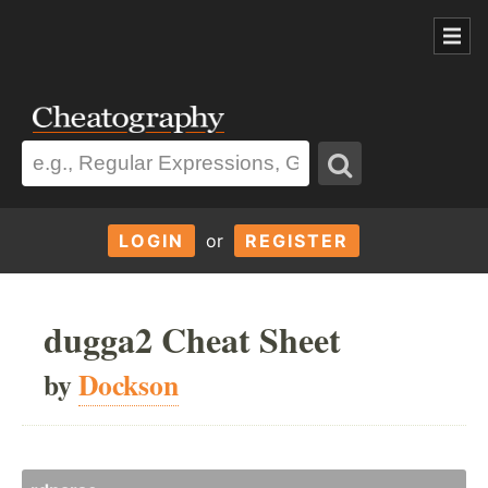
LOGIN
or
REGISTER
dugga2 Cheat Sheet
by
Dockson