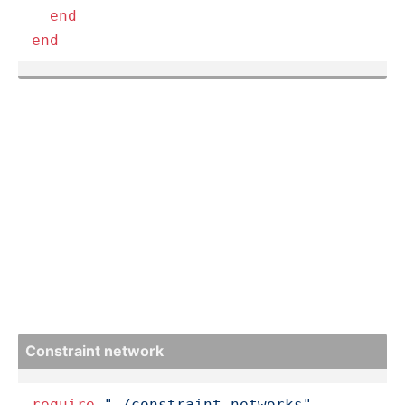
end
end
Constraint network
require
"./constraint_networks"