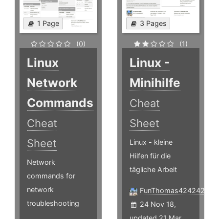
1 Page
3 Pages
(0)
(1)
Linux
Linux -
Network
Minihilfe
Commands
Cheat
Cheat
Sheet
Sheet
Linux - kleine
Hilfen für die
Network
tägliche Arbeit
commands for
network
FunThomas424242
troubleshooting
24 Nov 18,
updated 21 Mar