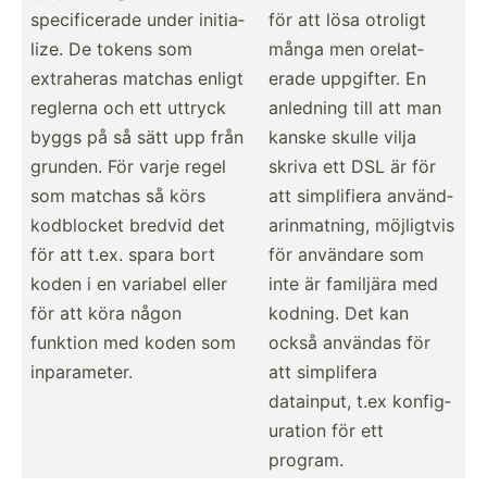
specif­icerade under initia­
för att lösa otroligt
lize. De tokens som
många men orelat­
extraheras matchas enligt
erade uppgifter. En
reglerna och ett uttryck
anledning till att man
byggs på så sätt upp från
kanske skulle vilja
grunden. För varje regel
skriva ett DSL är för
som matchas så körs
att simpli­fiera använd­
kodblocket bredvid det
ari­nma­tning, möjligtvis
för att t.ex. spara bort
för användare som
koden i en variabel eller
inte är familjära med
för att köra någon
kodning. Det kan
funktion med koden som
också användas för
inpara­meter.
att simplifera
datainput, t.ex konfig­
uration för ett
program.