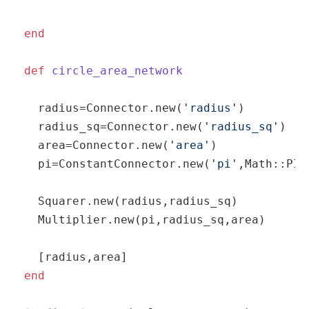
end
def
circle_area_network
  radius=Connector.new(
'radius'
)

  radius_sq=Connector.new(
'radius_sq'
)

  area=Connector.new(
'area'
)

  pi=ConstantConnector.new(
'pi'
,Math::PI)

  Squarer.new(radius,radius_sq)

  Multiplier.new(pi,radius_sq,area)

end