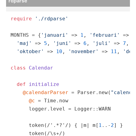
rdparse
require
'./rdparse'
MONTHS = {
'januari'
 => 
1
, 
'februari'
 => 
2
'maj'
 => 
5
, 
'juni'
 => 
6
, 
'juli'
 => 
7
, 
'
'oktober'
 => 
10
, 
'november'
 => 
11
, 
'dec
class
Calendar
def
initialize
@calendarParser
 = Parser.new(
"calenda
@c
 = Time.now

      logger.level = Logger::WARN

      token(
/'.*?'/
) { 
|m|
 m[
1
..-
2
] }   
#
      token(
/\s+/
)                      
#