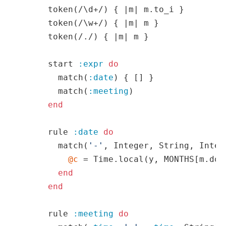
      token(
/\d+/
) { 
|m|
 m.to_i }       
#
      token(
/\w+/
) { 
|m|
 m }            
#
      token(
/./
) { 
|m|
 m }              
#
      start 
:expr
do
        match(
:date
) { [] }

        match(
:meeting
)

end
      rule 
:date
do
        match(
'-'
, Integer, String, Integ
@c
 = Time.local(y, MONTHS[m.down
end
end
      rule 
:meeting
do