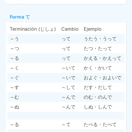
Forma て
Termin­ación (じしょ)
Cambio
Ejemplo
～う
って
うたう・うって
～つ
って
たつ・たって
～る
って
かえる・かえって
～く
～いて
かく・かいて
～ぐ
～いで
およぐ・およいで
～す
～して
だす・だして
～む
～んで
のむ・のんで
～ぬ
～んで
しぬ・しんで
～る
～て
たべる・たべて