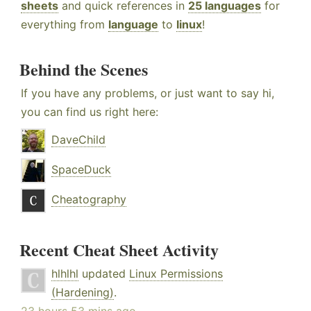
sheets
and quick references in
25 languages
for
everything from
language
to
linux
!
Behind the Scenes
If you have any problems, or just want to say hi,
you can find us right here:
DaveChild
SpaceDuck
Cheatography
Recent Cheat Sheet Activity
hlhlhl
updated
Linux Permissions
(Hardening)
.
23 hours 53 mins ago