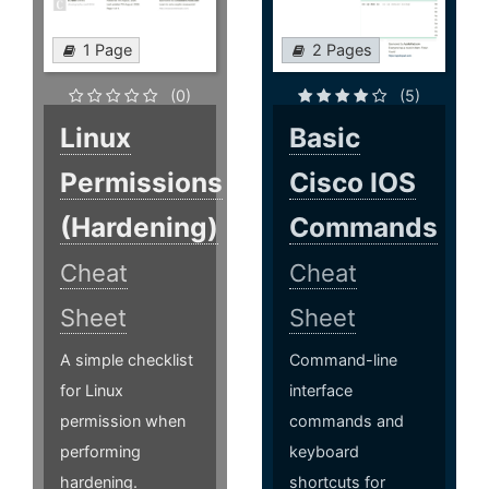
1 Page
2 Pages
(0)
(5)
Linux
Basic
Permissions
Cisco IOS
(Hardening)
Commands
Cheat
Cheat
Sheet
Sheet
A simple checklist
Command-line
for Linux
interface
permission when
commands and
performing
keyboard
hardening.
shortcuts for