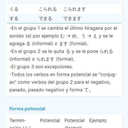
くる
こられる
こられます
する
できる
できます
-En el grupo 1 se cambia el último hiragana por el
sonido (e) por ejemplo む -> め、う -> え y se le
agrega る (informal) o ます (formal).
-En el grupo 2 se le quita る y se le pone られる
(informal) o られます (formal).
-El grupo 3 son excepc­iones.
-Todos los verbos en forma potencial se "­con­jug­
an" como verbos del grupo 2 para el negativo,
pasado, pasado negativo y forma て。
Forma potencial
Termin­
Potencial
Potencial
Ejemplo
ación (じし
(formal)