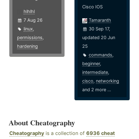
Cisco IOS
hlhlhl
7 Aug 26
Tamaranth
linux
,
30 Sep 17,
permissions
,
updated 20 Jun
hardening
25
commands
,
beginner
,
intermediate
,
cisco
,
networking
and 2 more ...
About Cheatography
Cheatography
is a collection of
6936 cheat