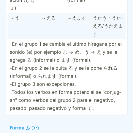
ょ)
～う
～える
～えます
うたう・うた­
える/­うたえま
す
-En el grupo 1 se cambia el último hiragana por el
sonido (e) por ejemplo む -> め、う -> え y se le
agrega る (informal) o ます (formal).
-En el grupo 2 se le quita る y se le pone られる
(informal) o られます (formal).
-El grupo 3 son excepc­iones.
-Todos los verbos en forma potencial se "­con­jug­
an" como verbos del grupo 2 para el negativo,
pasado, pasado negativo y forma て。
Forma ふつう