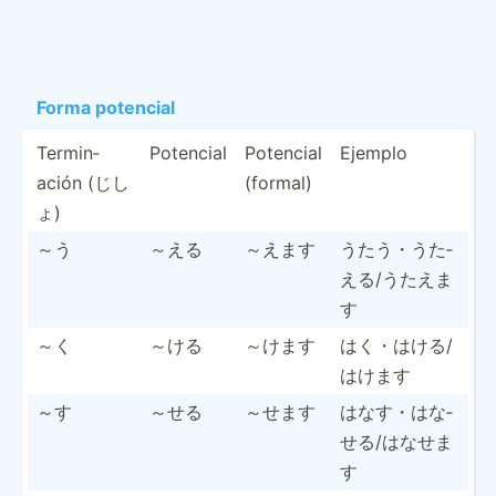
Forma potencial
Termin­
Potencial
Potencial
Ejemplo
ación (じし
(formal)
ょ)
～う
～える
～えます
うたう・うた­
える/­うたえま
す
～く
～ける
～けます
はく・はける­/
はけます
～す
～せる
～せます
はなす・はな­
せる/­はなせま
す