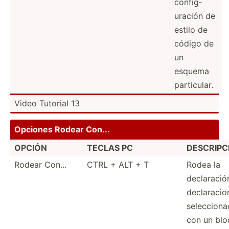
config­
uración de
estilo de
código de
un
esquema
partic­ular.
Video Tutorial 13
Opciones Rodear Con...
OPCIÓN
TECLAS PC
DESCRI­PC
Rodear Con...
CTRL + ALT + T
Rodea la
declar­ació
declar­acio
selecc­ion
con un bl