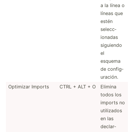
a la línea o
líneas que
estén
selecc­
ionadas
siguiendo
el
esquema
de config­
ura­ción.
Optimizar Imports
CTRL + ALT + O
Elimina
todos los
imports no
utilizados
en las
declar­