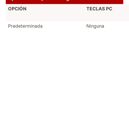
OPCIÓN
TECLAS PC
Predet­erm­inada
Ninguna