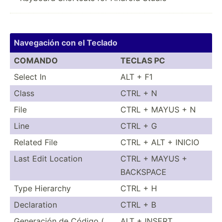
Navegación con el Teclado
COMANDO
TECLAS PC
Select In
ALT + F1
Class
CTRL + N
File
CTRL + MAYUS + N
Line
CTRL + G
Related File
CTRL + ALT + INICIO
Last Edit Location
CTRL + MAYUS +
BACKSPACE
Type Hierarchy
CTRL + H
Declar­ation
CTRL + B
Generación de Código (
ALT + INSERT