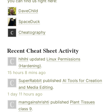
you can find us right here:
DaveChild
SpaceDuck
Cheatography
Recent Cheat Sheet Activity
hlhlhl
updated
Linux Permissions
(Hardening)
.
15 hours 8 mins ago
SuperRabbit
published
AI Tools for Creation
and Media Editing
.
1 day 11 hours ago
mamgainshrishti
published
Plant Tissues
class 9
.