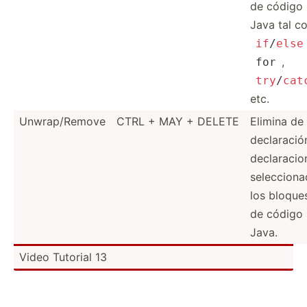
de código
Java tal 
if
/
else
,
for
try
/
cat
etc.
Unwrap/Remove
CTRL + MAY + DELETE
Elimina de 
declar­ació
declar­acio
selecc­ion
los bloque
de código
Java.
Video Tutorial 13