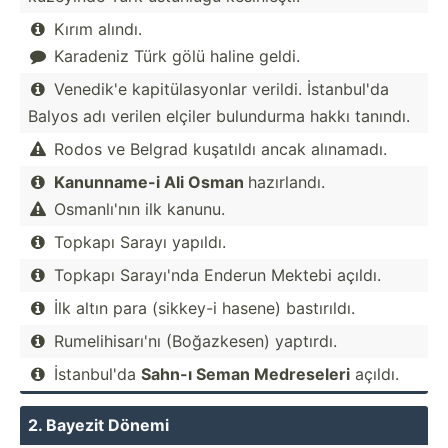
Kırım alındı.

Karadeniz Türk gölü haline geldi.

Venedik'e kapitü­las­yonlar verildi. İstanb­ul'da

Balyos adı verilen elçiler bulundurma hakkı tanındı.
Rodos ve Belgrad kuşatıldı ancak alınamadı.

Kanunn­ame-i Ali Osman
hazırl­andı.

Osmanl­ı'nın ilk kanunu.

Topkapı Sarayı yapıldı.

Topkapı Sarayı'nda Enderun Mektebi açıldı.

İlk altın para (sikkey-i hasene) bastır­ıldı.

Rumeli­his­arı'nı (Boğaz­kesen) yaptırdı.

İstanb­ul'da
Sahn-ı Seman Medres­eleri
açıldı.

2. Bayezit Dönemi