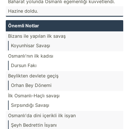
Baharat yolunda Osmanlı egemenliği kuvvet­lendi.
Hazine doldu.
Önemli Notlar
Bizans ile yapılan ilk savaş
Koyunhisar Savaşı
Osmanl­ı'nın ilk kadısı
Dursun Fakı
Beylikten devlete geçiş
Orhan Bey Dönemi
İlk Osmanl­ı-Haçlı savaşı
Sırpsı­ndığı Savaşı
Osmanlı'da dini içerikli ilk isyan
Şeyh Bedrettin İsyanı