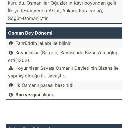
kuruldu. Osmanlılar Oğuzlar'ın Kayı boyundan gelir.
İlk yerleşim yerleri Ahlat, Ankara Karacadağ,
Söğüt-­Dom­ani­ç'tir.
Osman Bey Dönemi
Fahrüddin lakabı ile bilinir.

Koyunhisar (Bafeon) Savaşı'nda Bizans'ı mağlup

etti(1­302).
Koyunhisar Savaşı Osmanlı Devlet­i'nin Bizans ile

yapmış olduğu ilk savaştır.
İlk Osmanlı parası bastır­ıldı.

Bac vergisi
alındı.
