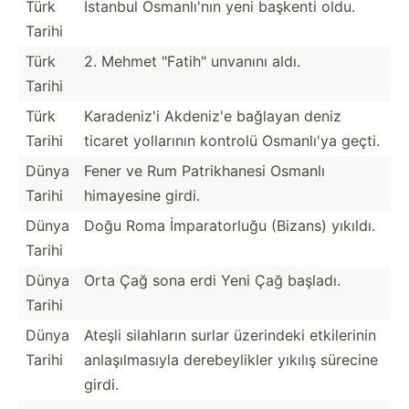
Türk
İstanbul Osmanl­ı'nın yeni başkenti oldu.
Tarihi
Türk
2. Mehmet "­Fat­ih" unvanını aldı.
Tarihi
Türk
Karade­niz'i Akdeniz'e bağlayan deniz
Tarihi
ticaret yollarının kontrolü Osmanlı'ya geçti.
Dünya
Fener ve Rum Patrik­hanesi Osmanlı
Tarihi
himayesine girdi.
Dünya
Doğu Roma İmpara­torluğu (Bizans) yıkıldı.
Tarihi
Dünya
Orta Çağ sona erdi Yeni Çağ başladı.
Tarihi
Dünya
Ateşli silahların surlar üzerindeki etkile­rinin
Tarihi
anlaşı­lma­sıyla derebe­ylikler yıkılış sürecine
girdi.