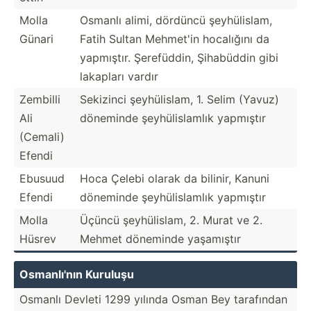
Molla
Osmanlı alimi, dördüncü şeyhül­islam,
Günari
Fatih Sultan Mehmet'in hocalığını da
yapmıştır. Şerefü­ddin, Şihabüddin gibi
lakapları vardır
Zembilli
Sekizinci şeyhül­islam, 1. Selim (Yavuz)
Ali
döneminde şeyhül­isl­amlık yapmıştır
(Cemali)
Efendi
Ebusuud
Hoca Çelebi olarak da bilinir, Kanuni
Efendi
döneminde şeyhül­isl­amlık yapmıştır
Molla
Üçüncü şeyhül­islam, 2. Murat ve 2.
Hüsrev
Mehmet döneminde yaşamıştır
Osmanl­ı'nın Kuruluşu
Osmanlı Devleti 1299 yılında Osman Bey tarafından