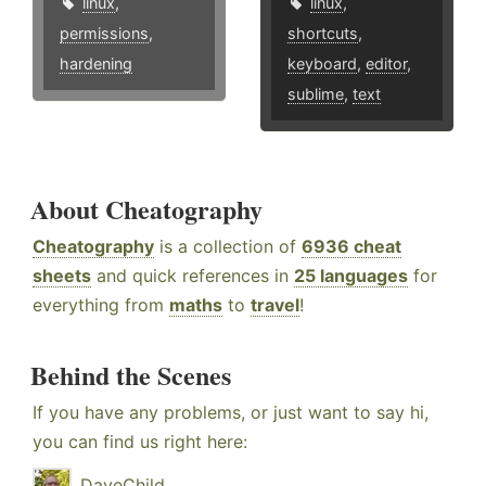
linux
,
linux
,
permissions
,
shortcuts
,
hardening
keyboard
,
editor
,
sublime
,
text
About Cheatography
Cheatography
is a collection of
6936 cheat
sheets
and quick references in
25 languages
for
everything from
maths
to
travel
!
Behind the Scenes
If you have any problems, or just want to say hi,
you can find us right here:
DaveChild