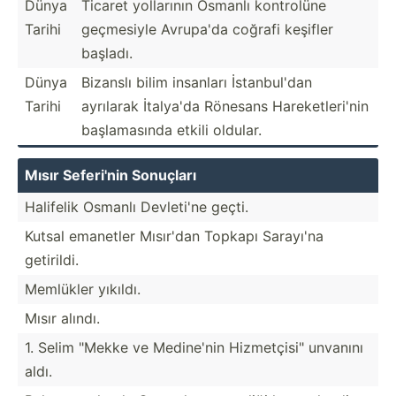
Dünya
Ticaret yollarının Osmanlı kontrolüne
Tarihi
geçmesiyle Avrupa'da coğrafi keşifler
başladı.
Dünya
Bizanslı bilim insanları İstanb­ul'dan
Tarihi
ayrılarak İtalya'da Rönesans Hareke­tle­ri'nin
başlam­asında etkili oldular.
Mısır Seferi'nin Sonuçları
Halifelik Osmanlı Devleti'ne geçti.
Kutsal emanetler Mısır'dan Topkapı Sarayı'na
getirildi.
Memlükler yıkıldı.
Mısır alındı.
1. Selim "­Mekke ve Medine'nin Hizmet­çis­i" unvanını
aldı.