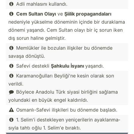
Adli mahlasını kullandı.

Cem Sultan Olayı
ve
Şiilik propag­and­aları

nedeniyle yükselme döneminin içinde bir duraklama
dönemi yaşandı. Cem Sultan olayı bir iç sorun iken
dış sorun haline gelmiştir.
Memlükler ile bozulan ilişkiler bu dönemde

savaşa dönüştü.
Safevi destekli
Şahkulu İsyanı
yaşandı.

Karama­noğ­ulları Beyliği'ne kesin olarak son

verildi.
Böylece Anadolu Türk siyasi birliğini sağlama

yolundaki en büyük engel kaldır­ıldı.
Osmanl­ı-S­afevi ilişkileri bu dönemde başladı.

1. Selim'i destek­leyen yeniçe­rilerin ayakla­nma­

sıyla tahtı oğlu 1. Selim'e bıraktı.