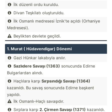
İlk düzenli ordu kuruldu.

Divan Teşkilatı oluştu­ruldu.

İlk Osmanlı medresesi İznik'te açıldı (Orhaniye

Medres­esi).
Beylikten devlete geçildi.

1. Murat ( Hüdave­ndigar) Dönemi
Gazi Hünkar lakabıyla anılır.

Sazlıdere Savaşı (1363)
sonucunda Edirne

Bulgar­lardan alındı.
Haçlılara karşı
Sırpsı­ndığı Savaşı (1364)

kazanıldı. Bu savaş sonucunda Edirne başkent
yapıldı.
İlk Osmanl­ı-Haçlı savaşıdır.

Sırplara karşı
2. Çirmen Savaşı (1371)
kazanıldı.
