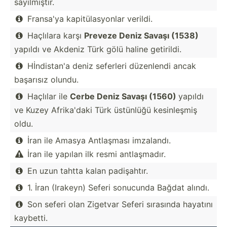
sayılm­ıştır.
Fransa'ya kapitü­las­yonlar verildi.

Haçlılara karşı
Preveze Deniz Savaşı (1538)

yapıldı ve Akdeniz Türk gölü haline getirildi.
Hİndis­tan'a deniz seferleri düzenlendi ancak

başarısız olundu.
Haçlılar ile
Cerbe Deniz Savaşı (1560)
yapıldı

ve Kuzey Afrika­'daki Türk üstünlüğü kesinl­eşmiş
oldu.
İran ile Amasya Antlaşması imzalandı.

İran ile yapılan ilk resmi antlaş­madır.

En uzun tahtta kalan padişa­htır.

1. İran (Irakeyn) Seferi sonucunda Bağdat alındı.

Son seferi olan Zigetvar Seferi sırasında hayatını

kaybetti.