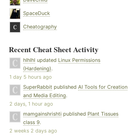
SpaceDuck
Cheatography
Recent Cheat Sheet Activity
hlhlhl
updated
Linux Permissions
(Hardening)
.
1 day 5 hours ago
SuperRabbit
published
AI Tools for Creation
and Media Editing
.
2 days, 1 hour ago
mamgainshrishti
published
Plant Tissues
class 9
.
2 weeks 2 days ago