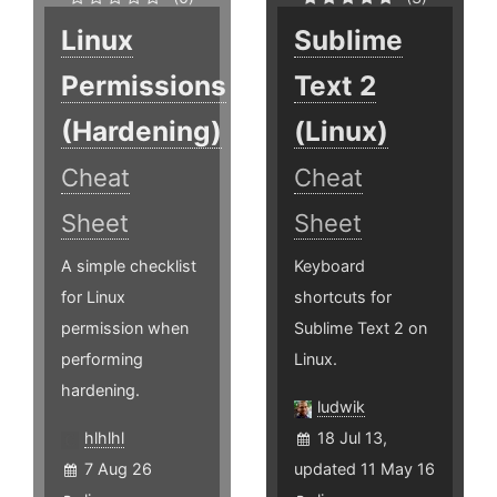
Linux
Sublime
Permissions
Text 2
(Hardening)
(Linux)
Cheat
Cheat
Sheet
Sheet
A simple checklist
Keyboard
for Linux
shortcuts for
permission when
Sublime Text 2 on
performing
Linux.
hardening.
ludwik
hlhlhl
18 Jul 13,
7 Aug 26
updated 11 May 16