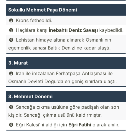
Sokullu Mehmet Paşa Dönemi
Kıbrıs fethed­ildi.

Haçlılara karşı
İnebahtı Deniz Savaşı
kaybed­ildi.

Lehistan himaye altına alınarak Osmanl­ı'nın

egemenlik sahası Baltık Denizi'ne kadar ulaştı.
3. Murat
İran ile imzalanan Ferhatpaşa Antlaşması ile

Osmanlı Devleti Doğu'da en geniş sınırlara ulaştı.
3. Mehmet Dönemi
Sancağa çıkma usülüne göre padişah olan son

kişidir. Sancağı çıkma usülünü kaldır­mıştır.
Eğri Kalesi'ni aldığı için
Eğri Fatihi
olarak anılır.
