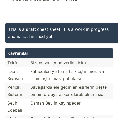
This is a
draft
cheat sheet. It is a work in progress
and is not finished yet.
Kavramlar
Tekfur
Bizans valilerine verilen isim
İskan
Fethedilen yerlerin Türkle­şti­rilmesi ve
Siyaseti
İslaml­aşt­ırı­lması politikası
Pençik
Savaşlarda ele geçirilen esirlerin beşte
Sistemi
birinin orduya asker olarak alınma­sıdır
Şeyh
Osman Bey'in kayınp­ederi
Edebali