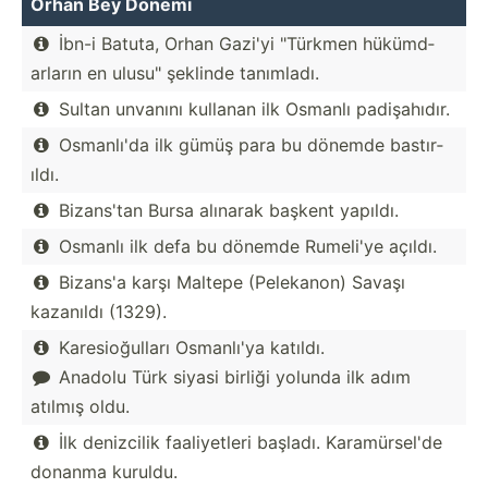
Orhan Bey Dönemi
İbn-i Batuta, Orhan Gazi'yi "­Türkmen hükümd­

arların en ulusu" şeklinde tanımladı.
Sultan unvanını kullanan ilk Osmanlı padişa­hıdır.

Osmanlı'da ilk gümüş para bu dönemde bastır­

ıldı.
Bizans'tan Bursa alınarak başkent yapıldı.

Osmanlı ilk defa bu dönemde Rumeli'ye açıldı.

Bizans'a karşı Maltepe (Pelek­anon) Savaşı

kazanıldı (1329).
Karesi­oğu­lları Osmanlı'ya katıldı.

Anadolu Türk siyasi birliği yolunda ilk adım

atılmış oldu.
İlk denizcilik faaliy­etleri başladı. Karamü­rsel'de

donanma kuruldu.