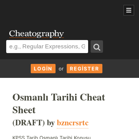
LOGIN
or
REGISTER
Osmanlı Tarihi Cheat
Sheet
(DRAFT) by
bzncrsrtc
KPSS Tarih Osmanlı Tarihi Konusu