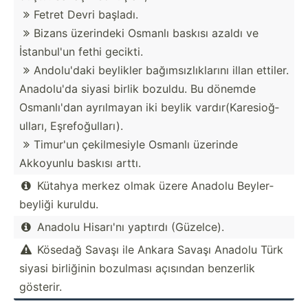
Fetret Devri başladı.

Bizans üzerindeki Osmanlı baskısı azaldı ve

İstanb­ul'un fethi gecikti.
Andolu­'daki beylikler bağıms­ızl­ıkl­arını illan ettiler.

Anadolu'da siyasi birlik bozuldu. Bu dönemde
Osmanl­ı'dan ayrılmayan iki beylik vardır­(Ka­res­ioğ­
ulları, Eşrefo­ğul­ları).
Timur'un çekilm­esiyle Osmanlı üzerinde

Akkoyunlu baskısı arttı.
Kütahya merkez olmak üzere Anadolu Beyler­

beyliği kuruldu.
Anadolu Hisarı'nı yaptırdı (Güzelce).

Kösedağ Savaşı ile Ankara Savaşı Anadolu Türk

siyasi birliğinin bozulması açısından benzerlik
gösterir.