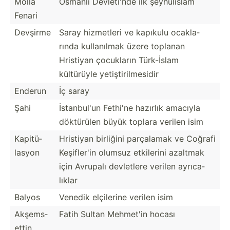
Molla
Osmanlı Devlet­i'nde ilk şeyhül­islam
Fenari
Devşirme
Saray hizmetleri ve kapıkulu ocakla­
rında kullan­ılmak üzere toplanan
Hristiyan çocukların Türk-İslam
kültürüyle yetişt­iri­lme­sidir
Enderun
İç saray
Şahi
İstanb­ul'un Fethi'ne hazırlık amacıyla
döktürülen büyük toplara verilen isim
Kapitü­
Hristiyan birliğini parçalamak ve Coğrafi
lasyon
Keşifl­er'in olumsuz etkilerini azaltmak
için Avrupalı devletlere verilen ayrıca­
lıklar
Balyos
Venedik elçilerine verilen isim
Akşems­
Fatih Sultan Mehmet'in hocası
ettin