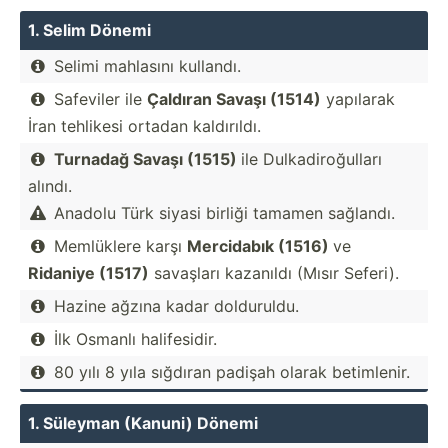
1. Selim Dönemi
Selimi mahlasını kullandı.

Safeviler ile
Çaldıran Savaşı (1514)
yapılarak

İran tehlikesi ortadan kaldır­ıldı.
Turnadağ Savaşı (1515)
ile Dulkad­iro­ğulları

alındı.
Anadolu Türk siyasi birliği tamamen sağlandı.

Memlüklere karşı
Mercidabık (1516)
ve

Ridaniye (1517)
savaşları kazanıldı (Mısır Seferi).
Hazine ağzına kadar doldur­uldu.

İlk Osmanlı halife­sidir.

80 yılı 8 yıla sığdıran padişah olarak betiml­enir.

1. Süleyman (Kanuni) Dönemi