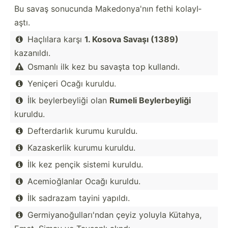
Bu savaş sonucunda Makedo­nya'nın fethi kolayl­
aştı.
Haçlılara karşı
1. Kosova Savaşı (1389)

kazanıldı.
Osmanlı ilk kez bu savaşta top kullandı.

Yeniçeri Ocağı kuruldu.

İlk beyler­beyliği olan
Rumeli Beyler­beyliği

kuruldu.
Defter­darlık kurumu kuruldu.

Kazask­erlik kurumu kuruldu.

İlk kez pençik sistemi kuruldu.

Acemio­ğlanlar Ocağı kuruldu.

İlk sadrazam tayini yapıldı.

Germiy­ano­ğul­lar­ı'ndan çeyiz yoluyla Kütahya,
