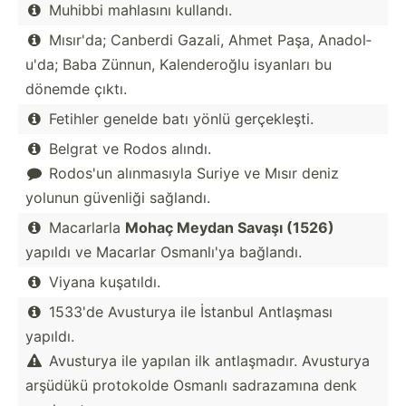
Muhibbi mahlasını kullandı.

Mısır'da; Canberdi Gazali, Ahmet Paşa, Anadol­

u'da; Baba Zünnun, Kalend­eroğlu isyanları bu
dönemde çıktı.
Fetihler genelde batı yönlü gerçek­leşti.

Belgrat ve Rodos alındı.

Rodos'un alınma­sıyla Suriye ve Mısır deniz

yolunun güvenliği sağlandı.
Macarlarla
Mohaç Meydan Savaşı (1526)

yapıldı ve Macarlar Osmanlı'ya bağlandı.
Viyana kuşatıldı.

1533'de Avusturya ile İstanbul Antlaşması

yapıldı.
Avusturya ile yapılan ilk antlaş­madır. Avusturya

arşüdükü protokolde Osmanlı sadraz­amına denk