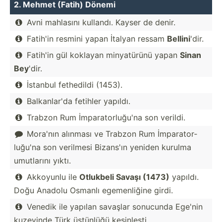
2. Mehmet (Fatih) Dönemi
Avni mahlasını kullandı. Kayser de denir.

Fatih'in resmini yapan İtalyan ressam
Bellini
'dir.

Fatih'in gül koklayan minyat­ürünü yapan
Sinan

Bey
'dir.
İstanbul fethedildi (1453).

Balkan­lar'da fetihler yapıldı.

Trabzon Rum İmpara­tor­luğu'na son verildi.

Mora'nın alınması ve Trabzon Rum İmpara­tor­

luğu'na son verilmesi Bizans'ın yeniden kurulma
umutlarını yıktı.
Akkoyunlu ile
Otlukbeli Savaşı (1473)
yapıldı.

Doğu Anadolu Osmanlı egemen­liğine girdi.
Venedik ile yapılan savaşlar sonucunda Ege'nin

kuzeyinde Türk üstünlüğü kesinl­eşti.