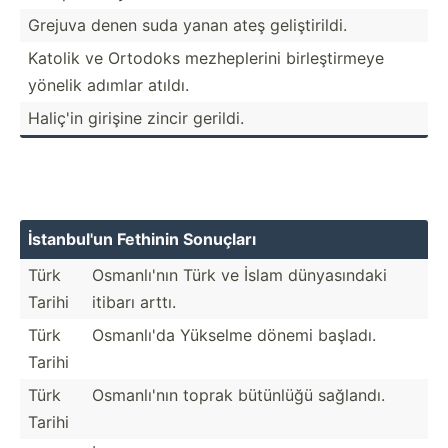
Grejuva denen suda yanan ateş gelişt­irildi.
Katolik ve Ortodoks mezhep­lerini birleş­tirmeye
yönelik adımlar atıldı.
Haliç'in girişine zincir gerildi.
İstanb­ul'un Fethinin Sonuçları
Türk
Osmanl­ı'nın Türk ve İslam dünyas­ındaki
Tarihi
itibarı arttı.
Türk
Osmanlı'da Yükselme dönemi başladı.
Tarihi
Türk
Osmanl­ı'nın toprak bütünlüğü sağlandı.
Tarihi