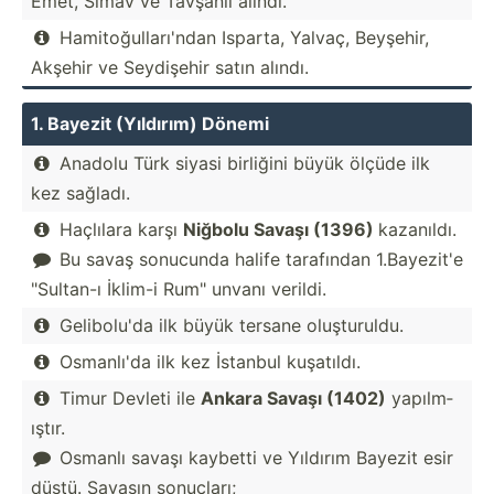
Emet, Simav ve Tavşanlı alındı.
Hamito­ğul­lar­ı'ndan Isparta, Yalvaç, Beyşehir,

Akşehir ve Seydişehir satın alındı.
1. Bayezit (Yıldırım) Dönemi
Anadolu Türk siyasi birliğini büyük ölçüde ilk

kez sağladı.
Haçlılara karşı
Niğbolu Savaşı (1396)
kazanıldı.

Bu savaş sonucunda halife tarafından 1.Baye­zit'e

"­Sul­tan-ı İklim-i Rum" unvanı verildi.
Gelibo­lu'da ilk büyük tersane oluştu­ruldu.

Osmanlı'da ilk kez İstanbul kuşatıldı.

Timur Devleti ile
Ankara Savaşı (1402)
yapılm­

ıştır.
Osmanlı savaşı kaybetti ve Yıldırım Bayezit esir

düştü. Savaşın sonuçları;