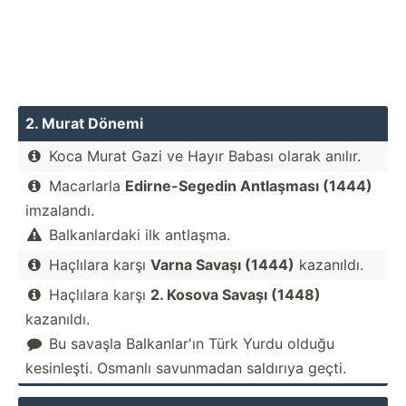
2. Murat Dönemi
Koca Murat Gazi ve Hayır Babası olarak anılır.

Macarlarla
Edirne­-Se­gedin Antlaşması (1444)

imzalandı.
Balkan­lardaki ilk antlaşma.

Haçlılara karşı
Varna Savaşı (1444)
kazanıldı.

Haçlılara karşı
2. Kosova Savaşı (1448)

kazanıldı.
Bu savaşla Balkan­lar'ın Türk Yurdu olduğu

kesinl­eşti. Osmanlı savunmadan saldırıya geçti.