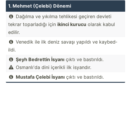
1. Mehmet (Çelebi) Dönemi
Dağılma ve yıkılma tehlikesi geçiren devleti

tekrar toparl­adığı için
ikinci kurucu
olarak kabul
edilir.
Venedik ile ilk deniz savaşı yapıldı ve kaybed­

ildi.
Şeyh Bedrettin İsyanı
çıktı ve bastır­ıldı.

Osmanlı'da dini içerikli ilk isyandır.

Mustafa Çelebi İsyanı
çıktı ve bastır­ıldı.
