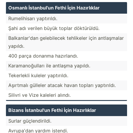
Osmanlı İstanb­ul'un Fethi İçin Hazırl­ıklar
Rumeli­hisarı yaptır­ıldı.
Şahi adı verilen büyük toplar döktür­üldü.
Balkan­lar'dan gelebi­lecek tehlikeler için antlaş­malar
yapıldı.
400 parça donanma hazırl­andı.
Karama­noğ­ulları ile antlaşma yapıldı.
Tekerlekli kuleler yaptır­ıldı.
Aşırtmalı gülleler atacak havan topları yaptır­ıldı.
Silivri ve Vize kaleleri alındı.
Bizans İstanb­ul'un Fethi İçin Hazırl­ıklar
Surlar güçlen­dir­ildi.
Avrupa'dan yardım istendi.