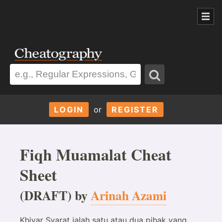
LOGIN
or
REGISTER
Fiqh Muamalat Cheat
Sheet
(DRAFT) by
Arinah Azami
Khiyar Syarat ialah satu atau dua pihak yang