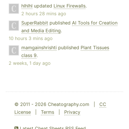
hlhlhl
updated
Linux Firewalls
.
2 hours 28 mins ago
SuperRabbit
published
AI Tools for Creation
and Media Editing
.
10 hours 3 mins ago
mamgainshrishti
published
Plant Tissues
class 9
.
2 weeks, 1 day ago
© 2011 - 2026 Cheatography.com |
CC
License
|
Terms
|
Privacy
Latest Cheat Sheets RSS Feed