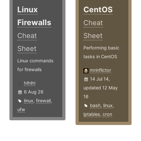
Linux
CentOS
Firewalls
Cheat
Cheat
Sheet
Sheet
Performing basic
tasks in CentOS
Linux commands
for firewalls
mrinflictor
14 Jul 14,
hlhlhl
updated 12 May
6 Aug 26
16
linux
,
firewall
,
bash
,
linux
,
ufw
iptables
,
cron