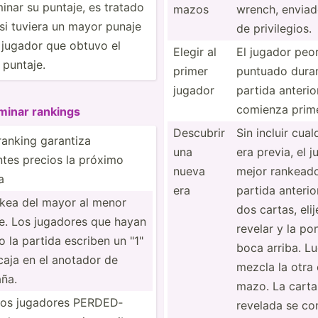
inar su puntaje, es tratado
mazos
wrench, enviad
i tuviera un mayor punaje
de privil­egios.
 jugador que obtuvo el
Elegir al
El jugador peo
puntaje.
primer
puntuado duran
jugador
partida anterio
comienza prim
minar rankings
Descubrir
Sin incluir cual
anking garantiza
una
era previa, el 
ntes precios la próximo
nueva
mejor rankeado
a
era
partida anterio
kea del mayor al menor
dos cartas, eli
e. Los jugadores que hayan
revelar y la po
 la partida escriben un "­1"
boca arriba. L
caja en el anotador de
mezcla la otra 
ña.
mazo. La carta
 los jugadores PERDED­
revelada se co