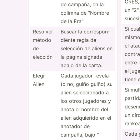
ORES, 
de campaña, en la
un "­2"
colimna de "­Nombre
sucesi
de la Era"
Si cua
Resolver
Buscar la corres­pon­
mismo
método
diente regla de
el ata
de
selección de aliens en
contra
elección
la página signada
entre 
abajo de la carta.
el jug
Elegir
Cada jugador revela
tiene 
Alien
(o no, guiño guiño) su
Si mul
alien selecc­ionado a
partid
los otros jugadores y
desem
anota el nombre del
un cír
alien adquierido en el
rankea
anotador de
Cada g
campaña, bajo "­