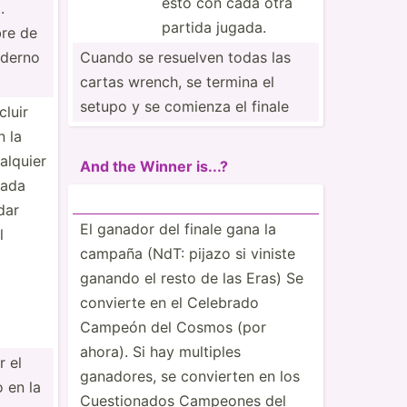
esto con cada otra
.
partida jugada.
re de
aderno
Cuando se resuelven todas las
cartas wrench, se termina el
setupo y se comienza el finale
cluir
n la
alquier
And the Winner is...?
Cada
dar
El ganador del finale gana la
l
campaña (NdT: pijazo si viniste
ganando el resto de las Eras) Se
convierte en el Celebrado
Campeón del Cosmos (por
ahora). Si hay multiples
 el
ganadores, se convierten en los
 en la
Cuesti­onados Campeones del