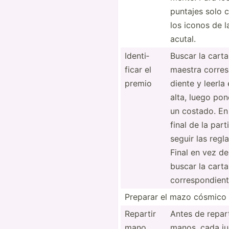
puntajes solo 
los iconos de l
acutal.
Identi­
Buscar la carta
ficar el
maestra corres
premio
diente y leerla
alta, luego pon
un costado. En
final de la part
seguir las regl
Final en vez de
buscar la carta
corres­pon­dient
Preparar el mazo cósmico
Repartir
Antes de repart
mano
manos, cada j