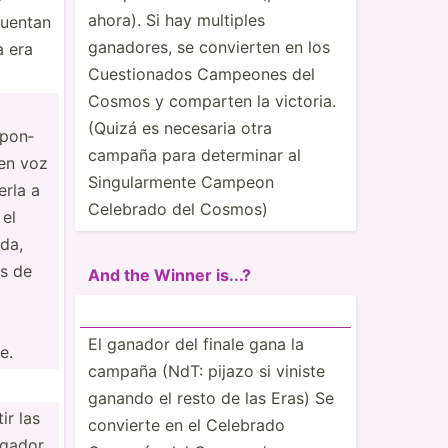
ahora). Si hay multiples
cuentan
ganadores, se convierten en los
a era
Cuesti­onados Campeones del
Cosmos y comparten la victoria.
(Quizá es necesaria otra
­pon­
campaña para determinar al
 en voz
Singul­armente Campeon
erla a
Celebrado del Cosmos)
 el
ida,
as de
And the Winner is...?
El ganador del finale gana la
e.
campaña (NdT: pijazo si viniste
ganando el resto de las Eras) Se
ir las
convierte en el Celebrado
ugador