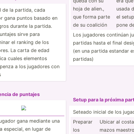
queda con su
era que
hoja de alien.,
usada d
al de la partida, cada
que forma parte
el setu
or gana puntos basado en
de su coalición
pone de
gros durante la partida.
untajes sirve para
Los jugadores continúan j
inar el ranking de los
partidas hasta el final des
res. La carta de edad
(en una partida estandar e
fica cuales elementos
partidas)
penza a los jugadores con
s
encia de puntajes
Setup para la próxima par
Seteado inicial de los jug
jugador gana mediante una
Preparar
Ubicar al cost
ia especial, en lugar de
los
mazos maestro