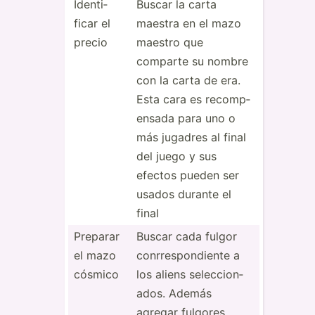
Identi­
Buscar la carta
ficar el
maestra en el mazo
precio
maestro que
comparte su nombre
con la carta de era.
Esta cara es recomp­
ensada para uno o
más jugadres al final
del juego y sus
efectos pueden ser
usados durante el
final
Preparar
Buscar cada fulgor
el mazo
conrre­spo­ndiente a
cósmico
los aliens selecc­ion­
ados. Además
agregar fulgores