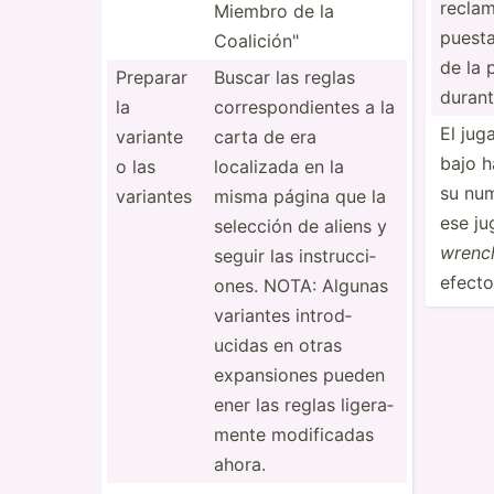
reclam
Miembro de la
puesta
Coalic­ión­"
de la 
Preparar
Buscar las reglas
durant
la
corres­pon­dientes a la
El jug
variante
carta de era
bajo h
o las
localizada en la
su num
variantes
misma página que la
ese ju
selección de aliens y
wrenc
seguir las instru­cci­
efecto
ones. NOTA: Algunas
variantes introd­
ucidas en otras
expans­iones pueden
ener las reglas ligera­
mente modifi­cadas
ahora.