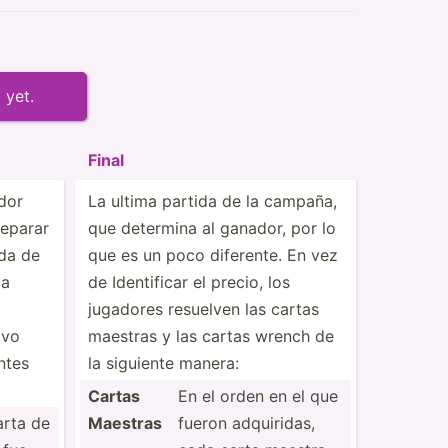
 yet.
Final
dor
La ultima partida de la campaña,
reparar
que determina al ganador, por lo
ida de
que es un poco diferente. En vez
da
de Identi­ficar el precio, los
jugadores resuelven las cartas
ivo
maestras y las cartas wrench de
ntes
la siguiente manera:
Cartas
En el orden en el que
rta de
Maestras
fueron adquir­idas,