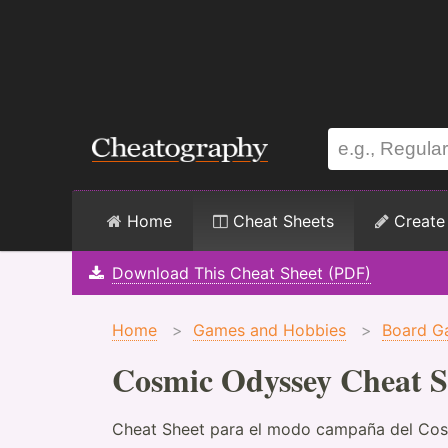
Home
Cheat Sheets
Create
Download This Cheat Sheet (PDF)
Home
>
Games and Hobbies
>
Board G
Cosmic Odyssey Cheat S
Cheat Sheet para el modo campaña del Cos