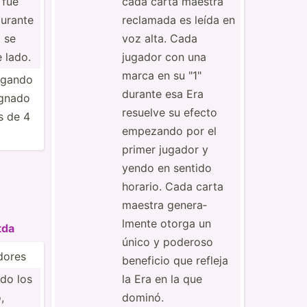
 fue
cada carta maestra
urante
reclamada es leída en
p se
voz alta. Cada
 lado.
jugador con una
marca en su "­1"
ugando
durante esa Era
ignado
resuelve su efecto
s de 4
empezando por el
primer jugador y
yendo en sentido
horario. Cada carta
maestra genera­
lmente otorga un
tda
único y poderoso
adores
beneficio que refleja
ado los
la Era en la que
,
dominó.