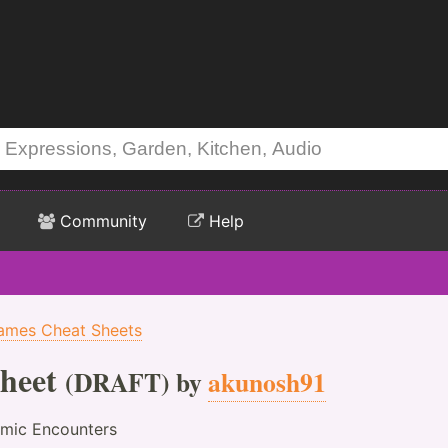
Community
Help
ames Cheat Sheets
heet
(DRAFT) by
akunosh91
mic Encounters