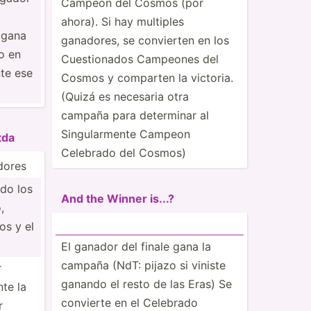
Campeón del Cosmos (por
ahora). Si hay multiples
 gana
ganadores, se convierten en los
o en
Cuesti­onados Campeones del
nte ese
Cosmos y comparten la victoria.
(Quizá es necesaria otra
campaña para determinar al
Singul­armente Campeon
tda
Celebrado del Cosmos)
adores
ado los
And the Winner is...?
,
os y el
El ganador del finale gana la
campaña (NdT: pijazo si viniste
r
ganando el resto de las Eras) Se
te la
convierte en el Celebrado
r