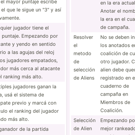
el mayor puntaje escribe
en la era actual
, el que le sigue un "­3" y así
Anotar el nomb
­vam­ente.
la era en el cu
de campaña.
lquier jugador tiene el
 puntaje. Empezando por
Resolver
No se deben in
cante y yendo en sentido
el
los anotados e
rio a las agujas del reloj
metodo
coalición de cu
los jugadores empatados,
de
otro jugador. 
ador más cerca al atacante
selección
alien debe que
el ranking más alto.
de Aliens
registrado en e
cuaderno de
tiples jugadores ganan la
campaña en
a, usá el sistema de
Miembros de
pate previo y marcá con
Coalición.
culo el ranking del jugador
do más alto.
Selección
Empezando por
de Alien
mejor rankeado
anador de la partida