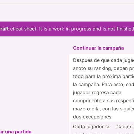
raft
cheat sheet. It is a work in progress and is not finished
Continuar la campaña
Despues de que cada juga
anoto su ranking, deben p
todo para la proxima part
la campaña. Para esto, ca
jugador regresa cada
componente a sus respect
mazo o pila, con las siguie
dos excepc­iones:
Cada jugador se
Cada ca
r una partida