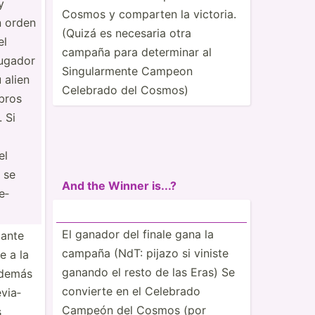
y
Cosmos y comparten la victoria.
n orden
(Quizá es necesaria otra
el
campaña para determinar al
jugador
Singul­armente Campeon
 alien
Celebrado del Cosmos)
bros
. Si
el
 se
And the Winner is...?
e­
El ganador del finale gana la
iante
campaña (NdT: pijazo si viniste
e a la
ganando el resto de las Eras) Se
además
convierte en el Celebrado
via­
Campeón del Cosmos (por
s