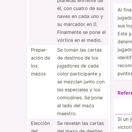
planetas enfrente de
él, con cuatro de sus
Al fin
naves en cada uno y
jugad
su marcador en 0.
sus lo
Finalmente se pone el
Este p
vórtice en el medio.
determ
jugado
Prepar­
Se toman las cartas
identi
ación de
de destinos de los
recom
los
jugadores de cada
punto
mazos
color partic­ipante y
se mezclan junto con
las especiales y los
Refer­
comodines. Se pone
al lado del mazo
maestro.
Si un 
Elección
Se revelan las cartas
victor
del
del mazo de destino