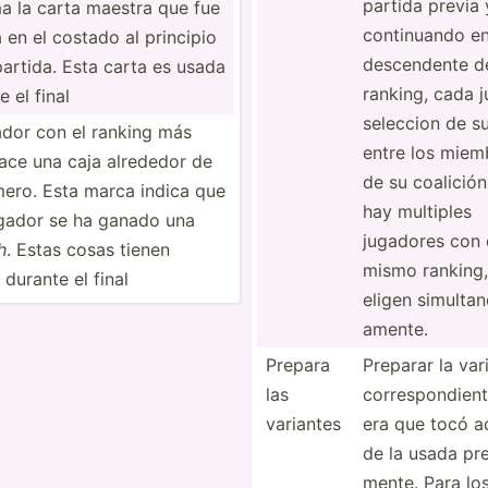
partida previa 
a la carta maestra que fue
contin­uando e
 en el costado al principio
descen­dente d
partida. Esta carta es usada
ranking, cada 
e el final
seleccion de su
ador con el ranking más
entre los miem
ace una caja alrededor de
de su coalición
ero. Esta marca indica que
hay multiples
gador se ha ganado una
jugadores con 
h
. Estas cosas tienen
mismo ranking,
 durante el final
eligen simult­an
amente.
Prepara
Preparar la var
las
corres­pon­dient
variantes
era que tocó 
de la usada pre
mente. Para lo