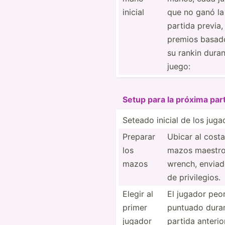
inicial
que no ganó la
partida previa,
premios basad
su rankin dura
juego:
Setup para la próxima par
Seteado inicial de los jug
Preparar
Ubicar al cost
los
mazos maestro
mazos
wrench, enviad
de privil­egios.
Elegir al
El jugador peo
primer
puntuado duran
jugador
partida anterio