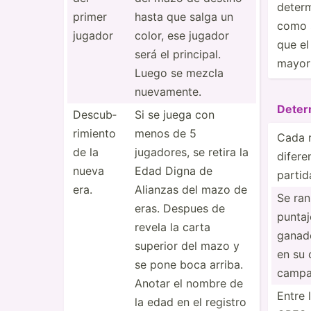
determ
primer
hasta que salga un
como s
jugador
color, ese jugador
que el
será el principal.
mayor 
Luego se mezcla
nuevam­ente.
Deter
Descub­
Si se juega con
rim­iento
menos de 5
Cada r
de la
jugadores, se retira la
difere
nueva
Edad Digna de
partid
era.
Alianzas del mazo de
Se ran
eras. Despues de
puntaj
revela la carta
ganado
superior del mazo y
en su 
se pone boca arriba.
campa
Anotar el nombre de
Entre
la edad en el registro