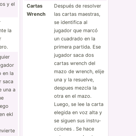
os y el
Cartas
Después de resolver
Wrench
las cartas maestras,
r
se identifica al
te la
jugador que marcó
r
un cuadrado en la
ero.
primera partida. Ese
jugador saca dos
quier
cartas wrench del
jugador
mazo de wrench, elije
 en la
una y la resuelve,
r saca
despues mezcla la
je una a
otra en el mazo.
ne
Luego, se lee la carta
uego
elegida en voz alta y
en ekl
se siguen sus instru­
cciones . Se hace
nvierte