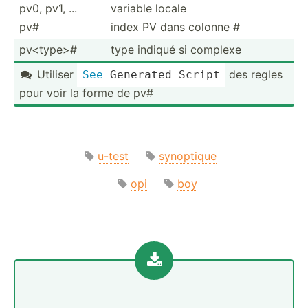
pv0, pv1, ...
variable locale
pv#
index PV dans colonne #
pv<­typ­e>#
type indiqué si complexe
Utiliser
des regles
See
 Generated Script

pour voir la forme de pv#
u-test
synoptique
opi
boy