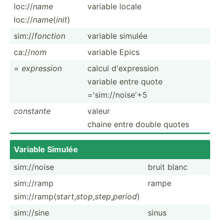
loc://
name
variable locale
loc://
name
(
init
)
sim://
fonction
variable simulée
ca://
nom
variable Epics
=
expression
calcul d'expression
variable entre quote
='sim://noise'+5
constante
valeur
chaine entre double quotes
Variable Simulée
sim://­noise
bruit blanc
sim://ramp
rampe
sim://ramp(
start
,
stop
,
step
,
period
)
sim://sine
sinus