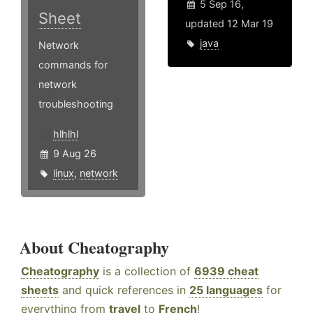
5 Sep 16,
Sheet
updated 12 Mar 19
java
Network
commands for
network
troubleshooting
hlhlhl
9 Aug 26
linux
,
network
About Cheatography
Cheatography
is a collection of
6939 cheat
sheets
and quick references in
25 languages
for
everything from
travel
to
French
!