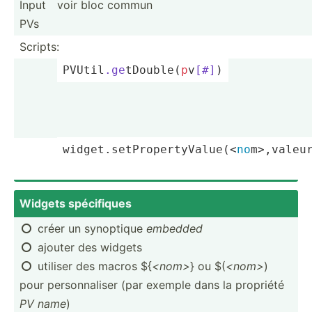
Input
voir bloc commun
PVs
Scripts:
PVUtil
.ge
­tDo­ubl­e(
p
­v
[#]
)
widget.se­tPr­ope­rty­Val­ue(­<
no
­m>,­valeu
Widgets spécif­iques
créer un synoptique
embedded

ajouter des widgets

utiliser des macros ${
<no­m>
} ou $(
<no­m>
)

pour person­naliser (par exemple dans la propriété
PV name
)