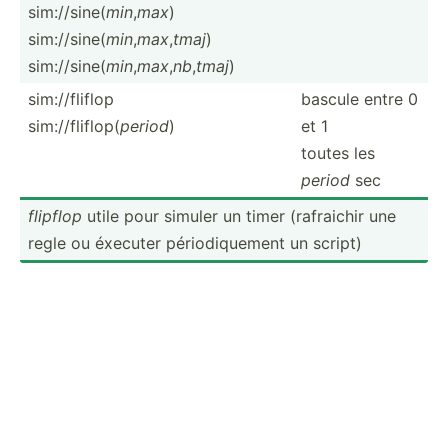
sim://sine(
min
,
max
)
sim://sine(
min
,
max
,
tmaj
)
sim://sine(
min
,
max
,
nb
,
tmaj
)
sim://fliflop
bascule entre 0
sim://fliflop(
period
)
et 1
toutes les
period
sec
flipflop
utile pour simuler un timer (rafra­ichir une
regle ou éxecuter périod­iqu­ement un script)