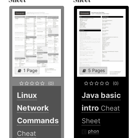
1 Page
5 Pages
(0)
(0)
Linux
Java basic
Network
intro
Cheat
Commands
Sheet
phon
Cheat