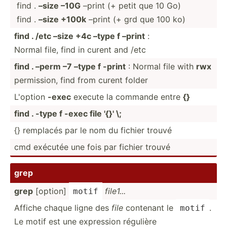
find .
–size –10G
–print (+ petit que 10 Go)
find .
–size +100k
–print (+ grd que 100 ko)
find . /etc –size +4c –type f –print
:
Normal file, find in curent and /etc
find . –perm –7 –type f -print
: Normal file with
rwx
permis­sion, find from curent folder
L'option
-exec
execute la commande entre
{}
find . -type f -exec file '{}' \;
{} remplacés par le nom du fichier trouvé
cmd exécutée une fois par fichier trouvé
grep
grep
[option]
file1...
motif
Affiche chaque ligne des
file
contenant le
.
motif
Le motif est une expression régulière