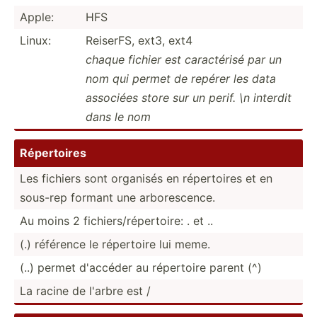
Apple:
HFS
Linux:
ReiserFS, ext3, ext4
chaque fichier est caract­érisé par un
nom qui permet de repérer les data
associées store sur un perif. \n interdit
dans le nom
Répert­oires
Les fichiers sont organisés en répert­oires et en
sous-rep formant une arbore­scence.
Au moins 2 fichie­rs/­rép­ert­oire: . et ..
(.) référence le répertoire lui meme.
(..) permet d'accéder au répertoire parent (^)
La racine de l'arbre est /