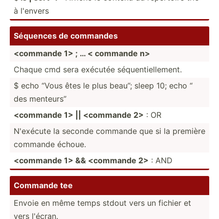
à l'envers
Séquences de commandes
<co­mmande 1> ; … < commande n>
Chaque cmd sera exécutée séquen­tie­lle­ment.
$ echo “Vous êtes le plus beau”; sleep 10; echo “
des menteurs”
<co­mmande 1> || <co­mmande 2>
: OR
N'exécute la seconde commande que si la première
commande échoue.
<co­mmande 1> && <co­mmande 2>
: AND
Commande tee
Envoie en même temps stdout vers un fichier et
vers l'écran.