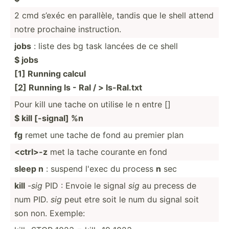
2 cmd s’exéc en parallèle, tandis que le shell attend
notre prochaine instru­ction.
jobs
: liste des bg task lancées de ce shell
$ jobs
[1] Running calcul
[2] Running ls - Ral / > ls-Ral.txt
Pour kill une tache on utilise le n entre []
$ kill [-signal] %n
fg
remet une tache de fond au premier plan
<ct­rl>-z
met la tache courante en fond
sleep n
: suspend l'exec du process
n
sec
kill
-
sig
PID : Envoie le signal
sig
au precess de
num PID.
sig
peut etre soit le num du signal soit
son non. Exemple: