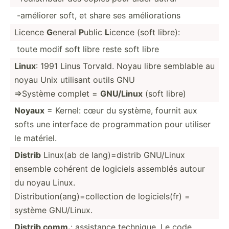
-améliorer soft, et share ses amélio­rations
Licence
G
eneral
P
ublic
L
icence (soft libre):
toute modif soft libre reste soft libre
Linux
: 1991 Linus Torvald. Noyau libre semblable au
noyau Unix utilisant outils GNU
=>Système complet =
GNU/Linux
(soft libre)
Noyaux
= Kernel: cœur du système, fournit aux
softs une interface de progra­mmation pour utiliser
le matériel.
Distrib
Linux(ab de lang)=­distrib GNU/Linux
ensemble cohérent de logiciels assemblés autour
du noyau Linux.
Distribution(ang)=collection de logici­els(fr) =
système GNU/Linux.
Distrib comm.
: assistance technique. Le code