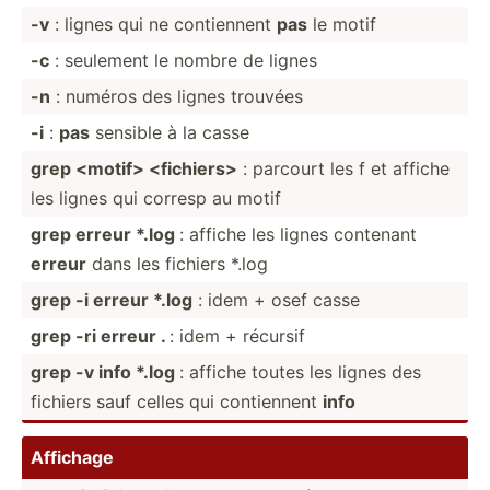
-v
: lignes qui ne contie­nnent
pas
le motif
-c
: seulement le nombre de lignes
-n
: numéros des lignes trouvées
-i
:
pas
sensible à la casse
grep <mo­tif> <fi­chi­ers>
: parcourt les f et affiche
les lignes qui corresp au motif
grep erreur *.log
: affiche les lignes contenant
erreur
dans les fichiers *.log
grep -i erreur *.log
: idem + osef casse
grep -ri erreur .
: idem + récursif
grep -v info *.log
: affiche toutes les lignes des
fichiers sauf celles qui contie­nnent
info
Affichage