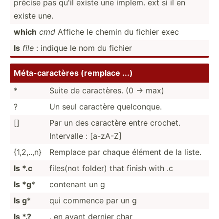
précise pas qu'il existe une implem. ext si il en
existe une.
which
cmd
Affiche le chemin du fichier exec
ls
file
: indique le nom du fichier
Méta-c­ara­ctères (remplace ...)
*
Suite de caract­ères. (0 -> max)
?
Un seul caractère quelco­nque.
[]
Par un des caractère entre crochet.
Intervalle : [a-zA-Z]
{1,2,..,n}
Remplace par chaque élément de la liste.
ls *.c
files(not folder) that finish with .c
ls *g
*
contenant un g
ls g
*
qui commence par un g
ls *.?
. en avant dernier char