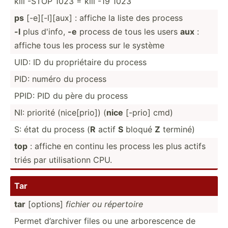
kill -STOP 1023 = kill -19 1023
ps
[-e][-­l][aux] : affiche la liste des process
-l
plus d'info,
-e
process de tous les users
aux
:
affiche tous les process sur le système
UID: ID du propri­étaire du process
PID: numéro du process
PPID: PID du père du process
NI: priorité (nice[­prio]) (
nice
[-prio] cmd)
S: état du process (
R
actif
S
bloqué
Z
terminé)
top
: affiche en continu les process les plus actifs
triés par utilis­ationn CPU.
Tar
tar
[options]
fichier ou répertoire
Permet d’archiver files ou une arbore­scence de