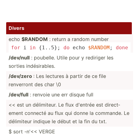
Divers
echo
$RANDOM
: return a random number
for
 i 
in
 {1..5}; 
do
echo
$RANDOM
; 
done
/dev/null
: poubelle. Utile pour y rediriger les
sorties indési­rables.
/dev/zero
: Les lectures à partir de ce file
renverront des char \0
/dev/full
: renvoie une err disque full
<< est un délimi­teur. Le flux d'entrée est direct­
ement connecté au flux qui donne la commande. Le
délimiteur indique le début et la fin du txt.
$ sort -n'<< VERGE