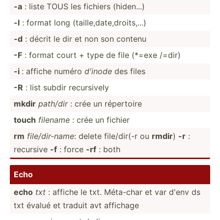
-a
: liste TOUS les fichiers (hiden...)
-l
: format long (taill­e,d­ate­,dr­oit­s,...)
-d
: décrit le dir et non son contenu
-F
: format court + type de file (*=exe /=dir)
-i
: affiche numéro
d'inode
des files
-R
: list subdir recurs­ively
mkdir
path/dir
: crée un répertoire
touch
filename
: crée un fichier
rm
file/d­ir-name
: delete file/d­ir(-r ou
rmdir
)
-r
:
recursive
-f
: force
-rf
: both
Echo
echo
txt
: affiche le txt. Méta-char et var d'env ds
txt évalué et traduit avt affichage