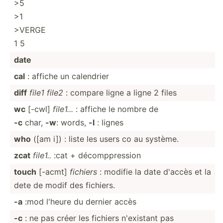
>5
>1
>VERGE
1 5
date
cal
: affiche un calendrier
diff
file1 file2
: compare ligne a ligne 2 files
wc
[-cwl]
file1...
: affiche le nombre de
-c
char,
-w
: words,
-l
: lignes
who
([am i]) : liste les users co au système.
zcat
file1..
:cat + décomp­pre­ssion
touch
[-acmt]
fichiers
: modifie la date d'accès et la
dete de modif des fichiers.
-a
:mod l'heure du dernier accès
-c
: ne pas créer les fichiers n'existant pas