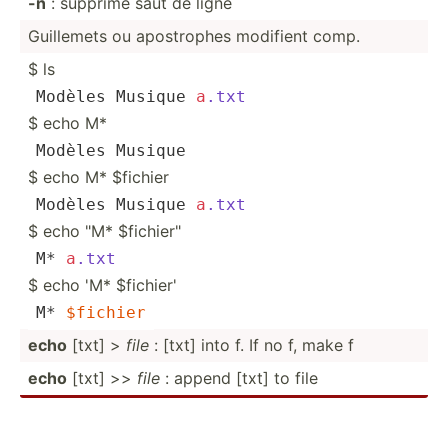
-n
: supprime saut de ligne
Guillemets ou apostr­ophes modifient comp.
$ ls
Modèles Musique 
a
.txt
$ echo M*
Mod
èles Musique
$ echo M* $fichier
Modèles Musique 
a
.txt
$ echo "M* $fichier"
M* 
a
.txt
$ echo 'M* $fichier'
M* 
$fichier
echo
[txt] >
file
: [txt] into f. If no f, make f
echo
[txt] >>
file
: append [txt] to file