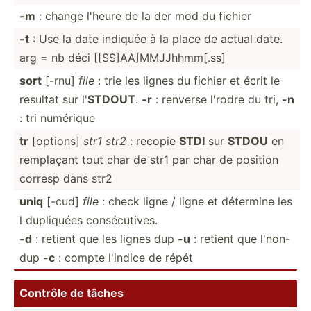
-m
: change l'heure de la der mod du fichier
-t
: Use la date indiquée à la place de actual date.
arg = nb déci [[SS]A­A]M­MJJ­hhm­m[.ss]
sort
[-rnu]
file
: trie les lignes du fichier et écrit le
resultat sur l'
STDOUT
.
-r
: renverse l'rodre du tri,
-n
: tri numérique
tr
[options]
str1
str2
: recopie
STDI
sur
STDOU
en
remplaçant tout char de str1 par char de position
corresp dans str2
uniq
[-cud]
file
: check ligne / ligne et détermine les
l dupliquées conséc­utives.
-d
: retient que les lignes dup
-u
: retient que l'non-
dup
-c
: compte l'indice de répét
Contrôle de tâches