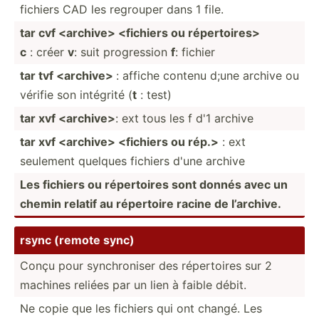
fichiers CAD les regrouper dans 1 file.
tar cvf <ar­chi­ve> <fi­chiers ou répert­oir­es>
c
: créer
v
: suit progre­ssion
f
: fichier
tar tvf <ar­chi­ve>
: affiche contenu d;une archive ou
vérifie son intégrité (
t
: test)
tar xvf <ar­chi­ve>
: ext tous les f d'1 archive
tar xvf <ar­chi­ve> <fi­chiers ou rép.>
: ext
seulement quelques fichiers d'une archive
Les fichiers ou répert­oires sont donnés avec un
chemin relatif au répertoire racine de l’archive.
rsync (remote sync)
Conçu pour synchr­oniser des répert­oires sur 2
machines reliées par un lien à faible débit.
Ne copie que les fichiers qui ont changé. Les