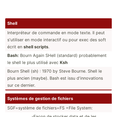
Shell
Interp­réteur de commande en mode texte. Il peut
s'utiliser en mode interactif ou pour exec des soft
écrit en
shell scripts
.
Bash:
Bourn Again SHell (standard) probab­lement
le shell le plus utilisé avec
Ksh
Bourn Shell (sh) : 1970 by Steve Bourne. Shell le
plus ancien (maybe). Bash est issu d'inno­vations
sur ce dernier.
Systèmes de gestion de fichiers
SGF=sy­stème de fichie­rs=FS =File System:
-Façon de stocker data et de les