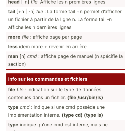
head
[-n]
file
: Affiche les n premières lignes
tail
[+n | -n]
file
: La forme tail +n permet d’afficher
un fichier à partir de la ligne n. La forme tail -n
affiche les n dernières lignes
more
file
: affiche page par page
less
idem more + revenir en arrière
man
[n]
cmd
: affiche page de manuel (n spécifie la
section)
Info sur les commandes et fichiers
file
file
: indication sur le type de données
contenues dans un fichier.
(file /usr/b­in/ls)
type
cmd
: indique si une cmd possède une
implém­ent­ation interne.
(type cd) (type ls)
type
indique qu'une cmd est interne, mais ne