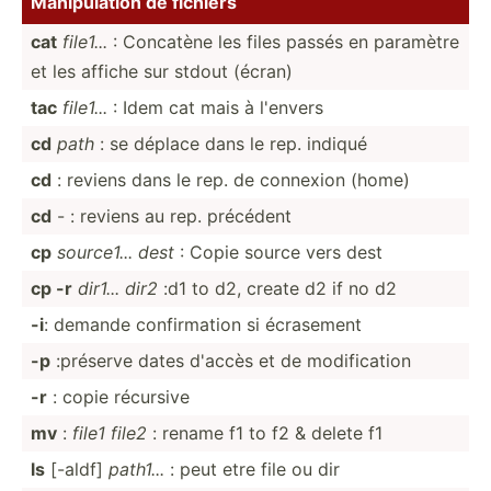
Manipu­lation de fichiers
cat
file1...
: Concatène les files passés en paramètre
et les affiche sur stdout (écran)
tac
file1...
: Idem cat mais à l'envers
cd
path
: se déplace dans le rep. indiqué
cd
: reviens dans le rep. de connexion (home)
cd
- : reviens au rep. précédent
cp
source1... dest
: Copie source vers dest
cp -r
dir1... dir2
:d1 to d2, create d2 if no d2
-i
: demande confir­mation si écrasement
-p
:préserve dates d'accès et de modifi­cation
-r
: copie récursive
mv
:
file1 file2
: rename f1 to f2 & delete f1
ls
[-aldf]
path1...
: peut etre file ou dir