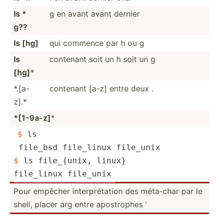
ls *
g en avant avant dernier
g??
ls [hg]
qui commence par h ou g
ls
contenant soit un h soit un g
[hg]
*
*.[a-
contenant [a-z] entre deux .
z].*
*[1-9a-z]
*
$ 
ls
 file_bsd file_linux file_unix
$ 
ls file_{­unix, linux}
file_linux file_unix
Pour empêcher interp­rét­ation des méta-char par le
shell, placer arg entre apostr­ophes '