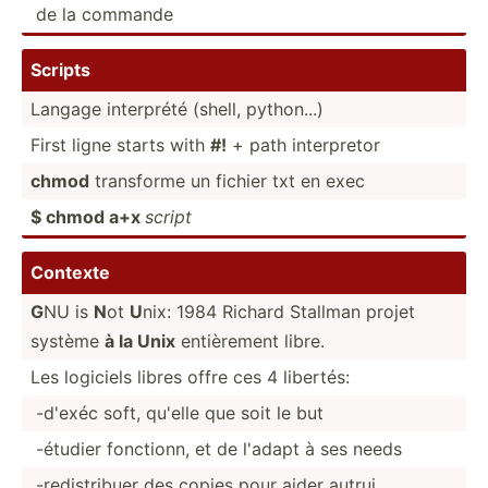
de la commande
Scripts
Langage interprété (shell, python...)
First ligne starts with
#!
+ path interp­retor
chmod
transforme un fichier txt en exec
$ chmod a+x
script
Contexte
G
NU is
N
ot
U
nix: 1984 Richard Stallman projet
système
à la Unix
entièr­ement libre.
Les logiciels libres offre ces 4 libertés:
-d'exéc soft, qu'elle que soit le but
-étudier fonctionn, et de l'adapt à ses needs
-redis­tribuer des copies pour aider autrui