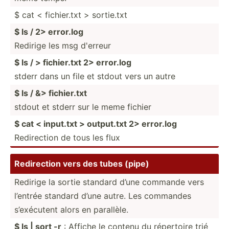
$ cat < fichie­r.txt > sortie.txt
$ ls / 2> error.log
Redirige les msg d'erreur
$ ls / > fichie­r.txt 2> error.log
stderr dans un file et stdout vers un autre
$ ls / &> fichie­r.txt
stdout et stderr sur le meme fichier
$ cat < input.txt > output.txt 2> error.log
Redire­ction de tous les flux
Redire­ction vers des tubes (pipe)
Redirige la sortie standard d’une commande vers
l’entrée standard d’une autre. Les commandes
s’exéc­utent alors en parallèle.
$ ls | sort -r
: Affiche le contenu du répertoire trié