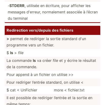
-
STDERR
, utilisée en écriture, pour afficher les
messages d'erreur, normal­ement associée à l’écran
du terminal
Redire­ction vers/d­epuis des fichiers
>
permet de rediriger la sortie standard d'un
programme vers un fichier.
$
ls
>
file
La commande
ls
va créer
file
et y écrire le résultat
de la commande.
Pour append à un fichier on utilise >>
Pour rediriger l’entrée standard, on utilise <
$ cat < UnFichier
more < fichie­r.txt
Il est possible de rediriger l’entrée et la sortie en
même temps: