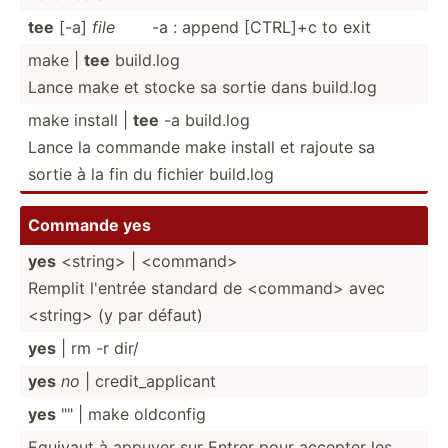
tee
[-a]
file
-a : append [CTRL]+c to exit
make |
tee
build.log
Lance make et stocke sa sortie dans build.log
make install |
tee
-a build.log
Lance la commande make install et rajoute sa
sortie à la fin du fichier build.log
Commande yes
yes
<st­rin­g> | <co­mma­nd>
Remplit l'entrée standard de <co­mma­nd> avec
<st­rin­g> (y par défaut)
yes
| rm -r dir/
yes
no
| credit­_ap­plicant
yes
"­" | make oldconfig
Equivaut à appuyer sur Entrer pour accepter les