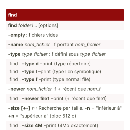
find
find
folder1
... [options]
-empty
: fichiers vides
-name
nom_fi­chier
: f portant
nom_fi­chier
-type
type_f­ichier
: f défini sous
type_f­ichier
find .
–type d
–print (type répertoire)
find .
–type l
–print (type lien symbolique)
find .
-type f
-print (type normal file)
-newer
nom_fi­chier
:f + récent que
nom_f
find .
–newer file1
–print (+ récent que file1)
-size [+-]
n
: Recherche par taille.
-n
= "­inf­érieur à"
+n
= "­sup­érieur à" (bloc 512 o)
find .
–size 4M
–print (4Mo exactement)