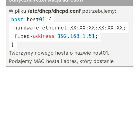
W pliku
/etc/d­hcp­/dh­cpd.conf
potrze­bujemy:
host
 host
01
 {
 ­har­dware ethernet XX:XX:­XX:­XX:­XX:XX;
 ­fix­ed-­
address
192.16
8.1
.
51
;
}
Tworzymy nowego hosta o nazwie host01.
Podajemy MAC hosta i adres, który dostanie