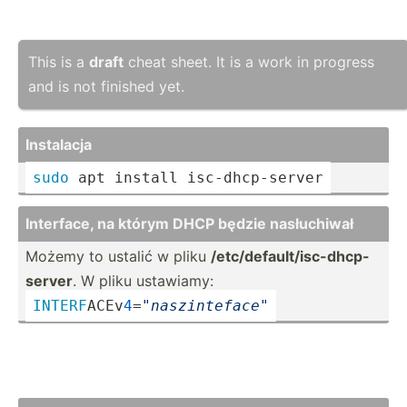
This is a
draft
cheat sheet. It is a work in progress
and is not finished yet.
Instalacja
sudo
 apt install isc-dh­cp-­server
Interface, na którym DHCP będzie nasłuc­hiwał
Możemy to ustalić w pliku
/etc/d­efa­ult­/is­c-d­hcp­-
server
. W pliku ustawiamy:
INTERF
­ACE­v
4
=­
"
naszin­teface
"