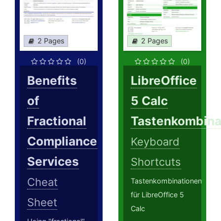
2 Pages
2 Pages
(0)
(0)
Benefits
LibreOffice
of
5 Calc
Fractional
Tastenkombina
Compliance
Keyboard
Services
Shortcuts
Cheat
Tastenkombinationen
für LibreOffice 5
Sheet
Calc