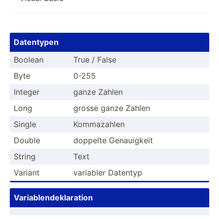
Datentypen
Boolean
True / False
Byte
0-255
Integer
ganze Zahlen
Long
grosse ganze Zahlen
Single
Kommaz­ahlen
Double
doppelte Genaui­gkeit
String
Text
Variant
variabler Datentyp
Variab­len­dek­lar­ation