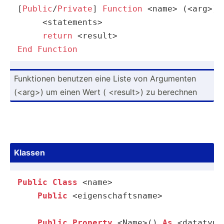
[
Public
/
Private
] 
Function
 <name> (<arg>) 
     <statements>

return
End
Function
Funktionen benutzen eine Liste von Argumenten
(<a­rg>) um einen Wert ( <re­sul­t>) zu berechnen
Klassen
Public
Class
 <name>

Public
 <eigenschaftsname>

Public
Property
 <Name>() 
As
 <datatype>