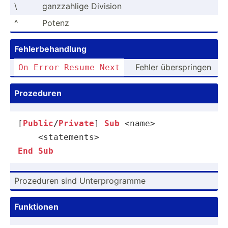
\
ganzza­hlige Division
^
Potenz
Fehler­beh­andlung
Fehler übersp­ringen
On
Error
Resume
Next
Prozeduren
[
Public
/
Private
] 
Sub
 <name>

End
Sub
Prozeduren sind Unterp­rog­ramme
Funktionen