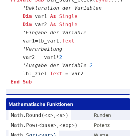
‘Deklaration der Variablen
Dim
 var1 
As
Single
Dim
 var2 
As
Single
‘Eingabe der Variable
    var1=tb_var1.
Text
‘Verarbeitung
    var2 = var1*
2
‘Ausgabe der Variable 
2
    lbl_ziel.
Text
End
Sub
Mathem­atische Funktionen
Runden
Math
.R­oun­d(<­x>,­<s>)
Potenz
Math
.P­ow(­<ba­se>­,<e­xp>)
Wurzel
Math.S­
qr(­<va­r>)