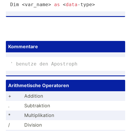
Dim <var_name> 
as
 <
data
-type>
Kommentare
' benutze den Apostroph
Arithm­etische Operatoren
+
Addition
.
Subtra­ktion
*
Multip­lik­ation
/
Division