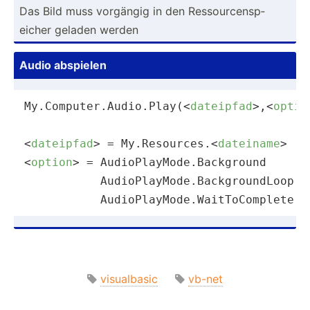
Das Bild muss vorgängig in den Ressou­rce­nsp­
eicher geladen werden
Audio abspielen
My.Computer.Audio.Play(
<
dateipfad
>
,
<
optio
<
dateipfad
>
 = My.Resources.
<
dateiname
>
<
option
>
 = AudioPlayMode.Background

           AudioPlayMode.BackgroundLoop

           AudioPlayMode.WaitToComplete
visualbasic
vb-net