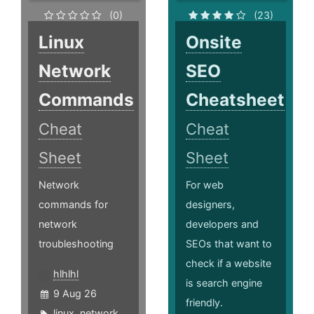
(0)
(23)
Linux
Onsite
Network
SEO
Commands
Cheatsheet
Cheat
Cheat
Sheet
Sheet
Network
For web
commands for
designers,
network
developers and
troubleshooting
SEOs that want to
check if a website
hlhlhl
is search engine
9 Aug 26
friendly.
linux
,
network