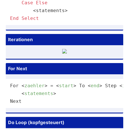
Case
Else
End
Select
Iterat­ionen
For Next
For 
<
zaehler
>
 = 
<
start
>
 To 
<
end
>
 Step 
<
in
<
statements
>
Next
Do Loop (kopfg­est­euert)