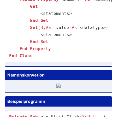
Get
            <statements>

End
Get
Set
(
ByVal
 value 
As
 <datatype>)

            <statements>

End
Set
End
Property
End
Class
Namens­kon­vetion
Beispi­elp­rogramm
Private
Sub
 btn_Start_Click(
ByVal
...)
