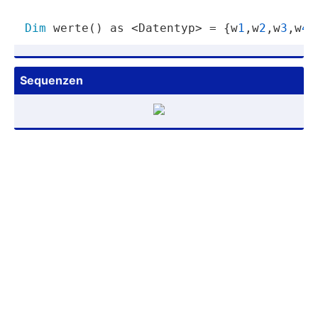
Dim
 werte() as <Datentyp> = {w
1
,w
2
,w
3
,w
4
}
Sequenzen