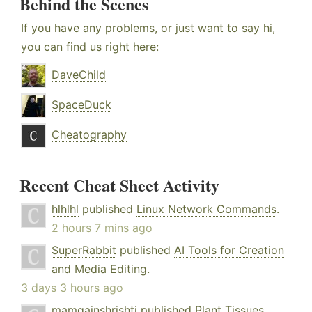
Behind the Scenes
If you have any problems, or just want to say hi,
you can find us right here:
DaveChild
SpaceDuck
Cheatography
Recent Cheat Sheet Activity
hlhlhl
published
Linux Network Commands
.
2 hours 7 mins ago
SuperRabbit
published
AI Tools for Creation
and Media Editing
.
3 days 3 hours ago
mamgainshrishti
published
Plant Tissues