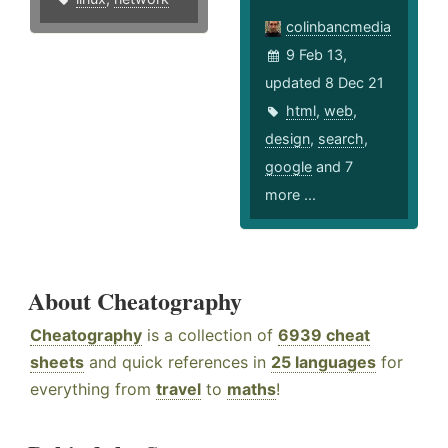
colinbancmedia
9 Feb 13,
updated 8 Dec 21
html
,
web
,
design
,
search
,
google
and 7
more ...
About Cheatography
Cheatography
is a collection of
6939 cheat
sheets
and quick references in
25 languages
for
everything from
travel
to
maths
!