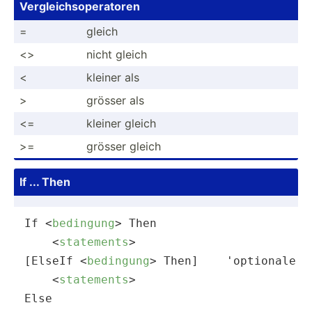
Vergle­ich­sop­era­toren
=
gleich
<>
nicht gleich
<
kleiner als
>
grösser als
<=
kleiner gleich
>=
grösser gleich
If ... Then
If 
<
bedingung
>
 Then

<
statements
>
[ElseIf 
<
bedingung
>
 Then]    'optionale Be
<
statements
>
Else
