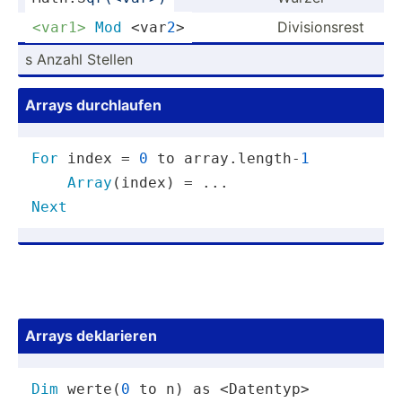
Divisi­onsrest
<va­r1>
Mod
 <va­r
2
>
s Anzahl Stellen
Arrays durchl­aufen
For
 index = 
0
 to array.length-
1
Array
Next
Arrays deklar­ieren
Dim
 werte(
0
 to n) as <Datentyp>
