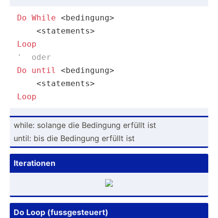
Do
While
 <bedingung>

Loop
'  oder
Do
until
 <bedingung>

Loop
while: solange die Bedingung erfüllt ist
until: bis die Bedingung erfüllt ist
Iterat­ionen
Do Loop (fussg­est­euert)