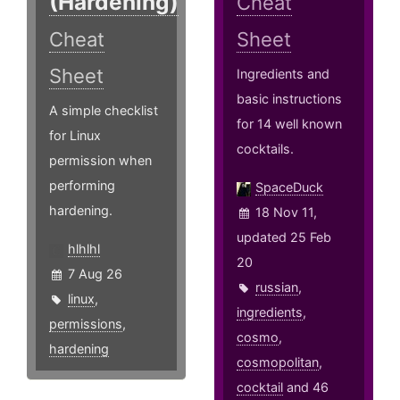
(Hardening)
Cheat
Cheat
Sheet
Sheet
Ingredients and
basic instructions
A simple checklist
for 14 well known
for Linux
cocktails.
permission when
performing
SpaceDuck
hardening.
18 Nov 11,
updated 25 Feb
hlhlhl
20
7 Aug 26
russian
,
linux
,
ingredients
,
permissions
,
cosmo
,
hardening
cosmopolitan
,
cocktail
and 46