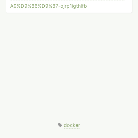
A9%­D9%­86%­D9%­87-­ojr­p1i­gthlfb
docker