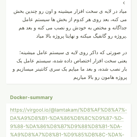

میاد در لایه ی سخت افزار میشینه و اون رو چندین بخش
می کنه، بعد روی هر کدوم از بخش ها سیستم عامل
جداگانه و مختص به خودش رو نصب می کنه و بعد هم
پروژه رو گانفیگ میکنه و نهایتا پروژه بالا میاد.
در صورتی که داکر روی لایه ی سیستم عامل میشینه؛
یعنی سخت افزار اختصاص داده شده، سیستم عامل یک
بار نصب شده، و بعد ما میایم یک سری کانتینر میسازیم و
پروژه هامون رو بالا میاریم
Docker­-su­mmary
https:­//v­irg­ool.io­/@l­amt­aka­m/%­D8%­AF%­D8%­A7%­
DA%­A9%­D8%­B1-­%DA­%86­%DB­%8C­%D9­%87­-%D­
9%8­8-%­DA%­86%­D8%­B7%­D9%­88%­D8%­B1-­%DA­
%A9­%D8­%A7­%D8­%B1­-%D­9%8­5%D­B%8­C-%­DA%­