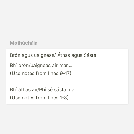
Mothúcháin
Brón agus uaigneas/ Áthas agus Sásta
Bhí brón/u­aigneas air mar....
(Use notes from lines 9-17)
Bhí áthas air/Bhí sé sásta mar...
(Use notes from lines 1-8)