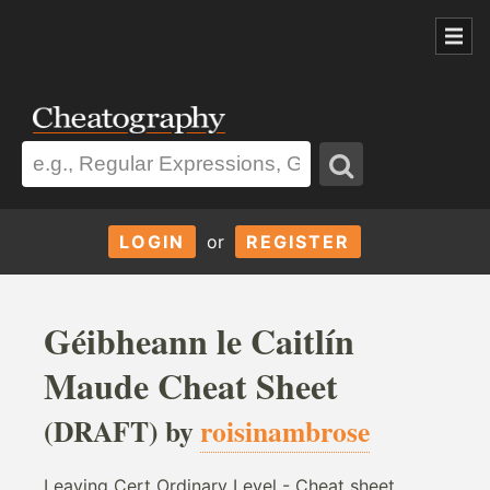
LOGIN
or
REGISTER
Géibheann le Caitlín
Maude Cheat Sheet
(DRAFT) by
roisinambrose
Leaving Cert Ordinary Level - Cheat sheet