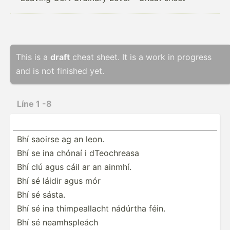
This is a
draft
cheat sheet. It is a work in progress
and is not finished yet.
Líne 1 -8
Bhí saoirse ag an leon.
Bhí se ina chónaí i dTeoch­reasa
Bhí clú agus cáil ar an ainmhí.
Bhí sé láidir agus mór
Bhí sé sásta.
Bhí sé ina thimpe­allacht nádúrtha féin.
Bhí sé neamhs­pleách