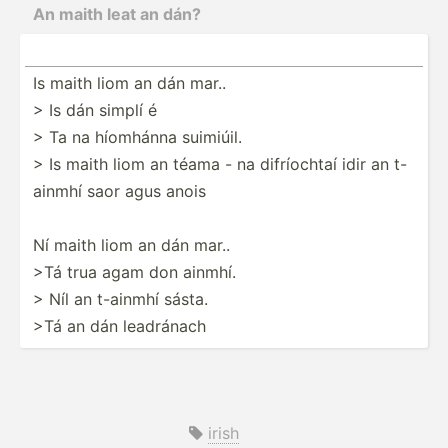
An maith leat an dán?
Is maith liom an dán mar..
> Is dán simplí é
> Ta na híomhánna suimiúil.
> Is maith liom an téama - na difrío­chtaí idir an t-
ainmhí saor agus anois
Ní maith liom an dán mar..
>Tá trua agam don ainmhí.
> Níl an t-ainmhí sásta.
>Tá an dán leadránach
irish