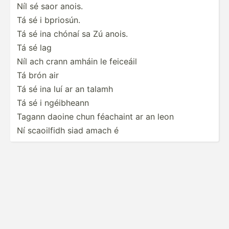
Níl sé saor anois.
Tá sé i bpriosún.
Tá sé ina chónaí sa Zú anois.
Tá sé lag
Níl ach crann amháin le feiceáil
Tá brón air
Tá sé ina luí ar an talamh
Tá sé i ngéibheann
Tagann daoine chun féachaint ar an leon
Ní scaoilfidh siad amach é