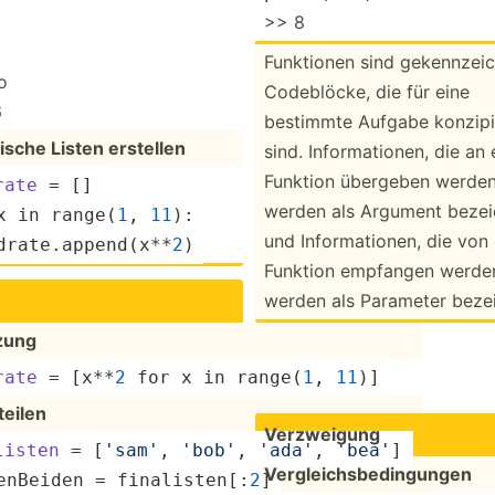
>> 8
Funktionen sind gekenn­zei­
o
Codebl­öcke, die für eine
6
bestimmte Aufgabe konzipi
sche Listen erstellen
sind. Inform­ati­onen, die an 
Funktion übergeben werden
rate
 = [] 
werden als Argument bezeic
x in range(
1
, 
11
): 
und Inform­ati­onen, die von 
ra­te.a­pp­end­(x**
2
)
Funktion empfangen werde
werden als Parameter bezei
zung
rate
 = [x**
2
 for x in range(
1
, 
11
)]
teilen
Verzwe­igung
listen
 = [
'sam'
, 
'bob'
, 
'ada'
, 
'bea'
] 
Vergle­ich­sbe­din­gungen
en­Beiden = finali­ste­n[:
2
]