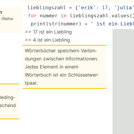
liebli­ngszahl = {
'erik'
: 
17
, 
'julia
en
for
 nummer 
in
 liebli­ngs­zah­l.v­alu­es(
 (Reihe­
  ­pri­nt(­
str
­(nu­mmer) + 
' ist ein Lieb
>> 17 ist ein Liebling
>> 4 ist ein Liebling
Wörter­bücher speichern Verbin­
dungen zwischen Inform­ati­onen.
Jedes Element in einem
Wörterbuch ist ein Schlüs­sel­wer­
tpaar.
Beding­
­echend