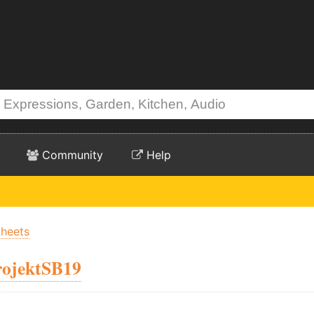
Community
Help
Sheets
rojektSB19