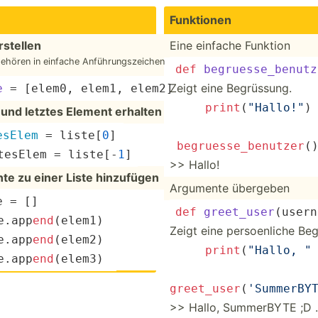
Funktionen
rstellen
Eine einfache Funktion
ehören in einfache Anführ­ung­sze­ichen
def
begruesse_benutz
Zeigt eine Begrüs­sung.
e
 = [elem0, elem1, elem2]
print
(
"Hallo!"
)
 und letztes Element erhalten
esElem
 = liste[
0
] 
begrue
sse
_be
nut
zer
(
te­sElem = liste[-
1
]
>> Hallo!
te zu einer Liste hinzufügen
Argumente übergeben
e = [] 
def
greet_
use
r
(
u­ser­
.a­pp­
end
­(elem1) 
Zeigt eine persoe­nliche Beg
.a­pp­
end
­(elem2) 
print
(­
"­Hallo, "
st_name 
.a­pp­
end
­(elem3) 
greet_user
(
'SummerBY
>> Hallo, SummerBYTE ;D .