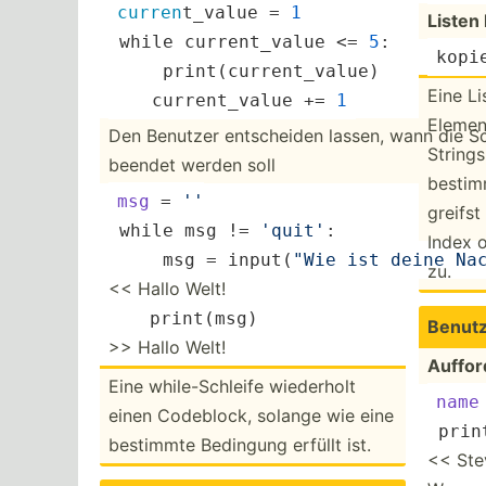
curren
­t_value = 
1
Listen
 while curren­t_value <= 
5
:
kopi
  ­ ­ ­ ­pri­nt(­cur­ren­t_v­alue)  
Eine Li
    current_value += 
1
Elemen
Den Benutzer entsch­eiden lassen, wann die Sc
Strings,
beendet werden soll
bestim
msg
 = 
''
greifst
 while msg != 
'quit'
:
Index o
  ­ ­ ­ msg = input(­
"Wie ist deine Na
zu.
<< Hallo Welt!
print
(msg)
Benutz
>> Hallo Welt!
Auffor
Eine while-­Sch­leife wiederholt
name
einen Codeblock, solange wie eine
 print
bestimmte Bedingung erfüllt ist.
<< Ste