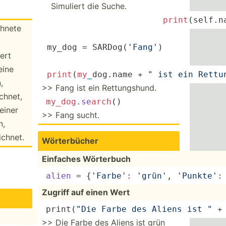
Simuliert die Suche.
  ­ ­ ­ ­ ­ ­ ­ 		
print
(­sel­f.
chnete
 my_dog = SARDog(
'Fang'
)
ert
eine
print
(­
my
_
­dog.name + 
" ist ein Rettun
,
>> Fang ist ein Rettungshund.
­hnet,
my_dog
.se
arch
()
einer
>> Fang sucht.
n,
c­hnet.
Wörter­bücher
Einfaches Wörterbuch
alien
 = {
'Farbe'
: 
'grün'
, 
'Punkte'
:
Zugriff auf einen Wert
print
(
"Die Farbe des Aliens ist "
 +
>> Die Farbe des Aliens ist grün