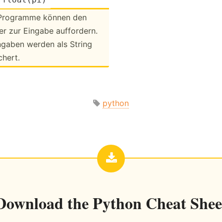
Programme können den
r zur Eingabe auffor­dern.
ingaben werden als String
chert.
python
Download the
Python Cheat Shee