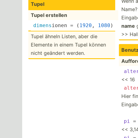
Wenn a
Tupel
Name? "
Tupel erstellen
Eingabe
dimens
­ionen = (
1920
, 
1080
)
name
g
>> Hall
Tupel ähneln Listen, aber die
Elemente in einem Tupel können
Benutz
nicht geändert werden.
Auffor
alte
<< 16
alte
Hier fi
Eingabe
pi
 =
<< 3,1
pi
 =