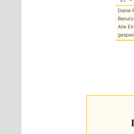
Deine 
Benutze
Alle E
gespei­