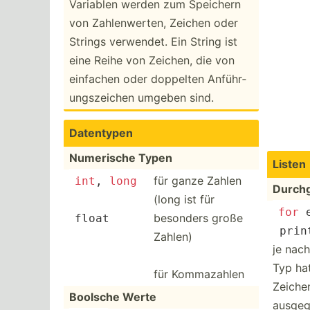
Variablen werden zum Speichern
von Zahlen­werten, Zeichen oder
Strings verwendet. Ein String ist
eine Reihe von Zeichen, die von
einfachen oder doppelten Anführ­
ung­sze­ichen umgeben sind.
Datentypen
Numerische Typen
Listen
für ganze Zahlen
int
, 
long
Durchg
(long ist für
for
 
besonders große
float
prin
Zahlen)
je nac
Typ hat
für Kommaz­ahlen
Zeichen
Boolsche Werte
ausge