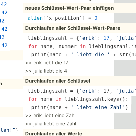
 
42
neues Schlüs­sel­-We­rt-Paar einfügen
 
42
alien
[­'x_­pos­ition'] = 
0
42
Durchl­aufen aller Schlüs­sel­-We­rt-­Paare
 
42
42
liebli­ngszahl = {
'erik'
: 
17
, 
'julia
 
42
for
 name, nummer 
in
 liebli­ngs­zah­l.i
print
(name + 
' liebt die '
 + 
str
(n
>> erik liebt die 17
>> julia liebt die 4
Durchl­aufen aller Schlüssel
n
liebli­ngszahl = {
'erik'
: 17, 
'julia
for
 name 
in
 liebli­ngs­zah­l.k­eys(): 
print
(name + 
' liebt eine Zahl'
)
>> erik liebt eine Zahl
>> julia liebt eine Zahl
len­!"
)
Durchl­aufen aller Werte