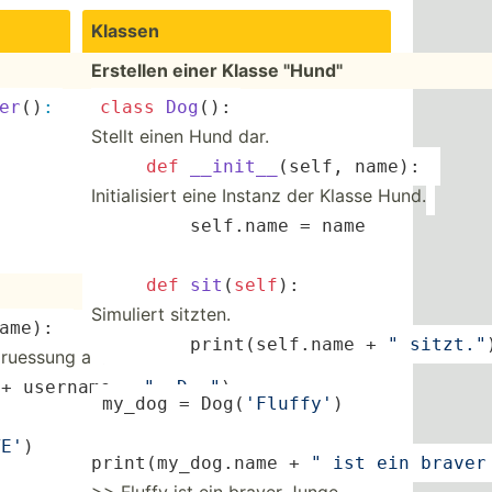
Klassen
Erstellen einer Klasse "­Hun­d"
er
()
:
class
Dog
():
Stellt einen Hund dar.
  ­ ­ ­ 
def
__init
__
(
­self, name
):
Initia­lisiert eine Instanz der Klasse Hund.
)
  ­ ­ ­ ­ ­ ­ ­ ­sel­f.name = name
  ­ ­ ­ 
def
sit
(
self
)
: 
Simuliert sitzten.
name
):
print
(­sel­f.name + 
" sitzt."
rue­ssung an.
 + username + 
" ;D ."
) 
 my_dog = Dog(
'F­luffy'
) 
TE'
)
print
(my_dog.name + 
" ist ein braver