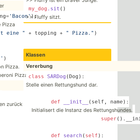
>> Fluffy ist ein braver Junge.
er
my_dog
.sit
()
ng­=
'B­acon'
): 
>> Fluffy sitzt.
e Pizza
st eine "
 + topping + 
" Pizza."
­) 
Klassen
i'
)
Vererbung
n Pizza.
eroni Pizza.
class
SARDog
(
Dog
):
Stelle einen Rettun­gshund dar.
  ­ ­ ­ 	
def
__init
__
(
­self, name
):
en zurück
Initia­lisert die Instanz des Rettun­gsh­undes.
  ­ ­ ­ ­ ­ ­ ­ 		
super
().__in
 
  ­ ­ ­ 	
def
search
(
self
)
: