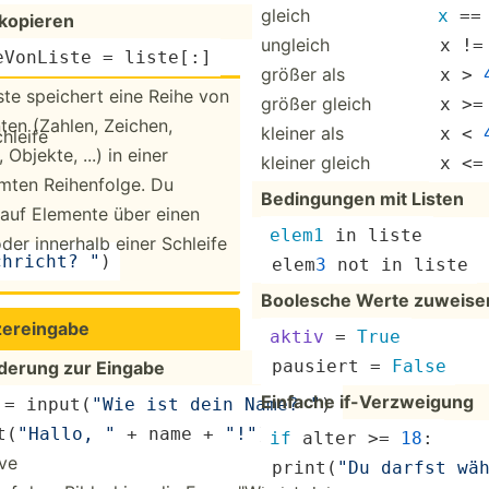
gleich
x
 ==
 kopieren
ungleich
 x !=
eV­onListe = liste[:]
größer als
 x > 
ste speichert eine Reihe von
größer gleich
 x >=
ten (Zahlen, Zeichen,
kleiner als
 x < 
hleife
 Objekte, ...) in einer
kleiner gleich
 x <=
mten Reihen­folge. Du
Beding­ungen mit Listen
 auf Elemente über einen
elem1
 in liste 
der innerhalb einer Schleife
chricht? "
)
 elem
3
 not in liste
Boolesche Werte zuweise
­ere­ingabe
aktiv
 = 
True
 pausiert = 
False
­derung zur Eingabe
Einfache if-Ver­zwe­igung
 = input(­
"Wie ist dein Name? "
) 
(­
"­Hallo, "
 + name + 
"­!"
)
if
 alter >= 
18
: 
ve
 print(­
"Du darfst wäh