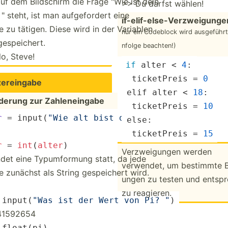
uf dem Bildschirm die Frage "Wie ist dein
>> Du darfst wählen!
 steht, ist man aufgef­ordert eine
if-eli­f-e­lse­-Ve­rzw­eig­ung
 zu tätigen. Diese wird in der Variablen
nur ein Codeblock wird ausgeführt
espei­chert.
nfolge beachten!)
o, Steve!
if
 alter < 
4
: 
  ticket­Preis = 
0
­ere­ingabe
 elif alter < 
18
: 
­derung zur Zahlen­eingabe
  ticket­Preis = 
10
r
 = input(­
"Wie alt bist du? "
)
 else: 
  ticket­Preis = 
15
r
=
int
(
alter
)
Verzwe­igungen werden
ndet eine Typumf­ormung statt, da jede
verwendet, um bestimmte 
 zunächst als String gespei­chert wird.
ungen zu testen und entspr
zu reagieren.
 input(­
"Was ist der Wert von Pi? "
)
415­92654
 float(pi)