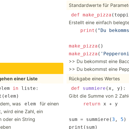
Standa­rdwerte für Paramet
def
make_p
izz
a
(t­opp­i
Erstellt eine einfach belegt
print
(
"Du bekomm
make_pizza
() 
make_pizza
(
'Pepperon
>> Du bekommst eine Baco
>> Du bekommst eine Pepp
ehen einer Liste
Rückgabe eines Wertes
elem 
in
 liste: 
def
summie
re
(
x, y
):
Gibt die Summe von 2 Zahl
t
(­elem)
hdem, was
für einen
elem
  ­ ­ ­ ­
return
 x + y 
, wird eine Zahl, ein
 oder ein String
sum
 = summie­re(
3
, 
5
)
geben
print
(
sum
)