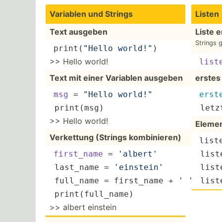
Variablen und Strings
Listen
Text ausgeben
Liste e
Strings g
print
(­
"­Hello world!­"
)
>> Hello world!
list
Text mit einer Variablen ausgeben
erstes
msg
 = 
"­Hello world!­"
erst
 print(msg)
 letz
>> Hello world!
Elemen
Verkettung (Strings kombin­ieren)
list
first_name
 = 
'albert'
 liste
 last_name = 
'einstein'
 liste
 full_name = first_name + 
' '
 + la
 liste
 print(­ful­l_name)
>> albert einstein