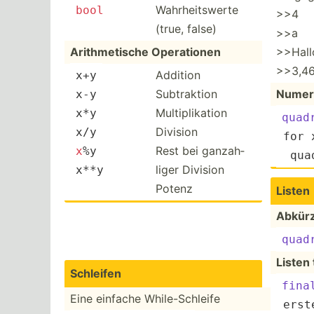
Wahrhe­its­werte
bool
>>4
(true, false)
>>a
Arithm­etische Operat­ionen
>>Hall
>>3,4
Addition
x+y
Subtra­ktion
Numeri
x-y
Multip­lik­ation
x*y
quad
Division
x/y
 for 
Rest bei ganzah­
x
%y
  quad
liger Division
x**y
Potenz
Listen
Abkür
quad
Listen 
Schleifen
fina
Eine einfache While-­Sch­leife
 erst