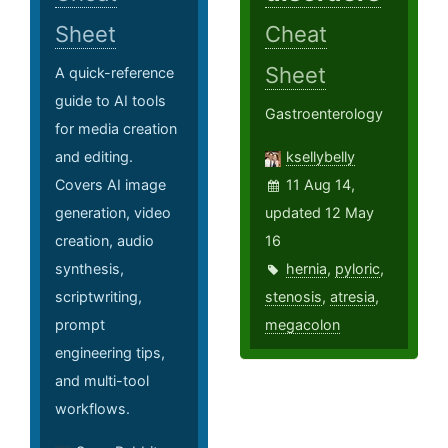
Sheet
Cheat
Sheet
A quick-reference
guide to AI tools
Gastroenterology
for media creation
and editing.
ksellybelly
Covers AI image
11 Aug 14,
generation, video
updated 12 May
creation, audio
16
synthesis,
hernia
,
pyloric
,
scriptwriting,
stenosis
,
atresia
,
prompt
megacolon
engineering tips,
and multi-tool
workflows.