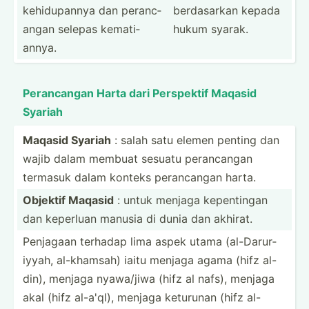
kehidu­pannya dan peranc­
berdas­arkan kepada
angan selepas kemati­
hukum syarak.
annya.
Peranc­angan Harta dari Perspektif Maqasid
Syariah
Maqasid Syariah
: salah satu elemen penting dan
wajib dalam membuat sesuatu peranc­angan
termasuk dalam konteks peranc­angan harta.
Objektif Maqasid
: untuk menjaga kepent­ingan
dan keperluan manusia di dunia dan akhirat.
Penjagaan terhadap lima aspek utama (al-Da­rur­
iyyah, al-kha­msah) iaitu menjaga agama (hifz al-
din), menjaga nyawa/jiwa (hifz al nafs), menjaga
akal (hifz al-a'ql), menjaga keturunan (hifz al-