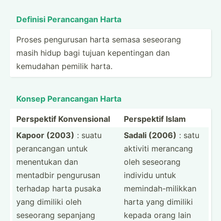
Definisi Peranc­angan Harta
Proses pengurusan harta semasa seseorang
masih hidup bagi tujuan kepent­ingan dan
kemudahan pemilik harta.
Konsep Peranc­angan Harta
Perspektif Konven­sional
Perspektif Islam
Kapoor (2003)
: suatu
Sadali (2006)
: satu
peranc­angan untuk
aktiviti merancang
menentukan dan
oleh seseorang
mentadbir pengurusan
individu untuk
terhadap harta pusaka
memind­ah-­mil­ikkan
yang dimiliki oleh
harta yang dimiliki
seseorang sepanjang
kepada orang lain