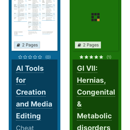
2 Pages
2 Pages
(0)
(1)
AI Tools
GI VII:
for
Hernias,
Creation
Congenital
and Media
&
Editing
Metabolic
disorders
Cheat