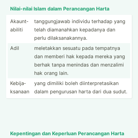
Nilai-­nilai Islam dalam Peranc­angan Harta
Akaunt­
tanggu­ngjawab individu terhadap yang
abiliti
telah diaman­ahkan kepadanya dan
perlu dilaks­ana­kannya.
Adil
meletakkan sesuatu pada tempatnya
dan memberi hak kepada mereka yang
berhak tanpa menindas dan menzalimi
hak orang lain.
Kebija­
yang dimiliki boleh diinte­rpr­eta­sikan
ksanaan
dalam pengurusan harta dari dua sudut.
Kepent­ingan dan Keperluan Peranc­angan Harta