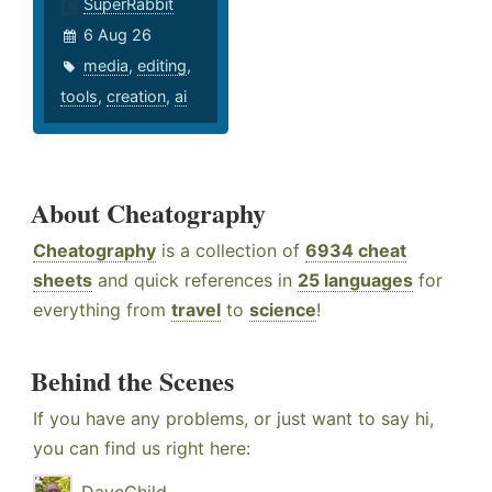
SuperRabbit
6 Aug 26
media
,
editing
,
tools
,
creation
,
ai
About Cheatography
Cheatography
is a collection of
6934 cheat
sheets
and quick references in
25 languages
for
everything from
travel
to
science
!
Behind the Scenes
If you have any problems, or just want to say hi,
you can find us right here:
DaveChild