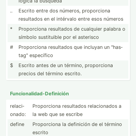
lógica la búsqueda
..
Escrito entre dos números, propor­ciona
resultados en el intérvalo entre esos números
*
Propor­ciona resultados de cualquier palabra o
símbolo sustit­uible por el asterisco
#
Propor­ciona resultados que incluyan un "­has­
tag­" específico
$
Escrito antes de un término, propor­ciona
precios del término escrito.
Funcio­nal­ida­d-D­efi­nición
relaci­
Propor­ciona resultados relaci­onados a
onado:
la web que se escribe
define
Propor­ciona la definición de el término
escrito