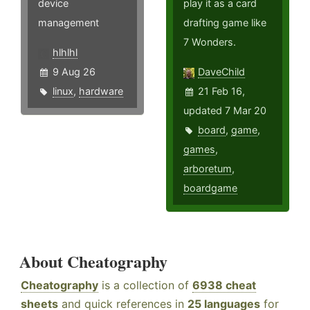
device
play it as a card
management
drafting game like
7 Wonders.
hlhlhl
9 Aug 26
DaveChild
linux
,
hardware
21 Feb 16,
updated 7 Mar 20
board
,
game
,
games
,
arboretum
,
boardgame
About Cheatography
Cheatography
is a collection of
6938 cheat
sheets
and quick references in
25 languages
for