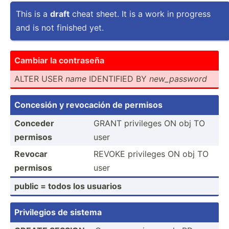
This is a
draft
cheat sheet. It is a work in progress
and is not finished yet.
Cambiar la contraseña
ALTER USER
name
IDENTIFIED BY
new_pa­ssword
Concesión y revocación de permisos
Conceder
GRANT privileges ON obj TO
permisos
user
Revocar
REVOKE privileges ON obj TO
permisos
user
public = todos los usuarios
Privil­egios de sistema