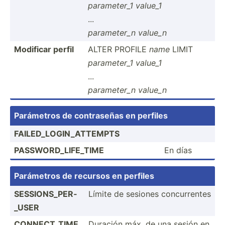
parame­ter_1
value_1
...
parame­ter_n
value_n
Modificar perfil
ALTER PROFILE
name
LIMIT
parame­ter_1
value_1
...
parame­ter_n
value_n
Parámetros de contra­señas en perfiles
FAILED­_LO­GIN­_AT­TEMPTS
PASSWO­RD_­LIF­E_TIME
En días
Parámetros de recursos en perfiles
SESSIO­NS_­PER­
Límite de sesiones concur­rentes
_USER
CONNEC­T_TIME
Duración máx. de una sesión en