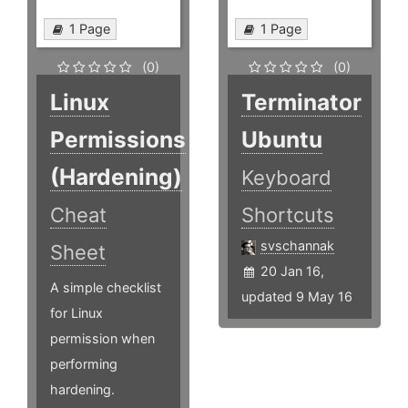
1 Page
1 Page
(0)
(0)
Linux
Terminator
Permissions
Ubuntu
(Hardening)
Keyboard
Cheat
Shortcuts
svschannak
Sheet
20 Jan 16,
A simple checklist
updated 9 May 16
for Linux
permission when
performing
hardening.