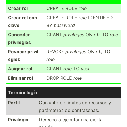
Crear rol
CREATE ROLE
role
Crear rol con
CREATE ROLE
role
IDENTIFIED
clave
BY
password
Conceder
GRANT
privileges
ON
obj
TO
role
privil­egios
Revocar privil­
REVOKE
privileges
ON
obj
TO
egios
role
Asignar rol
GRANT
role
TO
user
Eliminar rol
DROP ROLE
role
Termin­ología
Perfil
Conjunto de límites de recursos y
parámetros de contra­señas.
Privilegio
Derecho a ejecutar una cierta