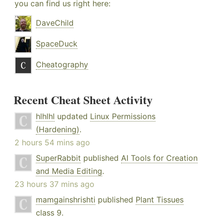
you can find us right here:
DaveChild
SpaceDuck
Cheatography
Recent Cheat Sheet Activity
hlhlhl
updated
Linux Permissions
(Hardening)
.
2 hours 54 mins ago
SuperRabbit
published
AI Tools for Creation
and Media Editing
.
23 hours 37 mins ago
mamgainshrishti
published
Plant Tissues
class 9
.