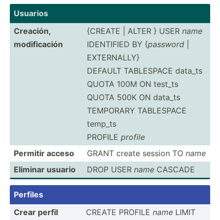
Usuarios
Creación,
{CREATE | ALTER } USER
name
modifi­cación
IDENTIFIED BY {
password
|
EXTERNALLY}
DEFAULT TABLESPACE data_ts
QUOTA 100M ON test_ts
QUOTA 500K ON data_ts
TEMPORARY TABLESPACE
temp_ts
PROFILE
profile
Permitir acceso
GRANT create session TO
name
Eliminar usuario
DROP USER
name
CASCADE
Perfiles
Crear perfil
CREATE PROFILE
name
LIMIT