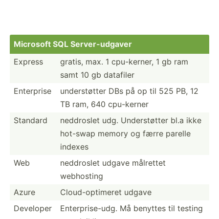
Microsoft SQL Server­-ud­gaver
Express
gratis, max. 1 cpu-ke­rner, 1 gb ram
samt 10 gb datafiler
Enterprise
unders­tøtter DBs på op til 525 PB, 12
TB ram, 640 cpu-kerner
Standard
neddroslet udg. Unders­tøtter bl.a ikke
hot-swap memory og færre parelle
indexes
Web
neddroslet udgave målrettet
webhosting
Azure
Cloud-­opt­imeret udgave
Developer
Enterp­ris­e-udg. Må benyttes til testing