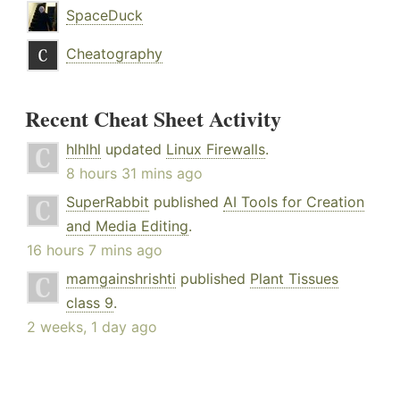
SpaceDuck
Cheatography
Recent Cheat Sheet Activity
hlhlhl
updated
Linux Firewalls
.
8 hours 31 mins ago
SuperRabbit
published
AI Tools for Creation
and Media Editing
.
16 hours 7 mins ago
mamgainshrishti
published
Plant Tissues
class 9
.
2 weeks, 1 day ago