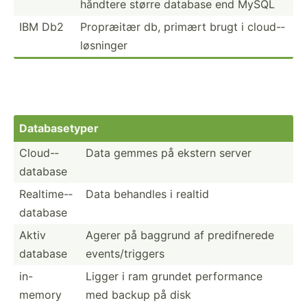
håndtere større database end MySQL
IBM Db2
Propræitær db, primært brugt i cloud-­
løs­ninger
Databa­setyper
Cloud-­
Data gemmes på ekstern server
dat­abase
Realti­me-­
Data behandles i realtid
dat­abase
Aktiv
Agerer på baggrund af predif­nerede
database
events­/tr­iggers
in-
Ligger i ram grundet perfor­mance
memory
med backup på disk