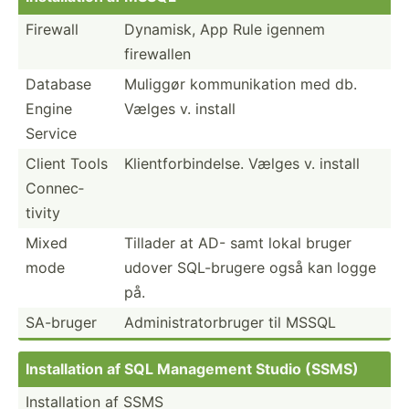
Firewall
Dynamisk, App Rule igennem
firewallen
Database
Muliggør kommun­ikation med db.
Engine
Vælges v. install
Service
Client Tools
Klient­for­bin­delse. Vælges v. install
Connec­
tivity
Mixed
Tillader at AD- samt lokal bruger
mode
udover SQL-br­ugere også kan logge
på.
SA-bruger
Admini­str­ato­rbruger til MSSQL
Instal­lation af SQL Management Studio (SSMS)
Instal­lation af SSMS