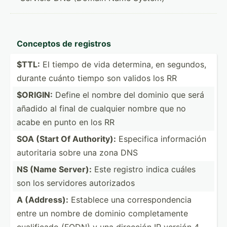
Conceptos de registros
$TTL:
El tiempo de vida determina, en segundos,
durante cuánto tiempo son validos los RR
$ORIGIN:
Define el nombre del dominio que será
añadido al final de cualquier nombre que no
acabe en punto en los RR
SOA (Start Of Author­ity):
Especifica inform­ación
autori­taria sobre una zona DNS
NS (Name Server):
Este registro indica cuáles
son los servidores autori­zados
A (Address):
Establece una corres­pon­dencia
entre un nombre de dominio comple­tamente
cualif­icado (FQDN) y una dirección IP versión 4