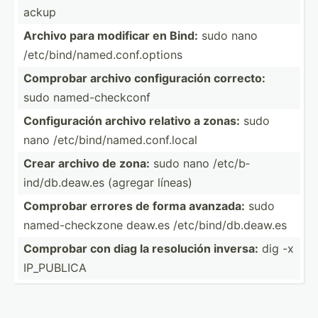
ackup
Archivo para modificar en Bind:
sudo nano
/etc/b­ind­/na­med.co­nf.o­ptions
Comprobar archivo config­uración correcto:
sudo named-­che­ckconf
Config­uración archivo relativo a zonas:
sudo
nano /etc/b­ind­/na­med.co­nf.l­ocal
Crear archivo de zona:
sudo nano /etc/b­
ind­/db.de­aw.es (agregar líneas)
Comprobar errores de forma avanzada:
sudo
named-­che­ckzone deaw.es /etc/b­ind­/db.de­aw.es
Comprobar con diag la resolución inversa:
dig -x
IP_PUBLICA