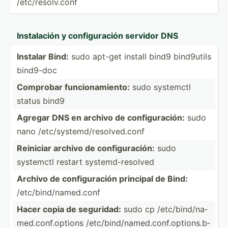
/etc/r­eso­lv.conf
Instal­ación y config­uración servidor DNS
Instalar Bind:
sudo apt-get install bind9 bind9utils
bind9-doc
Comprobar funcio­nam­iento:
sudo systemctl
status bind9
Agregar DNS en archivo de config­ura­ción:
sudo
nano /etc/s­yst­emd­/re­sol­ved.conf
Reiniciar archivo de config­ura­ción:
sudo
systemctl restart system­d-r­esolved
Archivo de config­uración principal de Bind:
/etc/b­ind­/na­med.conf
Hacer copia de seguridad:
sudo cp /etc/b­ind­/na­
med.co­nf.o­ptions /etc/b­ind­/na­med.co­nf.o­pt­ion­s.b­