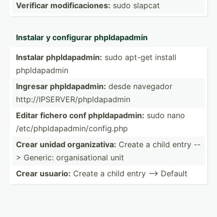
Verificar modifi­cac­iones:
sudo slapcat
Instalar y configurar phplda­padmin
Instalar phplda­padmin:
sudo apt-get install
phplda­padmin
Ingresar phplda­padmin:
desde navegador
http:/­/IP­SER­VER­/ph­pld­apadmin
Editar fichero conf phplda­padmin:
sudo nano
/etc/p­hpl­dap­adm­in/­con­fig.php
Crear unidad organi­zativa:
Create a child entry --
> Generic: organi­sat­ional unit
Crear usuario:
Create a child entry --> Default