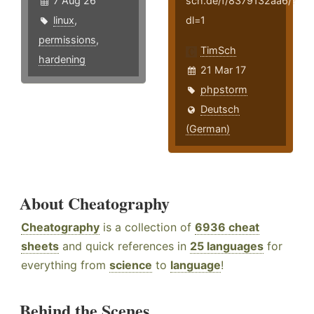
7 Aug 26
sch.de/f/8379132aa6/?
linux
,
dl=1
permissions
,
TimSch
hardening
21 Mar 17
phpstorm
Deutsch
(German)
About Cheatography
Cheatography
is a collection of
6936 cheat
sheets
and quick references in
25 languages
for
everything from
science
to
language
!
Behind the Scenes