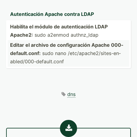
Autent­icación Apache contra LDAP
Habilita el módulo de autent­icación LDAP
Apache2:
sudo a2enmod authnz­_ldap
Editar el archivo de config­uración Apache 000-
de­fau­lt.c­onf:
sudo nano /etc/a­pac­he2­/si­tes­-en­
abl­ed/­000­-de­fau­lt.conf
dns