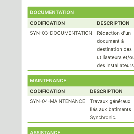
DOCUME­NTATION
CODIFICATION
DESCRIPTION
SYN-03-DOCUMENTATION
Rédaction d'un
document à
destin­ation des
utilis­ateurs et/o
des instal­lat­eurs
MAINTE­NANCE
CODIFICATION
DESCRIPTION
SYN-04-MAINTENANCE
Travaux généraux
liés aux batiments
Synchr­onic.
ASSISTANCE