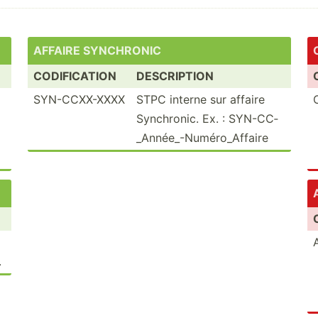
AFFAIRE SYNCHRONIC
CODIFICATION
DESCRIPTION
SYN-CCXX-XXXX
STPC interne sur affaire
Synchr­onic. Ex. : SYN-CC­
_An­née­_-N­umé­ro_­Affaire
.