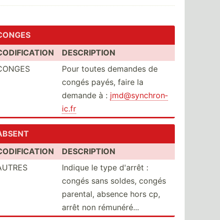
CONGES
CODIFICATION
DESCRIPTION
CONGES
Pour toutes demandes de
congés payés, faire la
demande à :
jmd@sy­nch­ron­
ic.fr
ABSENT
CODIFICATION
DESCRIPTION
AUTRES
Indique le type d'arrêt :
congés sans soldes, congés
parental, absence hors cp,
arrêt non rémuné­ré...