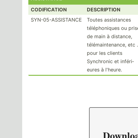
CODIFICATION
DESCRIPTION
SYN-05-ASSISTANCE
Toutes assist­ances
téléph­oniques ou pris
de main à distance,
téléma­int­enance, etc .
pour les clients
Synchronic et inféri­
eures à l'heure.
Downlo