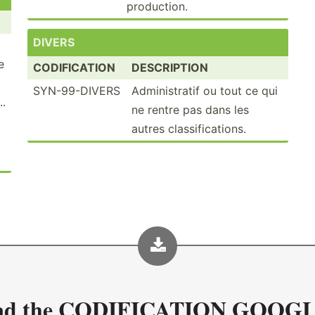
produc­tion.
DIVERS
e
CODIFICATION
DESCRIPTION
SYN-99-DIVERS
Admini­stratif ou tout ce qui
..
ne rentre pas dans les
autres classi­fic­ations.
ad the
CODIFICATION GOOGL