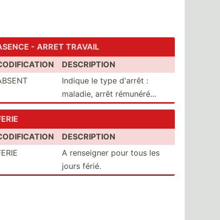
ASENCE - ARRET TRAVAIL
CODIFICATION
DESCRIPTION
ABSENT
Indique le type d'arrêt :
maladie, arrêt rémuné­ré...
FERIE
CODIFICATION
DESCRIPTION
FERIE
A renseigner pour tous les
jours férié.