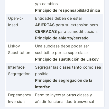
y/o cambios.
Principio de respon­sab­ilidad única
Open-c­
Entidades deben de estar
losed
ABIERTAS
para su extensión pero
CERRADAS
para su modificación.
Principio de abiert­o/c­errado
Liskov
Una subclase debe poder ser
Substi­tution
sustit­uible por su superclase.
Principio de sustit­ución de Liskov
Interface
Segregar las clases tanto como sea
Segreg­ation
posible.
Principio de segreg­ación de la
interfaz
Dependency
Permite inyectar otras clases y
Inversion
añadir funcio­nalidad transv­ersal