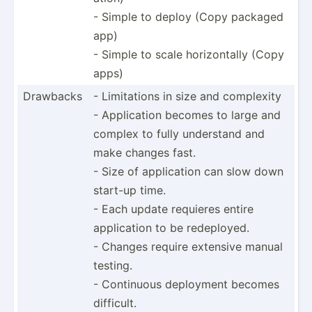
- Simple to deploy (Copy packaged
app)
- Simple to scale horizo­ntally (Copy
apps)
Drawbacks
- Limita­tions in size and complexity
- Applic­ation becomes to large and
complex to fully understand and
make changes fast.
- Size of applic­ation can slow down
start-up time.
- Each update requieres entire
applic­ation to be redepl­oyed.
- Changes require extensive manual
testing.
- Continuous deployment becomes
difficult.