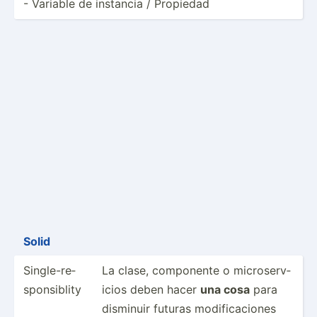
- Variable de instancia / Propiedad
Solid
Single­-re­
La clase, componente o micros­erv­
spo­nsi­blity
icios deben hacer
una cosa
para
disminuir futuras modifi­cac­iones