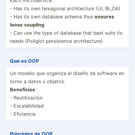
Each micros­ervice :
- Has its own hexagonal archit­ecture (UI, BL,DA)
- Has its own database schema thus
ensures
loose coupling
- Can use the type of database that best suits its
needs (Poliglot persis­tence archit­ecture)
Que es OOP
Un modelo que organiza el diseño de software en
torno a datos u objetos.
Beneficios
:
- Reutil­ización
- Escala­bilidad
- Eficiencia
Principios de OOP