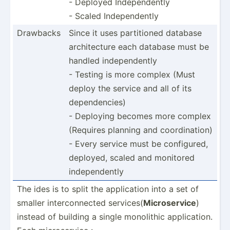
- Deployed Indepe­ndently
- Scaled Indepe­ndently
Drawbacks
Since it uses partit­ioned database
archit­ecture each database must be
handled indepe­ndently
- Testing is more complex (Must
deploy the service and all of its
depend­encies)
- Deploying becomes more complex
(Requires planning and coordi­nation)
- Every service must be config­ured,
deployed, scaled and monitored
indepe­ndently
The ides is to split the applic­ation into a set of
smaller interc­onn­ected services(
Micros­ervice
)
instead of building a single monolithic applic­ation.