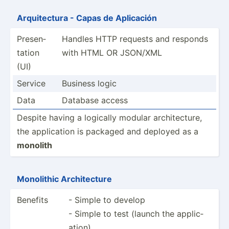
Arquit­ectura - Capas de Aplicación
Presen­
Handles HTTP requests and responds
tation
with HTML OR JSON/XML
(UI)
Service
Business logic
Data
Database access
Despite having a logically modular archit­ecture,
the applic­ation is packaged and deployed as a
monolith
Monolithic Archit­ecture
Benefits
- Simple to develop
- Simple to test (launch the applic­
ation)