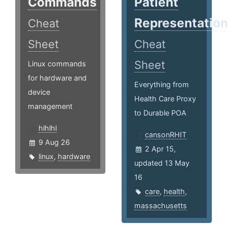
Commands
Patient
Representatio
Cheat
Sheet
Cheat
Sheet
Linux commands
for hardware and
Everything from
device
Health Care Proxy
management
to Durable POA
hlhlhl
cansonRHIT
9 Aug 26
2 Apr 15,
linux
,
hardware
updated 13 May
16
care
,
health
,
massachusetts