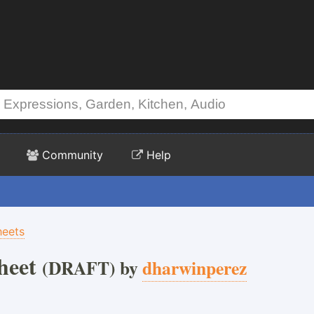
Community
Help
heets
heet
(DRAFT) by
dharwinperez