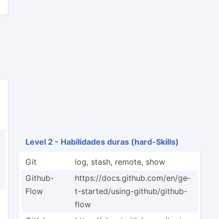
Level 2 - Habili­dades duras (hard-­Skills)
Git
log, stash, remote, show
Github­-
https:­­//­d­o­cs.g­i­­thu­­b.c­­o­m/­­en/­­ge­
Flow
t­-­st­­art­­ed­/­u­si­­ng-­­gi­t­h­ub­­/gi­­th­u­b­-
flow