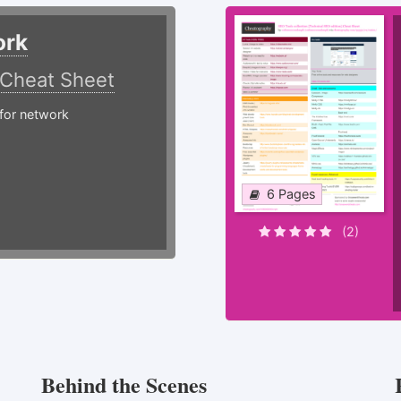
ork
Cheat Sheet
or network
6 Pages
(2)
Behind the Scenes