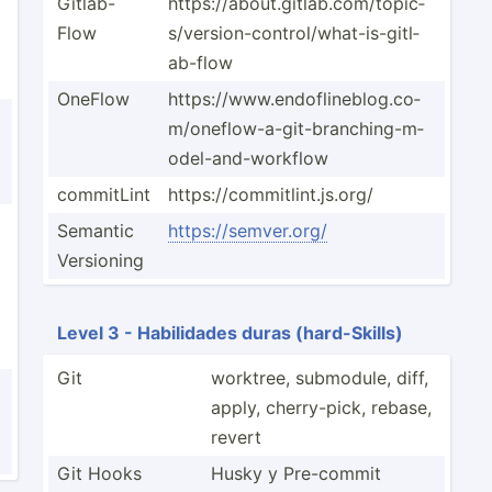
Gitlab­-
https:­­//­a­b­ou­­t.g­­it­l­a­b.c­­om­­/t­o­p­ic­­
Flow
s/v­­er­s­i­on­­-co­­nt­r­o­l/­­wha­­t-­i­s­-g­­itl­­
ab­-flow
OneFlow
https:­­//­w­w­w.e­­nd­­of­l­i­ne­­blo­­g.c­­o­
m/­­one­­fl­o­w­-a­­-gi­­t-­b­r­an­­chi­­ng­-­m­
od­­el-­­an­d­-­wo­­rkflow
commitLint
https:­­//­c­o­mm­­itl­­in­t.j­s.org/
Semantic
https:­//s­emv­er.org/
Versioning
Level 3 - Habili­dades duras (hard-­Skills)
Git
worktree, submodule, diff,
apply, cherry­-pick, rebase,
revert
Git Hooks
Husky y Pre-commit