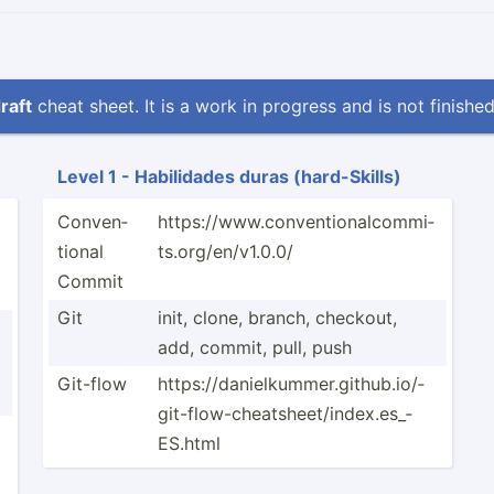
raft
cheat sheet. It is a work in progress and is not finished
Level 1 - Habili­dades duras (hard-­Skills)
Conven­
https:­­­/­/­w­­w­­w.c­­­o­n­­­ve­­n­t­­io­­­n­al­­­co­­m­­m­i­
tional
t­­­s.o­­­r­g­/­­e­­n/­­­v1.0.0/
Commit
Git
init, clone, branch, checkout,
add, commit, pull, push
Git-flow
https:­­­/­/­d­­a­­ni­­­el­k­­­um­­m­e­­r.g­­­­it­­­hu­­b.i­­o­­/­­
gi­­­t-­f­­­lo­­w­-­­ch­­­e­at­­­sh­­e­­e­t­/­­­ind­­­e­x.e­­­s­_­­­
ES.html