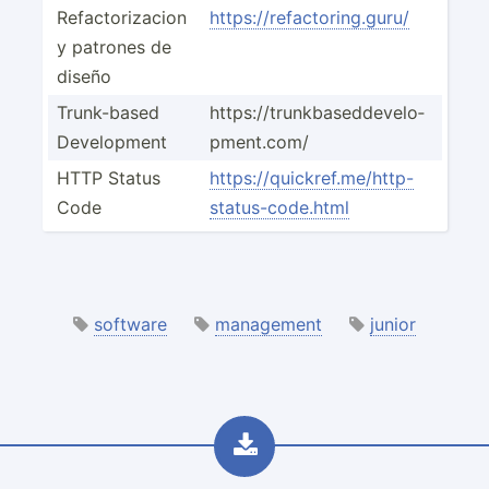
Refact­ori­zacion
https:­//r­efa­cto­rin­g.guru/
y patrones de
diseño
Trunk-­­based
https:­­//­t­r­un­­kba­­se­d­d­ev­­elo­­
Develo­­pment
pm­e­n­t.com/
HTTP Status
https:­//q­uic­kre­f.m­e/h­ttp­-
Code
st­atu­s-c­ode.html
software
management
junior