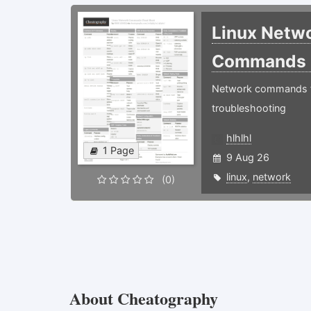
Linux Netw
Commands
Network commands f
troubleshooting
hlhlhl
1 Page
9 Aug 26
linux
,
network
(0)
About Cheatography