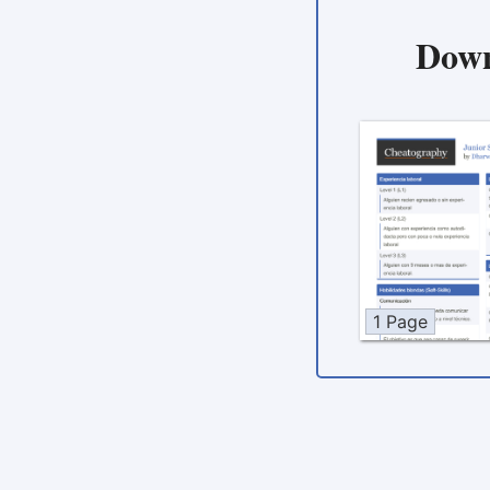
Down
1 Page