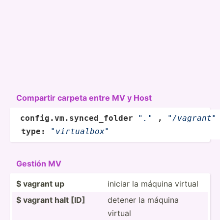
Compartir carpeta entre MV y Host
config
.vm.sy­nce­d_f­older
"."
,
"­/va­gra­nt"
type
:
"­vir­tua­lbo­x"
Gestión MV
$ vagrant up
iniciar la máquina virtual
$ vagrant halt [ID]
detener la máquina
virtual