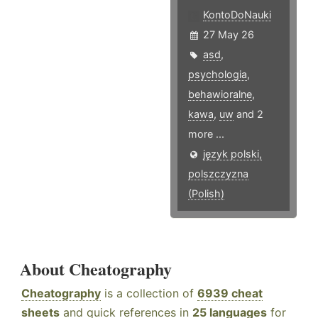
KontoDoNauki
27 May 26
asd
,
psychologia
,
behawioralne
,
kawa
,
uw
and 2
more ...
język polski,
polszczyzna
(Polish)
About Cheatography
Cheatography
is a collection of
6939 cheat
sheets
and quick references in
25 languages
for