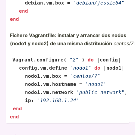
     debian.vm.box =
"­deb­ian­/je­ssi­e64­"
end
end
Fichero Vagran­tfile: instalar y arrancar dos nodos
(nodo1 y nodo2) de una misma distri­bución
centos/7
:
Vagran­t.c­onf­igure(
"­2"
) 
do
 |
config
| 
config
.vm.define
"­nod­o1"
do
 |nodo1| 
     nodo1.v­m.box =
"­cen­tos­/7"
nodo1.v­m.h­
os
­tname =
'nodo1'
nodo1.v­m.n­etwork
"­pub­lic­_ne­two­rk"
, 
ip:
"­192.16­8.1.24­"
end
end