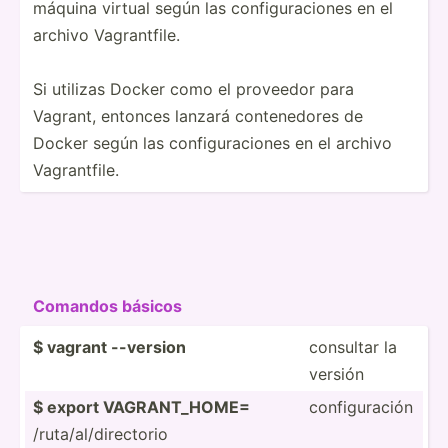
máquina virtual según las config­­ur­a­c­iones en el
archivo Vagran­­tfile.
Si utilizas Docker como el proveedor para
Vagrant, entonces lanzará conten­­edores de
Docker según las config­­ur­a­c­iones en el archivo
Vagran­­tfile.
Comandos básicos
$ vagrant --version
consultar la
versión
$ export VAGRAN­T_HOME=
config­uración
/ruta/­al/­dir­ectorio