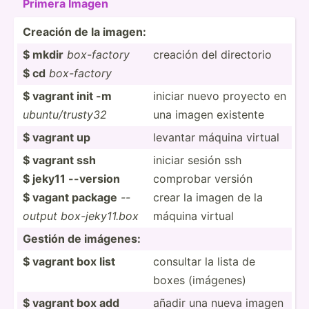
Primera Imagen
Creación de la imagen:
$ mkdir
box-fa­ctory
creación del directorio
$ cd
box-fa­ctory
$ vagrant init -m
iniciar nuevo proyecto en
ubuntu­/tr­usty32
una imagen existente
$ vagrant up
levantar máquina virtual
$ vagrant ssh
iniciar sesión ssh
$ jeky11 --version
comprobar versión
$ vagant package
--
crear la imagen de la
output box-je­ky1­1.box
máquina virtual
Gestión de imágenes:
$ vagrant box list
consultar la lista de
boxes (imágenes)
$ vagrant box add
añadir una nueva imagen