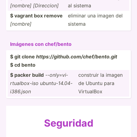
[nombre] [Direc­cion]
al sistema
$ vagrant box remove
eliminar una imagen del
[nombre]
sistema
Imágenes con chef/bento
$ git clone
https:­//g­ith­ub.c­om­/ch­ef/­ben­to.git
$ cd bento
$ packer build
--only­=vi­
construir la imagen
rtu­alb­ox-iso ubuntu­-14.04­-
de Ubuntu para
i3­86.json
VirtualBox
Seguridad