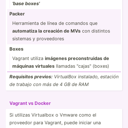
'base boxes'
Packer
Herram­ienta de línea de comandos que
automatiza la creación de MVs
con distintos
sistemas y provee­dores
Boxes
Vagrant utiliza
imágenes precon­­st­r­uidas de
máquinas virtuales
llamadas "­­ca­j­a­s" (boxes)
Requisitos previos:
VirtualBox instalado, estación
de trabajo con más de 4 GB de RAM
Vagrant vs Docker
Si utilizas Virtualbox o Vmware como el
proveedor para Vagrant, puede iniciar una