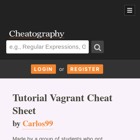
LOGIN
or
REGISTER
Tutorial Vagrant Cheat
Sheet
by
Carlos99
Made by a group of students who got