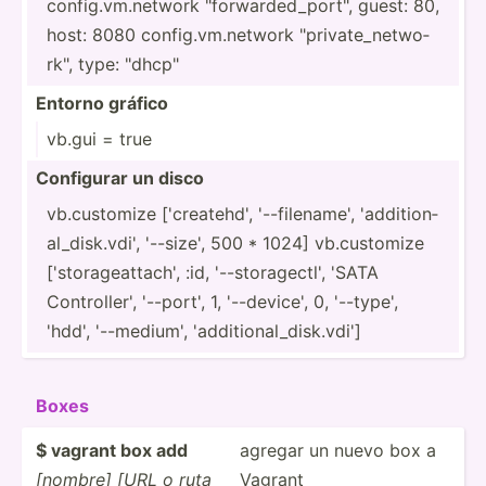
config.vm.ne­­twork "­­fo­r­w­ar­­ded­­_p­o­r­t", guest: 80,
host: 8080 config.vm.ne­­twork "­­pr­i­v­at­­e_n­­et­w­o­
rk­­", type: "­­dh­c­p­"
Entorno gráfico
vb.gui = true
Configurar un disco
vb.cus­­tomize ['crea­­tehd', '--fil­­en­ame', 'addit­­io­n­
a­l_­­dis­­k.v­di', '--size', 500 * 1024] vb.cus­­tomize
['stor­­ag­e­a­tt­­ach', :id, '--sto­­ra­g­e­ctl', 'SATA
Contro­­ller', '--port', 1, '--dev­­ice', 0, '--type',
'hdd', '--med­­ium', 'addit­­io­n­a­l_­­dis­­k.v­di']
Boxes
$ vagrant box add
agregar un nuevo box a
[nombre] [URL o ruta
Vagrant