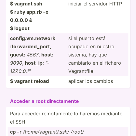
$ vagrant ssh
iniciar el servidor HTTP
$ ruby app.rb -o
0.0.0.0 &
$ logout
config.vm.ne­twork
si el puerto está
:forwa­rde­d_port,
ocupado en nuestro
guest:
4567
,
host:
sistema, hay que
9090
,
host_ip:
"­
cambiarlo en el fichero
127.0.0.1­"
Vagran­tfile
$ vagrant reload
aplicar los cambios
Acceder a root direct­amente
Para acceder remota­mente lo haremos mediante
el SSH
cp -r
/home/­vag­ran­t/.ssh/ /root/