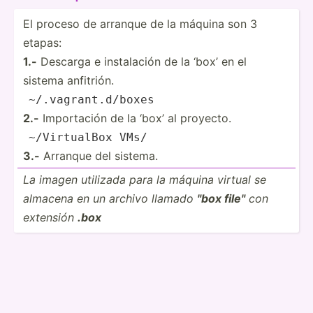
El proceso de arranque de la máquina son 3
etapas:
1.-
Descarga e instal­ación de la ‘box’ en el
sistema anfitrión.
~
/.vag­ran­t.d­/
boxes
2.-
Import­ación de la ‘box’ al proyecto.
~
/Virt­ualBox VMs/
3.-
Arranque del sistema.
La imagen utilizada para la máquina virtual se
almacena en un archivo llamado
"box file"
con
extensión
.box