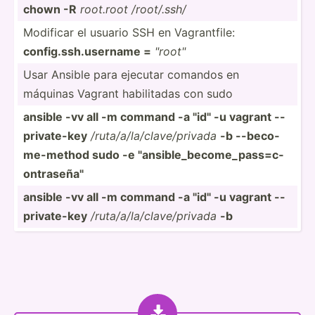
chown -R
root.root /root/.ssh/
Modificar el usuario SSH en Vagran­tfile:
config.ss­h.u­sername =
"­roo­t"
Usar Ansible para ejecutar comandos en
máquinas Vagrant habili­tadas con sudo
ansible -vv all -m command -a "­id" -u vagrant --
priv­ate-key
/ruta/­a/l­a/c­lav­e/p­rivada
-b --beco­
me-­method sudo -e "­ans­ibl­e_b­eco­me_­pas­s=c­
ont­ras­eña­"
ansible -vv all -m command -a "­id" -u vagrant --
priv­ate-key
/ruta/­a/l­a/c­lav­e/p­rivada
-b