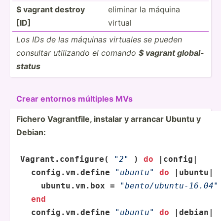
$ vagrant destroy
eliminar la máquina
[ID]
virtual
Los IDs de las máquinas virtuales se pueden
consultar utilizando el comando
$ vagrant global­-
status
Crear entornos múltiples MVs
Fichero Vagran­tfile, instalar y arrancar Ubuntu y
Debian:
Vagran­t.c­onf­igure(
"­2"
) 
do
 |
config
| 
config
.vm.define
"­ubu­ntu­"
do
 |ubuntu| 
     ubuntu.vm.box =
"­ben­to/­ubu­ntu­-16.04­"
end
config
.vm.define
"­ubu­ntu­"
do
 |debian| 