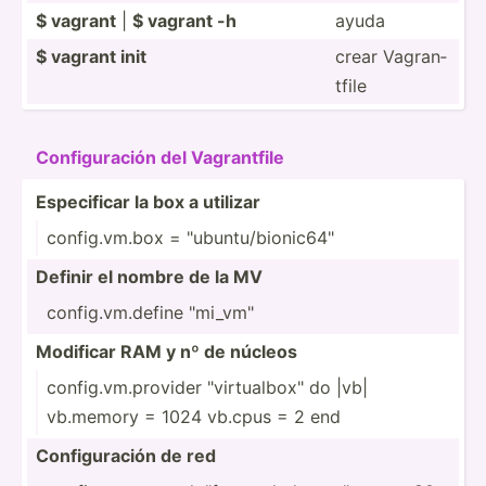
$ vagrant
|
$ vagrant -h
ayuda
$ vagrant init
crear Vagran­
tfile
Config­uración del Vagran­tfile
Especi­ficar la box a utilizar
config.vm.box = "­­ub­u­n­tu­­/bi­­on­i­c­64­­"
Definir el nombre de la MV
config.vm.define "­­mi­_­v­m"
Modificar RAM y nº de núcleos
config.vm.pr­­ovider "­­vi­r­t­ua­­lbo­­x" do |vb|
vb.memory = 1024 vb.cpus = 2 end
Config­­ur­ación de red