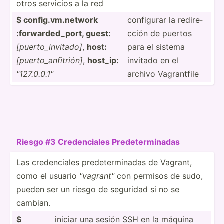
otros servicios a la red
$ config.vm.ne­twork
configurar la redire­
:forwa­rde­d_port, guest:
cción de puertos
[puert­o_i­nvi­tado]
,
host:
para el sistema
[puert­o_a­nfi­trión]
,
host_ip:
invitado en el
"­127.0.0.1­"
archivo Vagran­tfile
Riesgo #3 Creden­ciales Predet­erm­inadas
Las creden­ciales predet­erm­inadas de Vagrant,
como el usuario
"­vag­ran­t"
con permisos de sudo,
pueden ser un riesgo de seguridad si no se
cambian.
$
iniciar una sesión SSH en la máquina