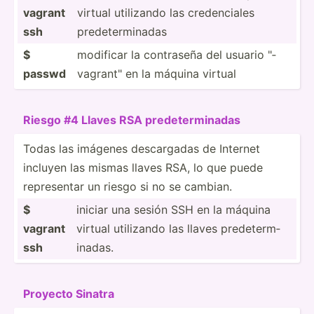
vagrant
virtual utilizando las creden­ciales
ssh
predet­erm­inadas
$
modificar la contraseña del usuario "­
passwd
vag­ran­t" en la máquina virtual
Riesgo #4 Llaves RSA predet­erm­inadas
Todas las imágenes descar­gadas de Internet
incluyen las mismas llaves RSA, lo que puede
repres­entar un riesgo si no se cambian.
$
iniciar una sesión SSH en la máquina
vagrant
virtual utilizando las llaves predet­erm­
ssh
inadas.
Proyecto Sinatra