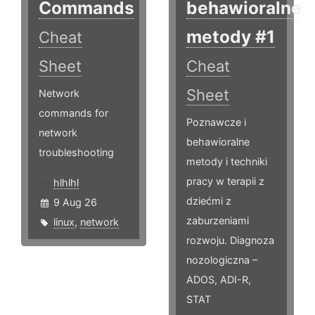
Commands
behawioralne
metody #1
Cheat
Sheet
Cheat
Sheet
Network
commands for
Poznawcze i
network
behawioralne
troubleshooting
metody i techniki
pracy w terapii z
hlhlhl
dziećmi z
9 Aug 26
zaburzeniami
linux
,
network
rozwoju. Diagnoza
nozologiczna –
ADOS, ADI-R,
STAT