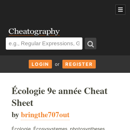
LOGIN
or
REGISTER
Écologie 9e année Cheat
Sheet
by
bringthe707out
Écologie, Écosysystemes, photosyntheses,