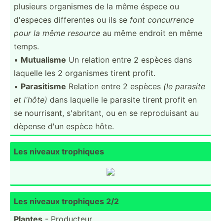
plusieurs organismes de la même éspece ou
d'especes differ­entes ou ils se
font concur­rence
pour la même resource
au même endroit en même
temps.
•
Mutualisme
Un relation entre 2 espèces dans
laquelle les 2 organismes tirent profit.
•
Parasi­tisme
Relation entre 2 espèces
(le parasite
et l'hôte)
dans laquelle le parasite tirent profit en
se nourri­sant, s'abri­tant, ou en se reprod­uisant au
dèpense d'un espèce hôte.
Les niveaux trophiques
Les niveaux trophiques 2/2
Plantes
- Producteur