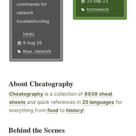
25 Sep 23
commands for
homework
network
troubleshooting
hlhlhl
9 Aug 26
linux
,
network
About Cheatography
Cheatography
is a collection of
6939 cheat
sheets
and quick references in
25 languages
for
everything from
food
to
history
!
Behind the Scenes