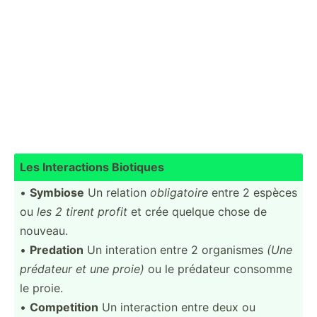
Les Intera­ctions Biotiques
•
Symbiose
Un relation
obliga­toire
entre 2 espèces
ou
les 2 tirent profit
et crée quelque chose de
nouveau.
•
Predation
Un interation entre 2 organismes
(Une
prédateur et une proie)
ou le prédateur consomme
le proie.
•
Compet­ition
Un intera­ction entre deux ou