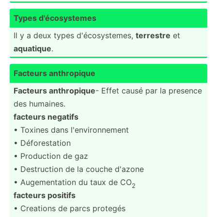
Types d'écos­yst­emes
Il y a deux types d'écos­yst­emes,
terrestre
et
aquatique
.
Facteurs anthro­pique
Facteurs anthro­pique
- Effet causé par la presence
des humaines.
facteurs negatifs
• Toxines dans l'envi­ron­nement
• Défore­station
• Production de gaz
• Destru­ction de la couche d'azone
• Augeme­ntation du taux de CO
2
facteurs positifs
• Creations de parcs protegés