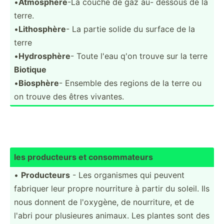
•
Atmosphère
-La couche de gaz au- dessous de la
terre.
•
Lithos­phère
- La partie solide du surface de la
terre
•
Hydros­phère
- Toute l'eau q'on trouve sur la terre
Biotique
•
Biosphère
- Ensemble des regions de la terre ou
on trouve des êtres vivantes.
les produc­teurs et consom­mateurs
•
Produc­teurs
- Les organismes qui peuvent
fabriquer leur propre nourriture à partir du soleil. Ils
nous donnent de l'oxygène, de nourri­ture, et de
l'abri pour plusieures animaux. Les plantes sont des