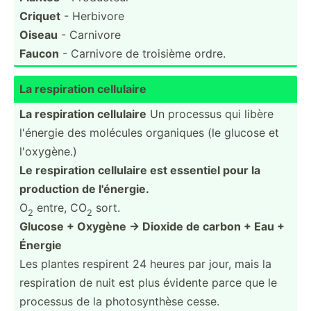
Criquet
- Herbivore
Oiseau
- Carnivore
Faucon
- Carnivore de troisième ordre.
La respir­ation cellulaire
La respir­ation cellulaire
Un processus qui libère
l'énergie des molécules organiques (le glucose et
l'oxyg­ène.)
Le respir­ation cellulaire est essentiel pour la
production de l'énergie.
O
entre, CO
sort.
2
2
Glucose + Oxygène → Dioxide de carbon + Eau +
Énergie
Les plantes respirent 24 heures par jour, mais la
respir­ation de nuit est plus évidente parce que le
processus de la photos­ynthèse cesse.