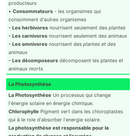
produc­teurs
•
Consom­mateurs
- les organsimes qui
consomment d'autres organismes
- Les herbivores
nourrisent seulement des
plantes
- Les carnivores
nourrisent seulement des
animaux
- Les omnivores
nourrisent des
plantes et des
animaux
- Les décomp­oseurs
décomp­osent les plantes et
animaux
morts.
La Photos­ynthèse
La Photos­ynthèse
Un processus qui change
l'énergie solaire en énergie chimique.
Chloro­phylle
Pigment vert dans les chloro­plastes
qui à le role d'absorber l'energie solaire.
La photos­ynthèse est respon­sable pour la
production de glucose et l'oxygène.