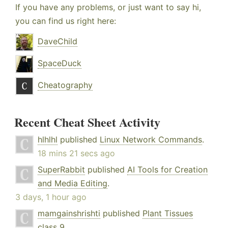
If you have any problems, or just want to say hi,
you can find us right here:
DaveChild
SpaceDuck
Cheatography
Recent Cheat Sheet Activity
hlhlhl
published
Linux Network Commands
.
18 mins 21 secs ago
SuperRabbit
published
AI Tools for Creation
and Media Editing
.
3 days, 1 hour ago
mamgainshrishti
published
Plant Tissues
class 9
.