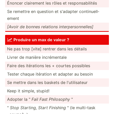
Énoncer clai­r­em­ent les rôles et respon­­sa­b­i­lités
Se remettre en question et s'adapter cont­i­nu­­ell­­
ement
[Avoir de bonnes relations interp­ers­onn­elles]
Produire un max de valeur ?

Ne pas trop [vite] rentrer dans les détails
Livrer de manière incrém­entale
Faire des itérations les + courtes possibles
Tester chaque itération et adapter au besoin
Se mettre dans les baskets de l'util­isateur
Keep it simple, stupid!
Adopter la "
­Fail Fast Philos­­oph­y
"
"
­Stop Starting, Start Finish­ing
­" (le multi-task