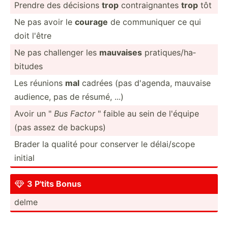
Prendre des décisions
trop
contra­ign­antes
trop
tôt
Ne pas avoir le
courage
de commun­iquer ce qui
doit l'être
Ne pas challenger les
mauvaises
pratiq­ues­/ha­
bitudes
Les réunions
mal
cadrées (pas d'agenda, mauvaise
audience, pas de résumé, ...)
Avoir un "
Bus Factor
" faible au sein de l'équipe
(pas assez de backups)
Brader la qualité pour conserver le délai/­scope
initial
3 P'tits Bonus

delme