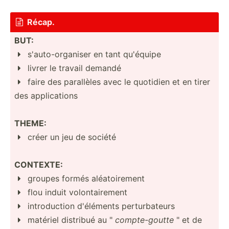
Récap.

BUT:
s'auto­-or­ganiser en tant qu'équipe

livrer le travail demandé

faire des parallèles avec le quotidien et en tirer

des applic­ations
THEME:
créer un jeu de société

CONTEXTE:
groupes formés aléato­irement

flou induit volont­air­ement

introd­uction d'éléments pertur­bateurs

matériel distribué au "
compte­-goutte
" et de
