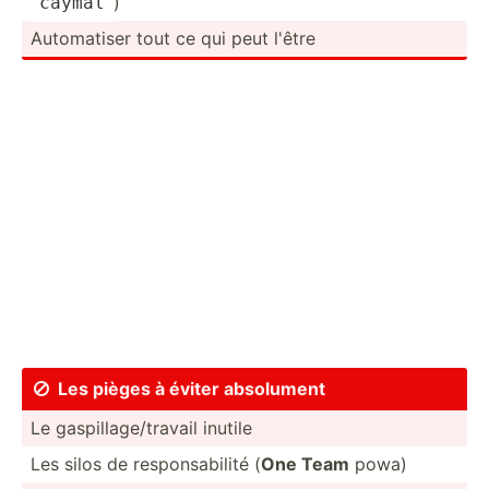
)
caymal
Automa­­tiser tout ce qui peut l'être
Les pièges à éviter absolument

Le gaspil­lag­e/t­ravail inutile
Les silos de respon­sab­ilité (
One Team
powa)