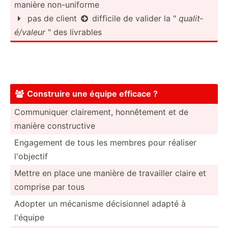
manière non-un­iforme
pas de client
difficile de valider la "
qualit­


é/v­aleur
" des livrables
Construire une équipe efficace ?

Commun­­iquer clai­r­em­ent, honn­ê­te­ment et de
manière cons­t­ru­­ctive
Engagement de tous les membres pour réaliser
l'objectif
Mettre en place une manière de travailler claire et
comprise par tous
Adopter un mécanisme décisi­­onnel adapté à
l'équipe