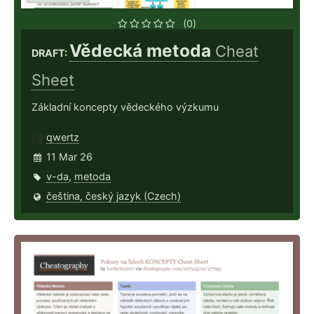
(0)
Vědecká metoda
Cheat
DRAFT:
Sheet
Základní koncepty vědeckého výzkumu
qwertz
11 Mar 26
v-da
,
metoda
čeština, český jazyk (Czech)