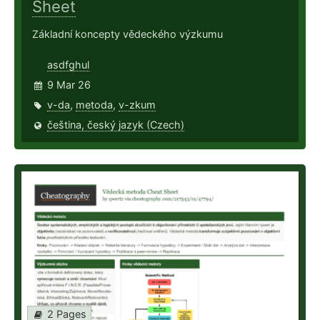
Sheet
Základní koncepty vědeckého výzkumu
asdfghul
9 Mar 26
v-da
,
metoda
,
v-zkum
čeština, český jazyk (Czech)
2 Pages