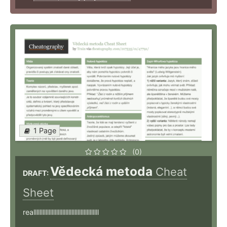
1 Page
(0)
Vědecká metoda
Cheat
DRAFT:
Sheet
realllllllllllllllllllllllllllllllllllllllllll