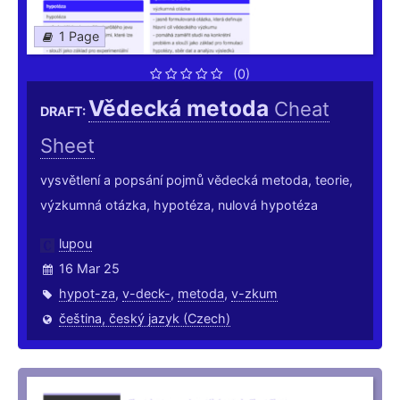
1 Page
(0)
Vědecká metoda
Cheat
DRAFT:
Sheet
vysvětlení a popsání pojmů vědecká metoda, teorie,
výzkumná otázka, hypotéza, nulová hypotéza
lupou
16 Mar 25
hypot-za
,
v-deck-
,
metoda
,
v-zkum
čeština, český jazyk (Czech)