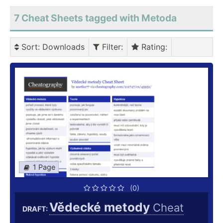
7 Cheat Sheets tagged with Metoda
Sort
: Downloads
Filter
:
Rating
:
1 Page
(0)
Vědecké metody
Cheat
DRAFT: