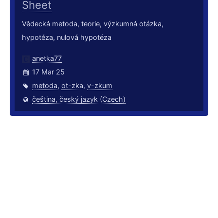
Sheet
Vědecká metoda, teorie, výzkumná otázka,
hypotéza, nulová hypotéza
anetka77
17 Mar 25
metoda
,
ot-zka
,
v-zkum
čeština, český jazyk (Czech)