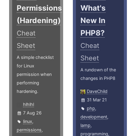
Permissions
What's
(Hardening)
New In
PHP8?
Cheat
Sheet
Cheat
Sheet
A simple checklist
for Linux
A rundown of the
permission when
changes in PHP8
performing
hardening.
DaveChild
31 Mar 21
hlhlhl
php
,
7 Aug 26
development
,
linux
,
lamp
,
permissions
,
programming
,