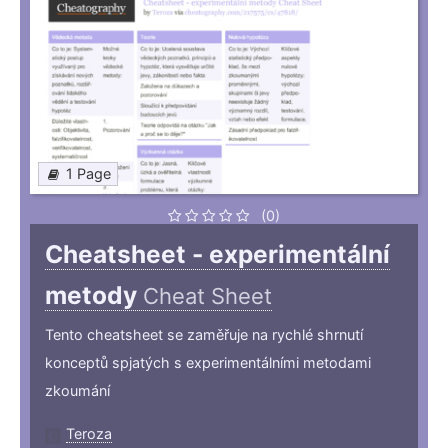
1 Page
(0)
Cheatsheet - experimentální
metody
Cheat Sheet
Tento cheatsheet se zaměřuje na rychlé shrnutí
konceptů spjatých s experimentálními metodami
zkoumání
Teroza