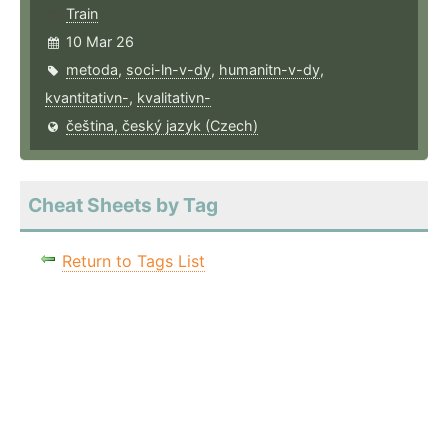
Train
10 Mar 26
metoda
,
soci-ln-v-dy
,
humanitn-v-dy
,
kvantitativn-
,
kvalitativn-
čeština, český jazyk (Czech)
Cheat Sheets by Tag
Return to Tags List