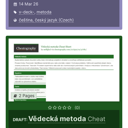
14 Mar 26
v-deck-
,
metoda
čeština, český jazyk (Czech)
2 Pages
(0)
Vědecká metoda
Cheat
DRAFT: