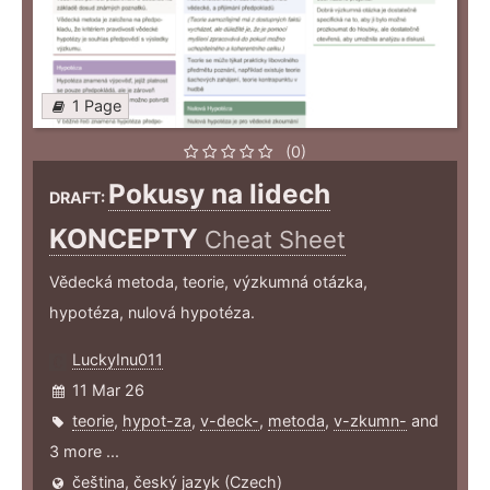
1 Page
(0)
Pokusy na lidech
DRAFT:
KONCEPTY
Cheat Sheet
Vědecká metoda, teorie, výzkumná otázka,
hypotéza, nulová hypotéza.
LuckyInu011
11 Mar 26
teorie
,
hypot-za
,
v-deck-
,
metoda
,
v-zkumn-
and
3 more ...
čeština, český jazyk (Czech)